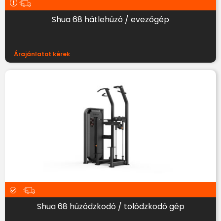
Shua 68 hátlehúzó / evezőgép
Árajánlatot kérek
Shua 68 húzódzkodó / tolódzkodó gép