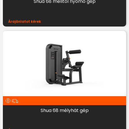
Shua 68 melltől nyomó gép
Árajánlatot kérek
Shua 68 mélyhát gép