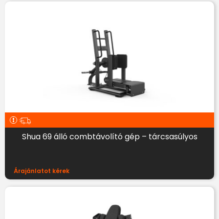
Shua 69 álló combtávolító gép – tárcsasúlyos
Árajánlatot kérek