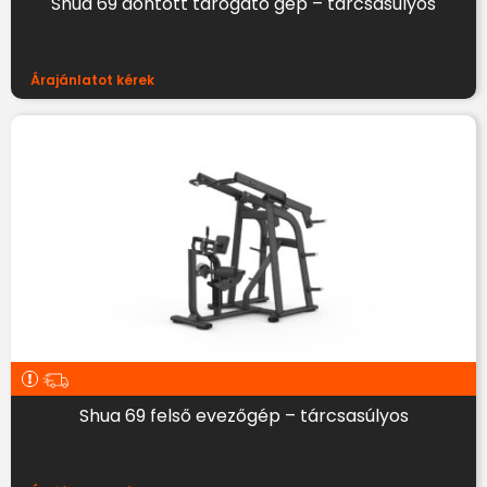
Shua 69 döntött tárogató gép – tárcsasúlyos
Árajánlatot kérek
Shua 69 felső evezőgép – tárcsasúlyos