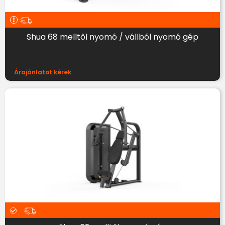
Shua 68 melltől nyomó / vállból nyomó gép
Árajánlatot kérek