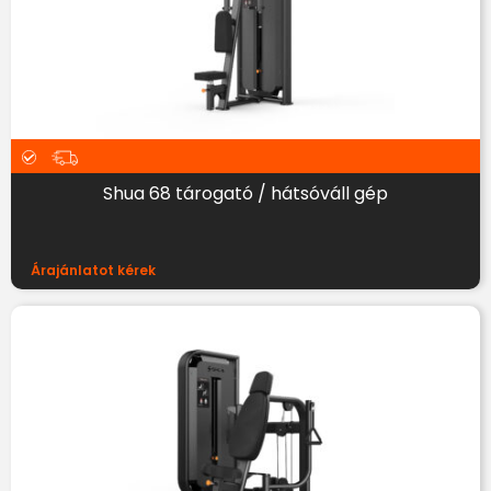
Shua 68 tárogató / hátsóváll gép
Árajánlatot kérek