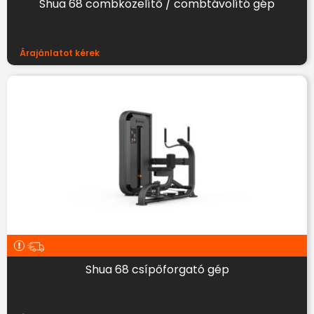
Shua 68 combközelítő / combtávolító gép
Árajánlatot kérek
Shua 68 csípőforgató gép