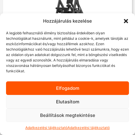
Hozzájárulás kezelése
A legjobb felhasználói élmény biztosítása érdekében olyan
technológiákat használunk, mint például a cookie-k, amelyek tárolják az
eszközinformációkat és/vagy hozzáférnek azokhoz. Ezen
technológiákhoz való hozzájárulás lehetővé teszi számunkra, hogy ezen
Shua 69 hasprés gép – tárcsasúlyos
az oldalon olyan adatokat dolgozzunk fel, mint a böngészési viselkedés
vagy az egyedi azonosítók. A hozzájárulás elmaradása vagy
visszavonása hátrányosan befolyásolhat bizonyos funkciókat és
funkciókat.
Árajánlatot kérek
Elfogadom
Elutasítom
Beállítások megtekintése
Adatkezelési tájékoztató
Adatkezelési tájékoztató