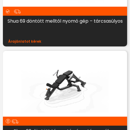
Shua 69 döntött melltől nyomó gép – tárcsasúlyos
Árajánlatot kérek