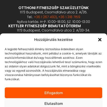
OTTHONI FITNESZGÉP SZAKÜZLETÜNK
1173 Budapest, Csomafalva utca 2. A/35.
Tel.:
+36 1 267 4921
,
+36 1 318 7159
Nyitva tartás: H-P: 10:00-18:00, SZ: 10:00-13:00
KETTLER FITNESZGÉP BEMUTATÓTEREM
1173 Budapest, Csomafalva utca 2. A/33-34.
Tel.:
+36 1 426 1126
,
+36 1 200 4451
Hozzájárulás kezelése
Nyitva tartás: H-P: 10:00-18:00, SZ: 10:00-13:00
PROFESSZIONÁLIS FITNESZGÉP BEMUTATÓTEREM
2360 Gyál, Vállalkozó u. 12.
A legjobb felhasználói élmény biztosítása érdekében olyan
Tel.:
+36 1 900 0657
technológiákat használunk, mint például a cookie-k, amelyek tárolják az
Nyitva tartás: előzetes bejelentkezés alapján
eszközinformációkat és/vagy hozzáférnek azokhoz. Ezen
technológiákhoz való hozzájárulás lehetővé teszi számunkra, hogy ezen
az oldalon olyan adatokat dolgozzunk fel, mint a böngészési viselkedés
ÁSZF
vagy az egyedi azonosítók. A hozzájárulás elmaradása vagy
visszavonása hátrányosan befolyásolhat bizonyos funkciókat és
Adatvédelmi tájékoztató
funkciókat.
Fizetés és szállítás
Bankkártyás fizetés tájékoztató
Elfogadom
GY.I.K.
Elállás
Elutasítom