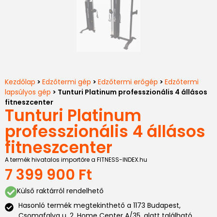
Kezdőlap
>
Edzőtermi gép
>
Edzőtermi erőgép
>
Edzőtermi
lapsúlyos gép
> Tunturi Platinum professzionális 4 állásos
fitneszcenter
Tunturi Platinum
professzionális 4 állásos
fitneszcenter
A termék hivatalos importőre a FITNESS-INDEX.hu
7 399 900
Ft
Külső raktárról rendelhető
Hasonló termék megtekinthető a 1173 Budapest,
Csomafalva u. 2. Home Center A/35. alatt található