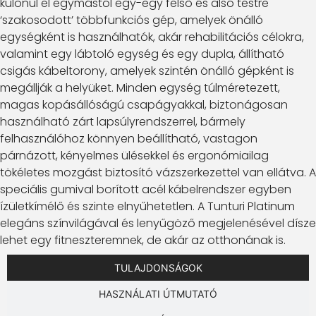
különül el egymástól egy-egy felső és alsó testre
‘szakosodott’ többfunkciós gép, amelyek önálló
egységként is használhatók, akár rehabilitációs célokra,
valamint egy lábtoló egység és egy dupla, állítható
csigás kábeltorony, amelyek szintén önálló gépként is
megállják a helyüket. Minden egység túlméretezett,
magas kopásállóságú csapágyakkal, biztonágosan
használható zárt lapsúlyrendszerrel, bármely
felhasználóhoz könnyen beállítható, vastagon
párnázott, kényelmes ülésekkel és ergonómiailag
tökéletes mozgást biztosító vázszerkezettel van ellátva. A
speciális gumival borított acél kábelrendszer egyben
ízületkímélő és szinte elnyűhetetlen. A Tunturi Platinum
elegáns színvilágával és lenyűgöző megjelenésével dísze
lehet egy fitneszteremnek, de akár az otthonának is.
TULAJDONSÁGOK
HASZNÁLATI ÚTMUTATÓ