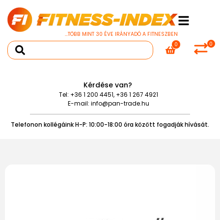
...TÖBB MINT 30 ÉVE IRÁNYADÓ A FITNESZBEN
0
0
Kérdése van?
Tel:
+36 1 200 4451
,
+36 1 267 4921
E-mail:
info@pan-trade.hu
Telefonon kollégáink H-P: 10:00-18:00 óra között fogadják hívását.