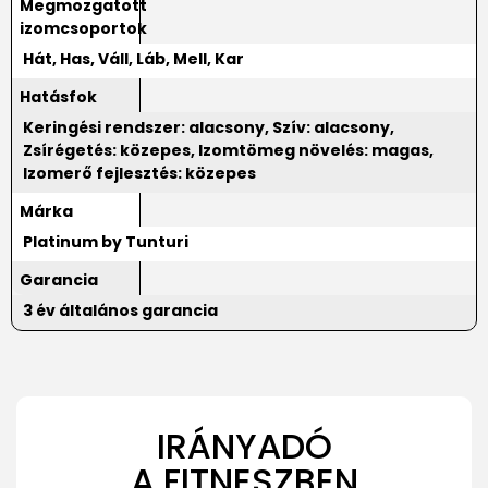
Megmozgatott
izomcsoportok
Hát, Has, Váll, Láb, Mell, Kar
Hatásfok
Keringési rendszer: alacsony, Szív: alacsony,
Zsírégetés: közepes, Izomtömeg növelés: magas,
Izomerő fejlesztés: közepes
Márka
Platinum by Tunturi
Garancia
3 év általános garancia
IRÁNYADÓ
A FITNESZBEN