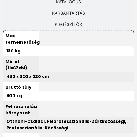
KATALÓGUS
KARBANTARTÁS
KIEGÉSZÍTŐK
Max
terhelhetőség
180 kg
Méret
(HxSZxM)
480 x 320 x 220 cm
Bruttó súly
800 kg
Felhasználási
környezet
Otthoni-Családi, Félprofesszionális-Zártközösségi,
Professzionális-Közösségi