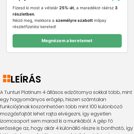
Fizesd ki most a vételár
25%-át
, a maradékot ráérsz
3
részletben
.
Nézd meg, mekkora a
személyre szabott
milpay
részletfizetési kereted!
Megnézem a keretemet
LEÍRÁS
A Tunturi Platinum 4 állásos edzőtornya sokkal több, mint
egy hagyományos erőgép, hiszen számtalan
funkciójának köszönhetően több mint 100 különböző
mozgásfajtát lehet rajta elvégezni, így egyetlen
izomcsoport sem marad ki a munkából. A gép fő
erőssége az, hogy akár 4 különálló részre is bontható, így