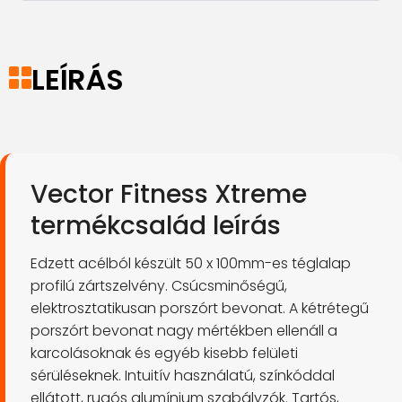
LEÍRÁS
Vector Fitness Xtreme
termékcsalád leírás
Edzett acélból készült 50 x 100mm-es téglalap
profilú zártszelvény. Csúcsminőségű,
elektrosztatikusan porszórt bevonat. A kétrétegű
porszórt bevonat nagy mértékben ellenáll a
karcolásoknak és egyéb kisebb felületi
sérüléseknek. Intuitív használatú, színkóddal
ellátott, rugós alumínium szabályzók. Tartós,