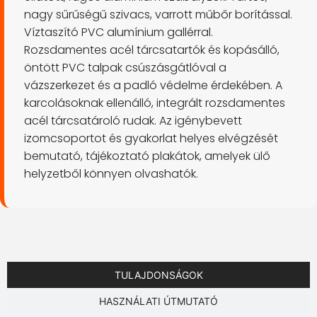
nagy sűrűségű szivacs, varrott műbőr borítással.
Víztaszító PVC alumínium gallérral.
Rozsdamentes acél tárcsatartók és kopásálló,
öntött PVC talpak csúszásgátlóval a
vázszerkezet és a padló védelme érdekében. A
karcolásoknak ellenálló, integrált rozsdamentes
acél tárcsatároló rudak. Az igénybevett
izomcsoportot és gyakorlat helyes elvégzését
bemutató, tájékoztató plakátok, amelyek ülő
helyzetből könnyen olvashatók.
TULAJDONSÁGOK
HASZNÁLATI ÚTMUTATÓ