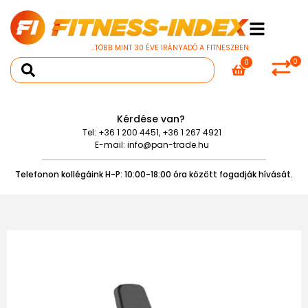
...TÖBB MINT 30 ÉVE IRÁNYADÓ A FITNESZBEN
0
0
Kérdése van?
Tel:
+36 1 200 4451
,
+36 1 267 4921
E-mail:
info@pan-trade.hu
Telefonon kollégáink H-P: 10:00-18:00 óra között fogadják hívását.