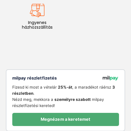
Ingyenes
házhozszállítás
milpay részletfizetés
Fizesd ki most a vételár
25%-át
, a maradékot ráérsz
3
részletben
.
Nézd meg, mekkora a
személyre szabott
milpay
részletfizetési kereted!
Megnézem a keretemet