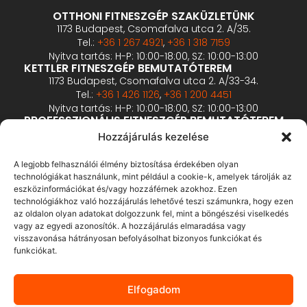
OTTHONI FITNESZGÉP SZAKÜZLETÜNK
1173 Budapest, Csomafalva utca 2. A/35.
Tel.:
+36 1 267 4921
,
+36 1 318 7159
Nyitva tartás: H-P: 10:00-18:00, SZ: 10:00-13:00
KETTLER FITNESZGÉP BEMUTATÓTEREM
1173 Budapest, Csomafalva utca 2. A/33-34.
Tel.:
+36 1 426 1126
,
+36 1 200 4451
Nyitva tartás: H-P: 10:00-18:00, SZ: 10:00-13:00
PROFESSZIONÁLIS FITNESZGÉP BEMUTATÓTEREM
2360 Gyál, Vállalkozó u. 12.
Hozzájárulás kezelése
Tel.:
+36 1 900 0657
Nyitva tartás: előzetes bejelentkezés alapján
A legjobb felhasználói élmény biztosítása érdekében olyan
technológiákat használunk, mint például a cookie-k, amelyek tárolják az
eszközinformációkat és/vagy hozzáférnek azokhoz. Ezen
ÁSZF
technológiákhoz való hozzájárulás lehetővé teszi számunkra, hogy ezen
Adatvédelmi tájékoztató
az oldalon olyan adatokat dolgozzunk fel, mint a böngészési viselkedés
vagy az egyedi azonosítók. A hozzájárulás elmaradása vagy
Fizetés és szállítás
visszavonása hátrányosan befolyásolhat bizonyos funkciókat és
Bankkártyás fizetés tájékoztató
funkciókat.
GY.I.K.
Elállás
Elfogadom