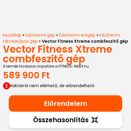
Kezdőlap
>
Edzőtermi gép
>
Edzőtermi erőgép
>
Edzőtermi
tárcsasúlyos gép
> Vector Fitness Xtreme combfeszítő gép
Vector Fitness Xtreme
combfeszítő gép
A termék hivatalos importőre a FITNESS-INDEX.hu
589 900
Ft
Raktárról nem elérhető, de előrendelhető
Előrendelem
Összehasonlítás