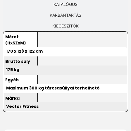
KATALÓGUS
KARBANTARTÁS
KIEGÉSZÍTŐK
Méret
(HxSZxM)
170 x 128 x 122 cm
Bruttó súly
175 kg
Egyéb
Maximum 300 kg tárcsasúllyal terhelhető
Márka
Vector Fitness