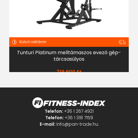
Külső raktáron
Tunturi Platinum melltámaszos evező gép-
tárcsasúlyos
719 900
Ft
Telefon:
+36 1 267 4921
Telefon:
+36 1 318 7159
E-mail:
info@pan-trade.hu