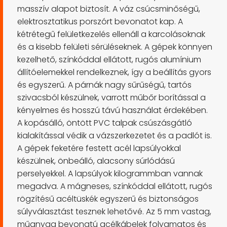
masszív alapot biztosít. A váz csúcsminőségű,
elektrosztatikus porszórt bevonatot kap. A
kétrétegű felületkezelés ellenáll a karcolásoknak
és a kisebb felületi sérüléseknek. A gépek könnyen
kezelhető, színkóddal ellátott, rugós alumínium
állítóelemekkel rendelkeznek, így a beállítás gyors
és egyszerű. A párnák nagy sűrűségű, tartós
szivacsból készülnek, varrott műbőr borítással a
kényelmes és hosszú távú használat érdekében.
A kopásálló, öntött PVC talpak csúszásgátló
kialakítással védik a vázszerkezetet és a padlót is.
A gépek feketére festett acél lapsúlyokkal
készülnek, önbeálló, alacsony súrlódású
perselyekkel. A lapsúlyok kilogrammban vannak
megadva. A mágneses, színkóddal ellátott, rugós
rögzítésű acéltüskék egyszerű és biztonságos
súlyválasztást tesznek lehetővé. Az 5 mm vastag,
műanyag bevonatú acélkábelek folyamatos és