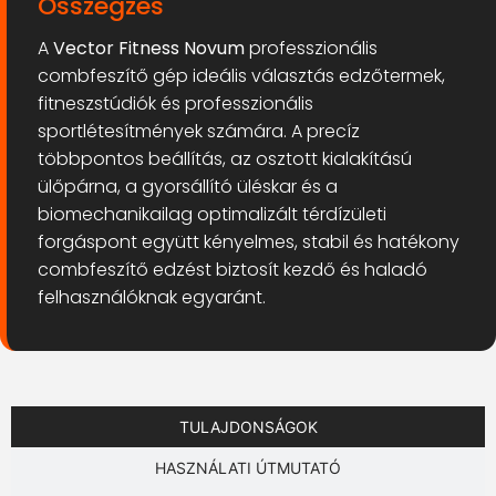
Összegzés
A
Vector Fitness Novum
professzionális
combfeszítő gép
ideális választás edzőtermek,
fitneszstúdiók és professzionális
sportlétesítmények számára. A precíz
többpontos beállítás, az osztott kialakítású
ülőpárna, a gyorsállító üléskar és a
biomechanikailag optimalizált térdízületi
forgáspont együtt kényelmes, stabil és hatékony
combfeszítő edzést biztosít kezdő és haladó
felhasználóknak egyaránt.
TULAJDONSÁGOK
HASZNÁLATI ÚTMUTATÓ