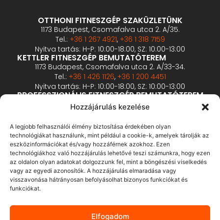
OTTHONI FITNESZGÉP SZAKÜZLETÜNK
1173 Budapest, Csomafalva utca 2. A/35.
Tel.:
+36 1 267 4921
,
+36 1 318 7159
Nyitva tartás: H-P: 10:00-18:00, SZ: 10:00-13:00
KETTLER FITNESZGÉP BEMUTATÓTEREM
1173 Budapest, Csomafalva utca 2. A/33-34.
Tel.:
+36 1 426 1126
,
+36 1 200 4451
Nyitva tartás: H-P: 10:00-18:00, SZ: 10:00-13:00
PROFESSZIONÁLIS FITNESZGÉP BEMUTATÓTEREM
2360 Gyál, Vállalkozó u. 12.
Hozzájárulás kezelése
Tel.:
+36 1 900 0657
Nyitva tartás: előzetes bejelentkezés alapján
A legjobb felhasználói élmény biztosítása érdekében olyan
technológiákat használunk, mint például a cookie-k, amelyek tárolják az
eszközinformációkat és/vagy hozzáférnek azokhoz. Ezen
ÁSZF
technológiákhoz való hozzájárulás lehetővé teszi számunkra, hogy ezen
Adatvédelmi tájékoztató
az oldalon olyan adatokat dolgozzunk fel, mint a böngészési viselkedés
vagy az egyedi azonosítók. A hozzájárulás elmaradása vagy
Fizetés és szállítás
visszavonása hátrányosan befolyásolhat bizonyos funkciókat és
Bankkártyás fizetés tájékoztató
funkciókat.
GY.I.K.
Elállás
Elfogadom