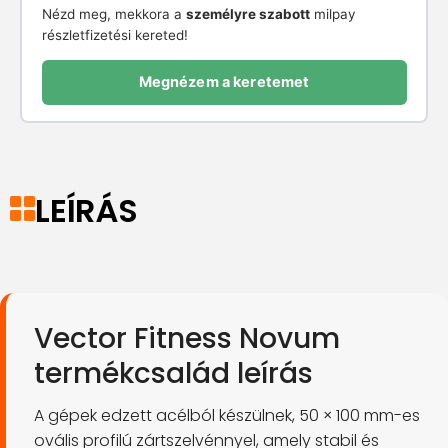
Nézd meg, mekkora a
személyre szabott
milpay
részletfizetési kereted!
Megnézem a keretemet
LEÍRÁS
Vector Fitness Novum
termékcsalád leírás
A gépek edzett acélból készülnek, 50 × 100 mm-es
ovális profilú zártszelvénnyel, amely stabil és