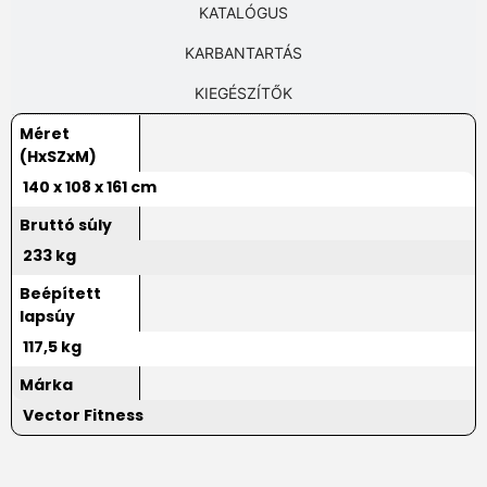
KATALÓGUS
KARBANTARTÁS
KIEGÉSZÍTŐK
Méret
(HxSZxM)
140 x 108 x 161 cm
Bruttó súly
233 kg
Beépített
lapsúy
117,5 kg
Márka
Vector Fitness