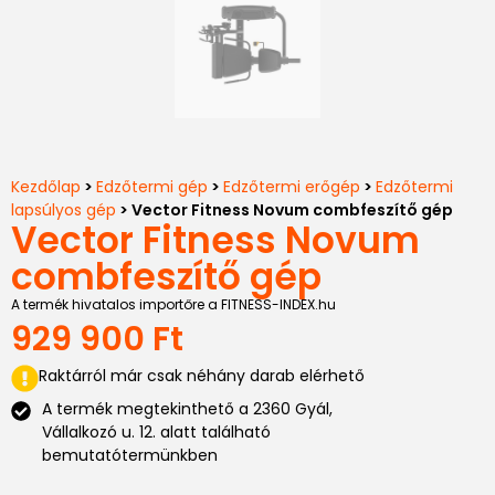
Kezdőlap
>
Edzőtermi gép
>
Edzőtermi erőgép
>
Edzőtermi
lapsúlyos gép
> Vector Fitness Novum combfeszítő gép
Vector Fitness Novum
combfeszítő gép
A termék hivatalos importőre a FITNESS-INDEX.hu
929 900
Ft
Raktárról már csak néhány darab elérhető
A termék megtekinthető a 2360 Gyál,
Vállalkozó u. 12. alatt található
bemutatótermünkben