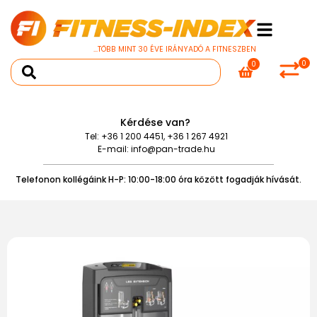
...TÖBB MINT 30 ÉVE IRÁNYADÓ A FITNESZBEN
0
0
Kérdése van?
Tel:
+36 1 200 4451
,
+36 1 267 4921
E-mail:
info@pan-trade.hu
Telefonon kollégáink H-P: 10:00-18:00 óra között fogadják hívását.