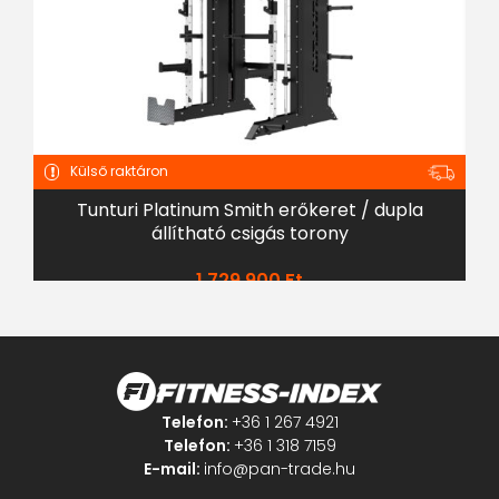
Külső raktáron
Tunturi Platinum Smith erőkeret / dupla
állítható csigás torony
1 729 900
Ft
Telefon:
+36 1 267 4921
Telefon:
+36 1 318 7159
E-mail:
info@pan-trade.hu