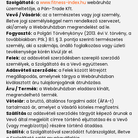
Szolgáltató:
a
www.fitness-index.hu
webáruház
üzemeltetője, a Pán-Trade Kft.
Vevő / Vásárló:
az a természetes vagy jogi személy,
illetve jogi személyiséggel nem rendelkező szervezet,
aki/amely a Webáruházban megrendelést ad le.
Fogyasztó:
a Polgári Törvénykönyv (2013. évi V. törvény, a
továbbiakban: Ptk.) 8:1. § 3. pontja szerinti természetes
személy, aki a szakmája, önálló foglalkozása vagy üzleti
tevékenysége körén kívül jár el.
Felek:
az adásvételi szerződésben szereplő szerződő
személyek, a Szolgáltató és a Vevő együttesen.
Adásvételi szerződés:
a Felek között létrejött
megállapodás, amelynek tárgya a Webáruházban
kiválasztott áru tulajdonjogának átruházása.
Áru / Termék:
a Webáruházban eladásra kínált,
megrendelhető termék.
Vételár:
a bruttó, általános forgalmi adót (ÁFA-t)
tartalmazó ár, amelyet a Vásárló köteles megfizetni.
Szállítás
az adásvételi szerződés tárgyát képező árunak a
Vevő által megjelölt címre történő eljuttatása és a Vevő
(vagy megbízottja) részére történő átadása.
Szállító:
a Szolgáltatóval szerződött futárszolgálat, illetve