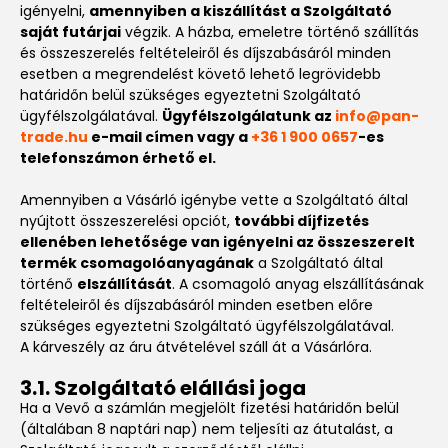
igényelni,
amennyiben a kiszállítást a Szolgáltató
saját futárjai
végzik. A házba, emeletre történő szállítás
és összeszerelés feltételeiről és díjszabásáról minden
esetben a megrendelést követő lehető legrövidebb
határidőn belül szükséges egyeztetni Szolgáltató
ügyfélszolgálatával.
Ügyfélszolgálatunk az
info@pan-
trade.hu
e-mail címen vagy a
+36 1 900 0657
-es
telefonszámon érhető el.
Amennyiben a Vásárló igénybe vette a Szolgáltató által
nyújtott összeszerelési opciót,
további díjfizetés
ellenében lehetősége van igényelni az összeszerelt
termék csomagolóanyagának
a Szolgáltató által
történő
elszállítását
. A csomagoló anyag elszállításának
feltételeiről és díjszabásáról minden esetben előre
szükséges egyeztetni Szolgáltató ügyfélszolgálatával.
A kárveszély az áru átvételével száll át a Vásárlóra.
3.1. Szolgáltató elállási joga
Ha a Vevő a számlán megjelölt fizetési határidőn belül
(általában 8 naptári nap) nem teljesíti az átutalást, a