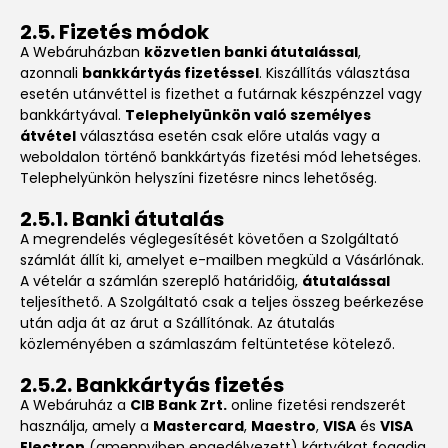
2.5. Fizetés módok
A Webáruházban
közvetlen banki átutalással
,
azonnali
bankkártyás fizetéssel
. Kiszállítás választása
esetén utánvéttel is fizethet a futárnak készpénzzel vagy
bankkártyával.
Telephelyünkön való személyes
átvétel
választása esetén csak előre utalás vagy a
weboldalon történő bankkártyás fizetési mód lehetséges.
Telephelyünkön helyszíni fizetésre nincs lehetőség.
2.5.1. Banki átutalás
A megrendelés véglegesítését követően a Szolgáltató
számlát állít ki, amelyet e-mailben megküld a Vásárlónak.
A vételár a számlán szereplő határidőig,
átutalással
teljesíthető. A Szolgáltató csak a teljes összeg beérkezése
után adja át az árut a Szállítónak. Az átutalás
közleményében a számlaszám feltüntetése kötelező.
2.5.2. Bankkártyás fizetés
A Webáruház a
CIB Bank Zrt.
online fizetési rendszerét
használja, amely a
Mastercard
,
Maestro
,
VISA
és
VISA
Electron
(amennyiben engedélyezett) kártyákat fogadja