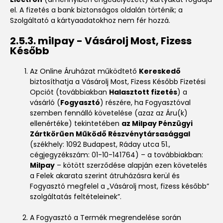
el. A fizetés a bank biztonságos oldalán történik; a
Szolgáltató a kártyaadatokhoz nem fér hozzá.
2.5.3. milpay - Vásárolj Most, Fizess
Később
Az Online Áruházat működtető
Kereskedő
biztosíthatja a Vásárolj Most, Fizess Később Fizetési
Opciót (továbbiakban
Halasztott fizetés
) a
vásárló (
Fogyasztó
) részére, ha Fogyasztóval
szemben fennálló követelése (azaz az Áru(k)
ellenértéke) tekintetében
az
Milpay
Pénzügyi
Zártkörűen Működő Részvénytársasággal
(székhely: 1092 Budapest, Ráday utca 51.,
cégjegyzékszám: 01-10-141764) – a továbbiakban:
Milpay
– kötött szerződése alapján ezen követelés
a Felek akarata szerint átruházásra kerül és
Fogyasztó megfelel a „Vásárolj most, fizess később”
szolgáltatás feltételeinek”.
A Fogyasztó a Termék megrendelése során