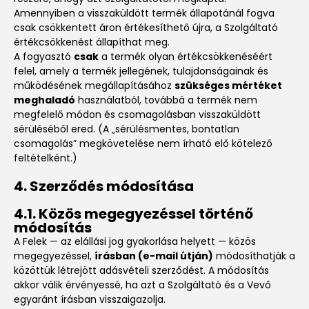
Amennyiben a visszaküldött termék állapotánál fogva
csak csökkentett áron értékesíthető újra, a Szolgáltató
értékcsökkenést állapíthat meg.
A fogyasztó
csak
a termék olyan értékcsökkenéséért
felel, amely a termék jellegének, tulajdonságainak és
működésének megállapításához
szükséges mértéket
meghaladó
használatból, továbbá a termék nem
megfelelő módon és csomagolásban visszaküldött
sérüléséből ered. (A „sérülésmentes, bontatlan
csomagolás” megkövetelése nem írható elő kötelező
feltételként.)
4. Szerződés módosítása
4.1. Közös megegyezéssel történő
módosítás
A Felek — az elállási jog gyakorlása helyett — közös
megegyezéssel,
írásban (e-mail útján)
módosíthatják a
közöttük létrejött adásvételi szerződést. A módosítás
akkor válik érvényessé, ha azt a Szolgáltató és a Vevő
egyaránt írásban visszaigazolja.