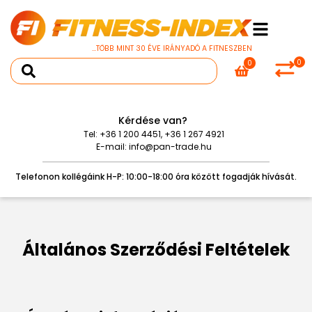
...TÖBB MINT 30 ÉVE IRÁNYADÓ A FITNESZBEN
0
0
Kérdése van?
Tel:
+36 1 200 4451
,
+36 1 267 4921
E-mail:
info@pan-trade.hu
Telefonon kollégáink H-P: 10:00-18:00 óra között fogadják hívását.
Általános Szerződési Feltételek