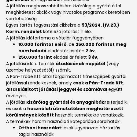
A jótállás meghosszabbítására kizárólag a gyártó által
meghirdetett akciók vagy hivatalos programok keretében
van lehetőség.
Egyes tartós fogyasztási cikkekre a
93/2024. (IV.23.)
Korm. rendelet
kötelező jótállást ír elő.
A jótállás időtartama a vételár függvényében:
10.000
forintot elérő
, de
250.000
forintot meg
nem haladó
eladási ár esetén
2 év
,
250.000 forint
eladási ár felett
3 év
,
A jótállási idő a termék
átadásának napjától
(vagy
üzembe helyezésétől) számít.
A Pán-Trade Kft. által forgalmazott fitneszgépek gyártói
jótállással rendelkeznek, amely
csak a Pán-Trade Kft.
által kiállított jótállási jeggyel és számlával
együtt
érvényes.
A jótállás
kizárólag gyártási és anyaghibákra
terjed ki,
és csak a
használati útmutatóban meghatározott
körülmények között
használt termékekre vonatkozik.
A termékek három használati kategóriába sorolhatók:
Otthoni használat:
csak ugyanazon háztartás
tagjai használják.