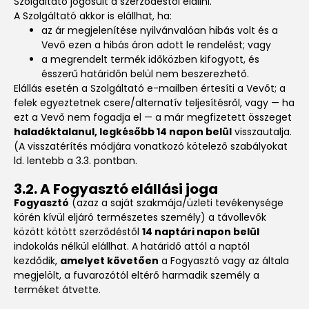
Szolgáltató jogosult a szerződéstől elállni.
A Szolgáltató akkor is elállhat, ha:
az ár megjelenítése nyilvánvalóan hibás volt és a
Vevő ezen a hibás áron adott le rendelést; vagy
a megrendelt termék időközben kifogyott, és
ésszerű határidőn belül nem beszerezhető.
Elállás esetén a Szolgáltató e-mailben értesíti a Vevőt; a
felek egyeztetnek csere/alternatív teljesítésről, vagy — ha
ezt a Vevő nem fogadja el — a már megfizetett összeget
haladéktalanul, legkésőbb 14 napon belül
visszautalja.
(A visszatérítés módjára vonatkozó kötelező szabályokat
ld. lentebb a 3.3. pontban.
3.2. A Fogyasztó elállási joga
Fogyasztó
(azaz a saját szakmája/üzleti tevékenysége
körén kívül eljáró természetes személy) a távollevők
között kötött szerződéstől
14 naptári napon belül
indokolás nélkül elállhat. A határidő attól a naptól
kezdődik,
amelyet követően
a Fogyasztó vagy az általa
megjelölt, a fuvarozótól eltérő harmadik személy a
terméket átvette.