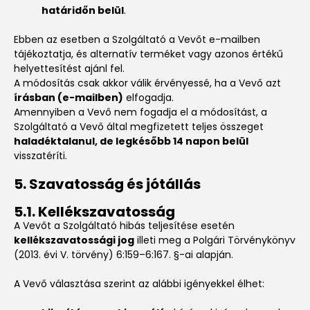
határidőn belül
.
Ebben az esetben a Szolgáltató a Vevőt e-mailben
tájékoztatja, és alternatív terméket vagy azonos értékű
helyettesítést ajánl fel.
A módosítás csak akkor válik érvényessé, ha a Vevő azt
írásban (e-mailben)
elfogadja.
Amennyiben a Vevő nem fogadja el a módosítást, a
Szolgáltató a Vevő által megfizetett teljes összeget
haladéktalanul, de legkésőbb 14 napon belül
visszatéríti.
5. Szavatosság és jótállás
5.1. Kellékszavatosság
A Vevőt a Szolgáltató hibás teljesítése esetén
kellékszavatossági jog
illeti meg a Polgári Törvénykönyv
(2013. évi V. törvény) 6:159–6:167. §-ai alapján.
A Vevő választása szerint az alábbi igényekkel élhet: