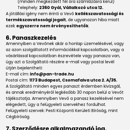
(minden megkezdett fél óra számlázásra kerül)
Telephely:
2360 Gyál, Vállalkozó utca 12.
A jótállási igény nem érinti a Vevő
kellékszavatossági és
termékszavatossági jogait
, de ugyanazon hiba miatt
ezek
egyszerre nem érvényesíthetők
.
6. Panaszkezelés
Amennyiben a Vevőnek akár a honlap üzemelésével, vagy
az azon szolgáltatott információkkal kapcsolatban, vagy a
vásárlással kapcsolatban észrevétele vagy panasza van,
úgy azt a Szolgáltató részére e-mail vagy postai levél
útján bejelentheti:
E-mail cím:
info@pan-trade.hu
Postai cím:
1173 Budapest, Csomafalva utca 2. A/35.
A Szolgáltató minden egyes panaszt érdemben kivizsgál,
és annak eredményéről legkésőbb 30 napon belül a Vevőt
tájékoztatja. Amennyiben Vevő a panasz kezelésével nem
elégedett, úgy a felügyeleti szervekhez fordulhat.
Felügyeleti szervek: Pesti Központi Kerületi Bíróság, mint
Cégbíróság.
7. Szerződésre alkalmazandó jog,