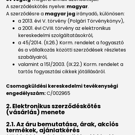
A szerződéskötés nyelve:
magyar
.
A szerződésre a
magyar jog
irányadó, különösen:
a 2013. évi V. törvény (Polgári Törvénykönyv),
a 2001. évi CVIII. törvény az elektronikus
kereskedelmi szolgáltatásokról,
a 45/2014. (II.26.) Korm. rendelet a fogyasztó
és a vállalkozás közötti szerződések részletes
szabályairól,
valamint a 151/2003. (IX.22.) Korm. rendelet a
tartós fogyasztási cikkek jótállásáról.
Csomagküldési kereskedelmi tevékenységi
engedélyszám:
C/002965
2. Elektronikus szerződéskötés
(vásárlás) menete
2.1. Az áru bemutatása, árak, akciós
termékek, ajánlatkérés