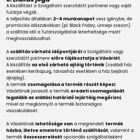
A kiszállítást a Szolgáltató szerződött partnerei vagy saját
futárjai végzik.
A teljesítés általában
2–4 munkanapot
vesz igénybe, de
promóciós időszakokban (pl. Black Friday, ünnepi szezon)
a szállítási idő a futárszolgálatok leterheltsége miatt
meghosszabbodhat.
A
szállítás várható időpontjáról
a Szolgáltató vagy
szerződött partnere
előre tájékoztatja a Vásárlót
.
A kiszállítás
az első zárható ajtóig történik
(családi ház
esetében kertkapuig, társasház esetében a ház bejárati
ajtajáig).
A termék
csomagolása a termék részét képezi
.
Vásárlónak javasolt a termék
eredeti csomagolását
legalább az elállási határidő lejártáig megőrizni
,
mivel az megkönnyíti a termék biztonságos
visszaküldését.
A Vásárlónak
lehetősége van
a megrendelt
termék
házba, illetve emeletre történő szállítását
, valamint a
termék
összeszerelését
opcionális szolgáltatásként