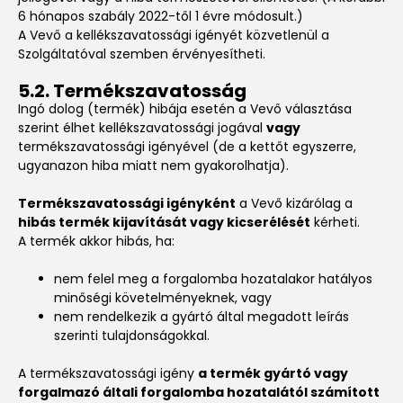
6 hónapos szabály 2022-től 1 évre módosult.)
A Vevő a kellékszavatossági igényét közvetlenül a
Szolgáltatóval szemben érvényesítheti.
5.2. Termékszavatosság
Ingó dolog (termék) hibája esetén a Vevő választása
szerint élhet kellékszavatossági jogával
vagy
termékszavatossági igényével (de a kettőt egyszerre,
ugyanazon hiba miatt nem gyakorolhatja).
Termékszavatossági igényként
a Vevő kizárólag a
hibás termék kijavítását vagy kicserélését
kérheti.
A termék akkor hibás, ha:
nem felel meg a forgalomba hozatalakor hatályos
minőségi követelményeknek, vagy
nem rendelkezik a gyártó által megadott leírás
szerinti tulajdonságokkal.
A termékszavatossági igény
a termék gyártó vagy
forgalmazó általi forgalomba hozatalától számított