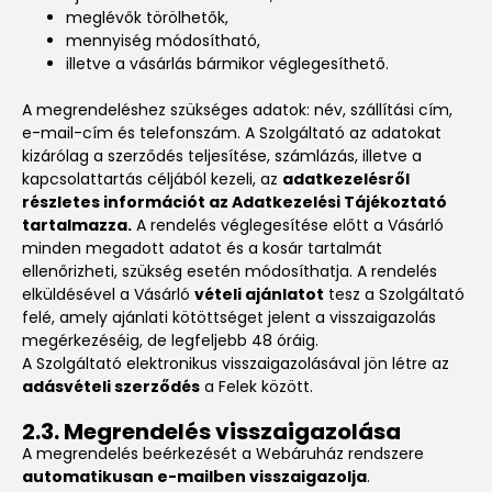
meglévők törölhetők,
mennyiség módosítható,
illetve a vásárlás bármikor véglegesíthető.
A megrendeléshez szükséges adatok: név, szállítási cím,
e-mail-cím és telefonszám. A Szolgáltató az adatokat
kizárólag a szerződés teljesítése, számlázás, illetve a
kapcsolattartás céljából kezeli, az
adatkezelésről
részletes információt az Adatkezelési Tájékoztató
tartalmazza.
A rendelés véglegesítése előtt a Vásárló
minden megadott adatot és a kosár tartalmát
ellenőrizheti, szükség esetén módosíthatja. A rendelés
elküldésével a Vásárló
vételi ajánlatot
tesz a Szolgáltató
felé, amely ajánlati kötöttséget jelent a visszaigazolás
megérkezéséig, de legfeljebb 48 óráig.
A Szolgáltató elektronikus visszaigazolásával jön létre az
adásvételi szerződés
a Felek között.
2.3. Megrendelés visszaigazolása
A megrendelés beérkezését a Webáruház rendszere
automatikusan e-mailben visszaigazolja
.