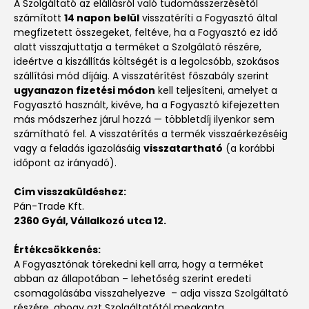
A Szolgáltató az elállásról való tudomásszerzésétől
számított
14 napon belül
visszatéríti a Fogyasztó által
megfizetett összegeket, feltéve, ha a Fogyasztó ez idő
alatt visszajuttatja a terméket a Szolgálató részére,
ideértve a kiszállítás költségét is a legolcsóbb, szokásos
szállítási mód díjáig. A visszatérítést főszabály szerint
ugyanazon fizetési módon
kell teljesíteni, amelyet a
Fogyasztó használt, kivéve, ha a Fogyasztó kifejezetten
más módszerhez járul hozzá — többletdíj ilyenkor sem
számítható fel. A visszatérítés a termék visszaérkezéséig
vagy a feladás igazolásáig
visszatartható
(a korábbi
időpont az irányadó).
Cím visszaküldéshez:
Pán-Trade Kft.
2360 Gyál, Vállalkozó utca 12.
Értékcsökkenés:
A Fogyasztónak törekedni kell arra, hogy a terméket
abban az állapotában – lehetőség szerint eredeti
csomagolásába visszahelyezve – adja vissza Szolgáltató
részére, ahogy azt Szolgáltatótól megkapta.