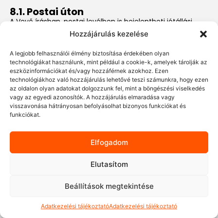
8.1. Postai úton
A Vevő írásban, postai levélben is bejelentheti jótállási
vagy szavatossági igényét az alábbi címre:
Hozzájárulás kezelése
Pán-Trade Kft.
1173 Budapest, Csomafalva utca 2. A/35.
A legjobb felhasználói élmény biztosítása érdekében olyan
A levélnek tartalmaznia kell az alábbi információkat:
technológiákat használunk, mint például a cookie-k, amelyek tárolják az
eszközinformációkat és/vagy hozzáférnek azokhoz. Ezen
a Vásárló neve és elérhetőségei (lakcím, e-mail,
technológiákhoz való hozzájárulás lehetővé teszi számunkra, hogy ezen
telefonszám),
az oldalon olyan adatokat dolgozzunk fel, mint a böngészési viselkedés
a termék megnevezése és vételára,
vagy az egyedi azonosítók. A hozzájárulás elmaradása vagy
a vásárlás időpontja és a vásárlást igazoló bizonylat
visszavonása hátrányosan befolyásolhat bizonyos funkciókat és
(számla, blokk) másolata,
funkciókat.
a hiba bejelentésének időpontja és részletes leírása,
a Vásárló által érvényesíteni kívánt igény (pl.
Elfogadom
kijavítás, csere, árleszállítás, elállás),
a kifogás rendezésének javasolt módja.
Elutasítom
A jótállási jegy és a számla másolatát kérjük
a levélhez
mellékelni
.
Beállítások megtekintése
8.2. Elektronikus úton (e-mailben)
A Vásárló a jótállási vagy szavatossági igényt e-mailben is
Adatkezelési tájékoztató
Adatkezelési tájékoztató
benyújthatja az alábbi címre:
szerviz@pan-trade.hu