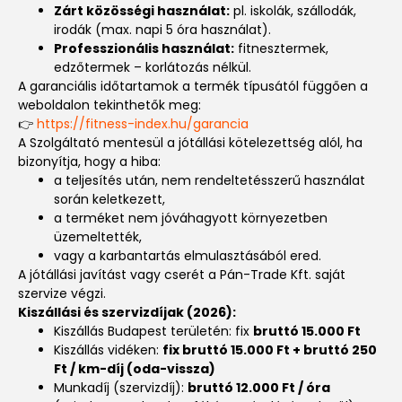
Zárt közösségi használat:
pl. iskolák, szállodák,
irodák (max. napi 5 óra használat).
Professzionális használat:
fitnesztermek,
edzőtermek – korlátozás nélkül.
A garanciális időtartamok a termék típusától függően a
weboldalon tekinthetők meg:
👉
https://fitness-index.hu/garancia
A Szolgáltató mentesül a jótállási kötelezettség alól, ha
bizonyítja, hogy a hiba:
a teljesítés után, nem rendeltetésszerű használat
során keletkezett,
a terméket nem jóváhagyott környezetben
üzemeltették,
vagy a karbantartás elmulasztásából ered.
A jótállási javítást vagy cserét a Pán-Trade Kft. saját
szervize végzi.
Kiszállási és szervizdíjak (2026):
Kiszállás Budapest területén: fix
bruttó 15.000 Ft
Kiszállás vidéken:
fix bruttó 15.000 Ft + bruttó 250
Ft / km-díj (oda-vissza)
Munkadíj (szervizdíj):
bruttó 12.000 Ft / óra