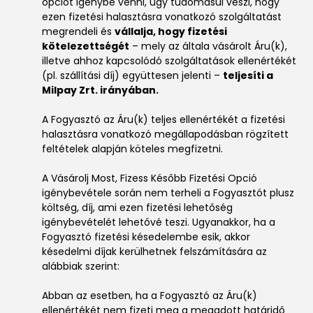
opciót igénybe venni, úgy tudomásul veszi, hogy
ezen fizetési halasztásra vonatkozó szolgáltatást
megrendeli és
vállalja, hogy fizetési
kötelezettségét
– mely az általa vásárolt Áru(k),
illetve ahhoz kapcsolódó szolgáltatások ellenértékét
(pl. szállítási díj) együttesen jelenti –
teljesíti a
Milpay
Zrt. irányában.
A Fogyasztó az Áru(k) teljes ellenértékét a fizetési
halasztásra vonatkozó megállapodásban rögzített
feltételek alapján köteles megfizetni.
A Vásárolj Most, Fizess Később Fizetési Opció
igénybevétele során nem terheli a Fogyasztót plusz
költség, díj, ami ezen fizetési lehetőség
igénybevételét lehetővé teszi. Ugyanakkor, ha a
Fogyasztó fizetési késedelembe esik, akkor
késedelmi díjak kerülhetnek felszámítására az
alábbiak szerint:
Abban az esetben, ha a Fogyasztó az Áru(k)
ellenértékét nem fizeti meg a megadott határidő