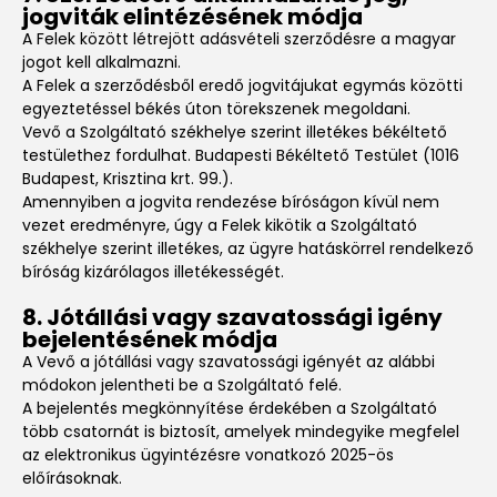
jogviták elintézésének módja
A Felek között létrejött adásvételi szerződésre a magyar
jogot kell alkalmazni.
A Felek a szerződésből eredő jogvitájukat egymás közötti
egyeztetéssel békés úton törekszenek megoldani.
Vevő a Szolgáltató székhelye szerint illetékes békéltető
testülethez fordulhat. Budapesti Békéltető Testület (1016
Budapest, Krisztina krt. 99.).
Amennyiben a jogvita rendezése bíróságon kívül nem
vezet eredményre, úgy a Felek kikötik a Szolgáltató
székhelye szerint illetékes, az ügyre hatáskörrel rendelkező
bíróság kizárólagos illetékességét.
8. Jótállási vagy szavatossági igény
bejelentésének módja
A Vevő a jótállási vagy szavatossági igényét az alábbi
módokon jelentheti be a Szolgáltató felé.
A bejelentés megkönnyítése érdekében a Szolgáltató
több csatornát is biztosít, amelyek mindegyike megfelel
az elektronikus ügyintézésre vonatkozó 2025-ös
előírásoknak.