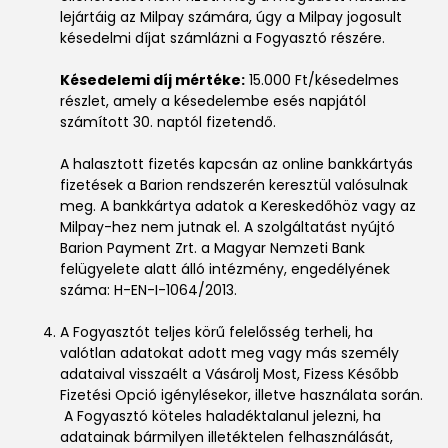
lejártáig az Milpay számára, úgy a Milpay jogosult
késedelmi díjat számlázni a Fogyasztó részére.
Késedelemi díj mértéke:
15.000 Ft/késedelmes
részlet, amely a késedelembe esés napjától
számított 30. naptól fizetendő.
A halasztott fizetés kapcsán az online bankkártyás
fizetések a Barion rendszerén keresztül valósulnak
meg. A bankkártya adatok a Kereskedőhöz vagy az
Milpay-hez nem jutnak el. A szolgáltatást nyújtó
Barion Payment Zrt. a Magyar Nemzeti Bank
felügyelete alatt álló intézmény, engedélyének
száma: H-EN-I-1064/2013.
A Fogyasztót teljes körű felelősség terheli, ha
valótlan adatokat adott meg vagy más személy
adataival visszaélt a Vásárolj Most, Fizess Később
Fizetési Opció igénylésekor, illetve használata során.
A Fogyasztó köteles haladéktalanul jelezni, ha
adatainak bármilyen illetéktelen felhasználását,