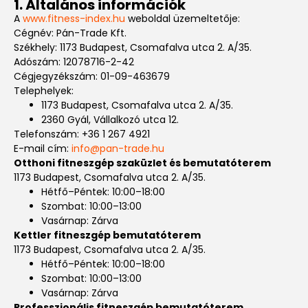
1. Általános információk
A
www.fitness-index.hu
weboldal üzemeltetője:
Cégnév: Pán-Trade Kft.
Székhely: 1173 Budapest, Csomafalva utca 2. A/35.
Adószám: 12078716-2-42
Cégjegyzékszám: 01-09-463679
Telephelyek:
1173 Budapest, Csomafalva utca 2. A/35.
2360 Gyál, Vállalkozó utca 12.
Telefonszám: +36 1 267 4921
E-mail cím:
info@pan-trade.hu
Otthoni fitneszgép szaküzlet és bemutatóterem
1173 Budapest, Csomafalva utca 2. A/35.
Hétfő–Péntek: 10:00–18:00
Szombat: 10:00–13:00
Vasárnap: Zárva
Kettler fitneszgép bemutatóterem
1173 Budapest, Csomafalva utca 2. A/35.
Hétfő–Péntek: 10:00–18:00
Szombat: 10:00–13:00
Vasárnap: Zárva
Professzionális fitneszgép bemutatóterem