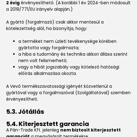
2 évig
érvényesíthető. (A korábbi 1 év 2024-ben módosult
a 2019/771/EU irányelv alapján.)
A gyártó (forgalmazó) csak akkor mentesül a
kötelezettség alól, ha bizonyítja, hogy:
a terméket nem üzleti tevékenysége körében
gyártotta vagy forgalmazta;
a hiba a tudomány és technika akkori állása szerint
nem volt felismerhető;
vagy a hibát jogszabály vagy kötelező hatósági
előírás alkalmazása okozta.
A Vevő termékszavatossági igényét közvetlenül a
gyártóval vagy a forgalmazóval (Szolgáltatóval) szemben
érvényesítheti.
5.3. Jótállás
5.4. Kiterjesztett garancia
A Pán-Trade Kft. jelenleg
nem biztosít kiterjesztett
garanciát
a megvásárolt termékekre.