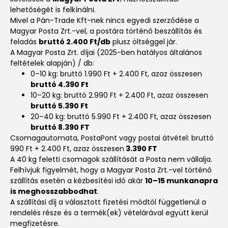
lehetőségét is felkínálni.
Mivel a Pán-Trade Kft-nek nincs egyedi szerződése a
Magyar Posta Zrt.-vel, a postára történő beszállítás és
feladás
bruttó 2.400 Ft/db
plusz öltséggel jár.
A Magyar Posta Zrt. díjai (2025-ben hatályos általános
feltételek alapján) / db:
0–10 kg: bruttó 1.990 Ft + 2.400 Ft, azaz összesen
bruttó 4.390 Ft
10–20 kg: bruttó 2.990 Ft + 2.400 Ft, azaz összesen
bruttó 5.390 Ft
20–40 kg: bruttó 5.990 Ft + 2.400 Ft, azaz összesen
bruttó 8.390 FT
Csomagautomata, PostaPont vagy postai átvétel: bruttó
990 Ft + 2.400 Ft, azaz összesen
3.390 FT
A 40 kg feletti csomagok szállítását a Posta nem vállalja.
Felhívjuk figyelmét, hogy a Magyar Posta Zrt.-vel történő
szállítás esetén a kézbesítési idő akár
10–15 munkanapra
is meghosszabbodhat
.
A szállítási díj a választott fizetési módtól függetlenül a
rendelés része és a termék(ek) vételárával együtt kerül
megfizetésre.