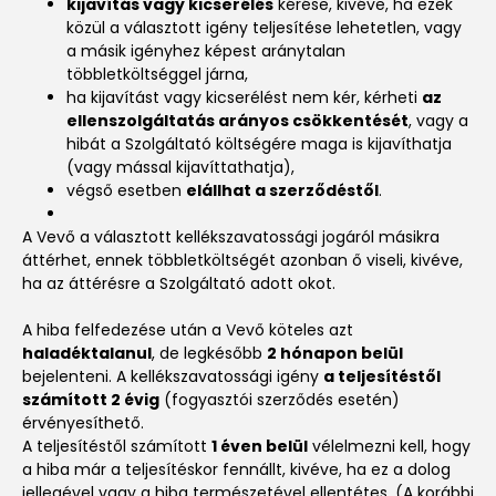
kijavítás vagy kicserélés
kérése, kivéve, ha ezek
közül a választott igény teljesítése lehetetlen, vagy
a másik igényhez képest aránytalan
többletköltséggel járna,
ha kijavítást vagy kicserélést nem kér, kérheti
az
ellenszolgáltatás arányos csökkentését
, vagy a
hibát a Szolgáltató költségére maga is kijavíthatja
(vagy mással kijavíttathatja),
végső esetben
elállhat a szerződéstől
.
A Vevő a választott kellékszavatossági jogáról másikra
áttérhet, ennek többletköltségét azonban ő viseli, kivéve,
ha az áttérésre a Szolgáltató adott okot.
A hiba felfedezése után a Vevő köteles azt
haladéktalanul
, de legkésőbb
2 hónapon belül
bejelenteni. A kellékszavatossági igény
a teljesítéstől
számított 2 évig
(fogyasztói szerződés esetén)
érvényesíthető.
A teljesítéstől számított
1 éven belül
vélelmezni kell, hogy
a hiba már a teljesítéskor fennállt, kivéve, ha ez a dolog
jellegével vagy a hiba természetével ellentétes. (A korábbi