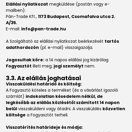
Elállási nyilatkozat
megküldése (postán vagy e-
mailben):
Pán-Trade Kft.,
1173 Budapest, Csomafalva utca 2.
A/35.
E-mail:
info@pan-trade.hu
A Szolgáltató az elállási nyilatkozat beérkezését
tartós
adathordozón
(pl. e-mail) visszaigazolja.
Jogosultak köre:
a 14 napos elállási jog kizárólag
Fogyasztót
illeti meg;
jogi személyt
nem.
3.3. Az elállás joghatásai
Visszaküldési határidő és költség:
A Fogyasztó köteles a terméket (és a vásárlást igazoló
számlát)
indokolatlan késedelem nélkül, de
legkésőbb az elállás közlésétől számított 14 napon
belül
visszaküldeni vagy átadni. A visszaküldés
közvetlen
költsége
a Fogyasztót terheli.
Visszatérítés határideje és módja: