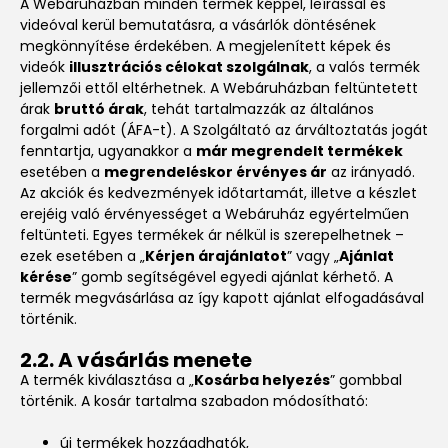
A Webáruházban minden termék képpel, leírással és
videóval kerül bemutatásra, a vásárlók döntésének
megkönnyítése érdekében. A megjelenített képek és
videók
illusztrációs célokat szolgálnak
, a valós termék
jellemzői ettől eltérhetnek. A Webáruházban feltüntetett
árak
bruttó árak
, tehát tartalmazzák az általános
forgalmi adót (ÁFA-t). A Szolgáltató az árváltoztatás jogát
fenntartja, ugyanakkor a
már megrendelt termékek
esetében a
megrendeléskor érvényes ár
az irányadó.
Az akciók és kedvezmények időtartamát, illetve a készlet
erejéig való érvényességet a Webáruház egyértelműen
feltünteti. Egyes termékek ár nélkül is szerepelhetnek –
ezek esetében a „
Kérjen árajánlatot
” vagy „
Ajánlat
kérése
” gomb segítségével egyedi ajánlat kérhető. A
termék megvásárlása az így kapott ajánlat elfogadásával
történik.
2.2. A vásárlás menete
A termék kiválasztása a „
Kosárba helyezés
” gombbal
történik. A kosár tartalma szabadon módosítható:
új termékek hozzáadhatók,