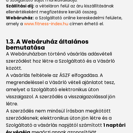
a Szolgáltató saját munkavállalója.
Szállítási díj:
a vételáron felül az áru kiszállításának
ellenértékeként megfizetésre kerülő összeg.
Webáruház:
a Szolgáltató online kereskedelmi felülete,
amely a
www.fitness-index.hu
címen érhető el.
1.3. A Webáruház általános
bemutatása
A Webáruházban történő vásárlás adásvételi
szerződést hoz létre a Szolgáltató és a Vásárló
között.
A vásárlás feltétele az ÁSZF elfogadása. A
megrendeléssel a Vásárló vételi ajánlatot tesz,
amelyet a Szolgáltató elektronikus úton
visszaigazol. A szerződés a visszaigazolással jön
létre.
A szerződés nem minősül írásban megkötött
szerződésnek; elektronikus úton jön létre és a
Szolgáltató a vásárlás napjától számított
1 naptári
év végéig
megőrzi annak azonosítóját.