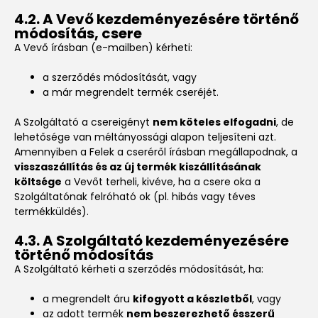
4.2. A Vevő kezdeményezésére történő
módosítás, csere
A Vevő írásban (e-mailben) kérheti:
a szerződés módosítását, vagy
a már megrendelt termék cseréjét.
A Szolgáltató a csereigényt
nem köteles elfogadni
, de
lehetősége van méltányossági alapon teljesíteni azt.
Amennyiben a Felek a cseréről írásban megállapodnak, a
visszaszállítás és az új termék kiszállításának
költsége
a Vevőt terheli, kivéve, ha a csere oka a
Szolgáltatónak felróható ok (pl. hibás vagy téves
termékküldés).
4.3. A Szolgáltató kezdeményezésére
történő módosítás
A Szolgáltató kérheti a szerződés módosítását, ha:
a megrendelt áru
kifogyott a készletből
, vagy
az adott termék
nem beszerezhető ésszerű