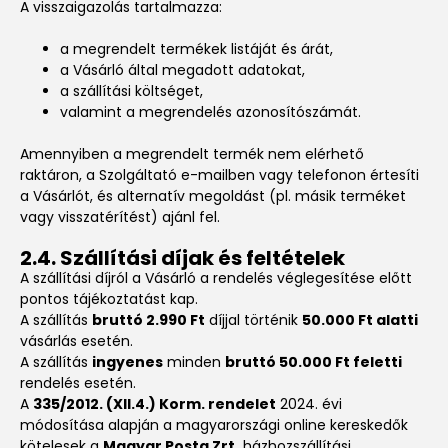
A visszaigazolás tartalmazza:
a megrendelt termékek listáját és árát,
a Vásárló által megadott adatokat,
a szállítási költséget,
valamint a megrendelés azonosítószámát.
Amennyiben a megrendelt termék nem elérhető
raktáron, a Szolgáltató e-mailben vagy telefonon értesíti
a Vásárlót, és alternatív megoldást (pl. másik terméket
vagy visszatérítést) ajánl fel.
2.4. Szállítási díjak és feltételek
A szállítási díjról a Vásárló a rendelés véglegesítése előtt
pontos tájékoztatást kap.
A szállítás
bruttó 2.990 Ft
díjjal történik
50.000 Ft alatti
vásárlás esetén.
A szállítás
ingyenes
minden
bruttó 50.000 Ft feletti
rendelés esetén.
A
335/2012. (XII.4.) Korm. rendelet
2024. évi
módosítása alapján a magyarországi online kereskedők
kötelesek a
Magyar Posta Zrt.
házhozszállítási