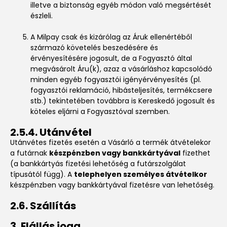
illetve a biztonság egyéb módon való megsértését
észleli.
A Milpay csak és kizárólag az Áruk ellenértéből
származó követelés beszedésére és
érvényesítésére jogosult, de a Fogyasztó által
megvásárolt Áru(k), azaz a vásárláshoz kapcsolódó
minden egyéb fogyasztói igényérvényesítés (pl.
fogyasztói reklamáció, hibásteljesítés, termékcsere
stb.) tekintetében továbbra is Kereskedő jogosult és
köteles eljárni a Fogyasztóval szemben.
2.5.4. Utánvétel
Utánvétes fizetés esetén a Vásárló a termék átvételekor
a futárnak
készpénzben vagy bankkártyával
fizethet
(a bankkártyás fizetési lehetőség a futárszolgálat
típusától függ). A
telephelyen személyes átvételkor
készpénzben vagy bankkártyával fizetésre van lehetőség.
2.6. Szállítás
3. Elállás joga