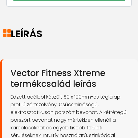
LEÍRÁS
Vector Fitness Xtreme
termékcsalád leírás
Edzett acélból készült 50 x 100mm-es téglalap
profilú zártszelvény. Csúcsminőségű,
elektrosztatikusan porszórt bevonat. A kétrétegű
porszórt bevonat nagy mértékben ellenáll a
karcolásoknak és egyéb kisebb felületi
sérüléseknek. Intuitív használatú, színkóddal