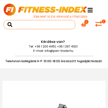
...TÖBB MINT 30 ÉVE IRÁNYADÓ A FITNESZBEN
0
0
Kérdése van?
Tel:
+36 1 200 4451
,
+36 1 267 4921
E-mail:
info@pan-trade.hu
Telefonon kollégáink H-P: 10:00-18:00 óra között fogadják hívását.