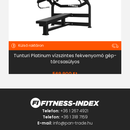
Külső raktáron
Tunturi Platinum vízszintes fekvenyomó gép-
tárcsasúlyos
569 900
Ft
Telefon:
+36 1 267 4921
Telefon:
+36 1 318 7159
E-mail:
info@pan-trade.hu