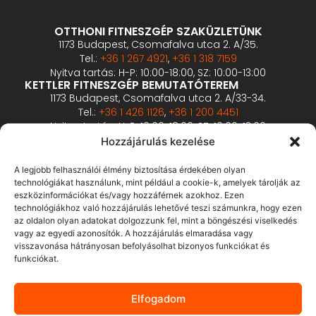
OTTHONI FITNESZGÉP SZAKÜZLETÜNK
1173 Budapest, Csomafalva utca 2. A/35.
Tel.:
+36 1 267 4921
,
+36 1 318 7159
Nyitva tartás: H-P: 10:00-18:00, SZ: 10:00-13:00
KETTLER FITNESZGÉP BEMUTATÓTEREM
1173 Budapest, Csomafalva utca 2. A/33-34.
Tel.:
+36 1 426 1126
,
+36 1 200 4451
Nyitva tartás: H-P: 10:00-18:00, SZ: 10:00-13:00
PROFESSZIONÁLIS FITNESZGÉP BEMUTATÓTEREM
Hozzájárulás kezelése
2360 Gyál, Vállalkozó u. 12.
Tel.:
+36 1 900 0657
A legjobb felhasználói élmény biztosítása érdekében olyan
Nyitva tartás: előzetes bejelentkezés alapján
technológiákat használunk, mint például a cookie-k, amelyek tárolják az
eszközinformációkat és/vagy hozzáférnek azokhoz. Ezen
technológiákhoz való hozzájárulás lehetővé teszi számunkra, hogy ezen
ÁSZF
az oldalon olyan adatokat dolgozzunk fel, mint a böngészési viselkedés
Adatvédelmi tájékoztató
vagy az egyedi azonosítók. A hozzájárulás elmaradása vagy
visszavonása hátrányosan befolyásolhat bizonyos funkciókat és
Fizetés és szállítás
funkciókat.
Bankkártyás fizetés tájékoztató
GY.I.K.
Elfogadom
Elállás