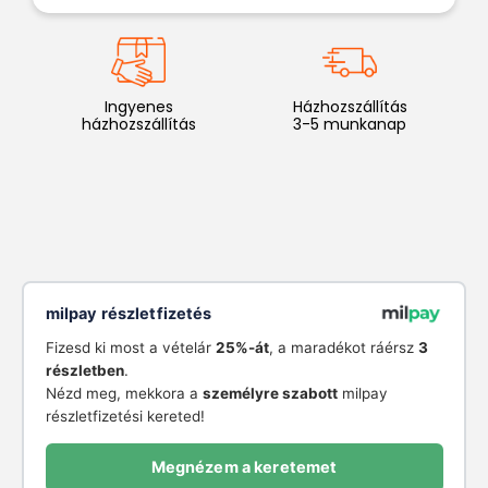
Ingyenes
Házhozszállítás
házhozszállítás
3-5 munkanap
milpay részletfizetés
Fizesd ki most a vételár
25%-át
, a maradékot ráérsz
3
részletben
.
Nézd meg, mekkora a
személyre szabott
milpay
részletfizetési kereted!
Megnézem a keretemet