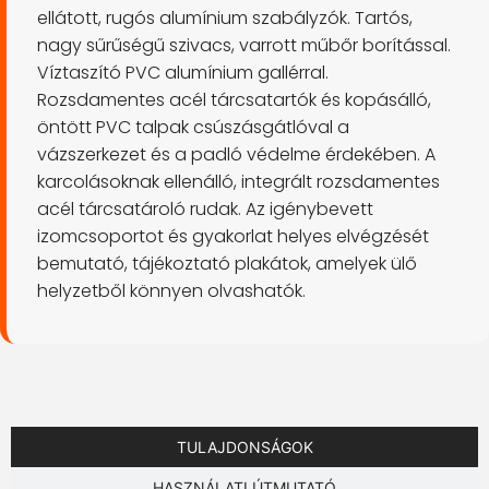
ellátott, rugós alumínium szabályzók. Tartós,
nagy sűrűségű szivacs, varrott műbőr borítással.
Víztaszító PVC alumínium gallérral.
Rozsdamentes acél tárcsatartók és kopásálló,
öntött PVC talpak csúszásgátlóval a
vázszerkezet és a padló védelme érdekében. A
karcolásoknak ellenálló, integrált rozsdamentes
acél tárcsatároló rudak. Az igénybevett
izomcsoportot és gyakorlat helyes elvégzését
bemutató, tájékoztató plakátok, amelyek ülő
helyzetből könnyen olvashatók.
TULAJDONSÁGOK
HASZNÁLATI ÚTMUTATÓ