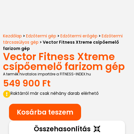
Kezdőlap
>
Edzőtermi gép
>
Edzőtermi erőgép
>
Edzőtermi
tárcsasúlyos gép
> Vector Fitness Xtreme csípőemelő
farizom gép
Vector Fitness Xtreme
csípőemelő farizom gép
A termék hivatalos importőre a FITNESS-INDEX.hu
549 900
Ft
Raktárról már csak néhány darab elérhető
Kosárba teszem
Összehasonlítás