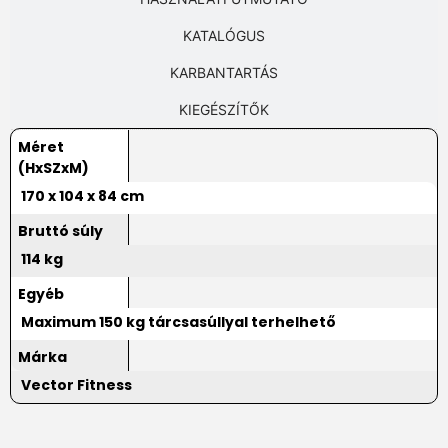
KATALÓGUS
KARBANTARTÁS
KIEGÉSZÍTŐK
Méret
(HxSZxM)
170 x 104 x 84 cm
Bruttó súly
114 kg
Egyéb
Maximum 150 kg tárcsasúllyal terhelhető
Márka
Vector Fitness