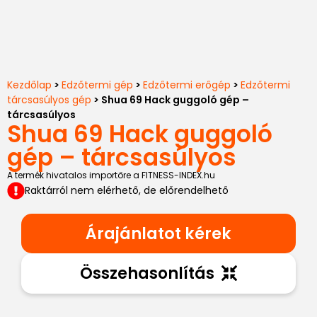
Kezdőlap
>
Edzőtermi gép
>
Edzőtermi erőgép
>
Edzőtermi
tárcsasúlyos gép
> Shua 69 Hack guggoló gép –
tárcsasúlyos
Shua 69 Hack guggoló
gép – tárcsasúlyos
A termék hivatalos importőre a FITNESS-INDEX.hu
Raktárról nem elérhető, de előrendelhető
Árajánlatot kérek
Összehasonlítás