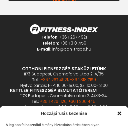
399 900
Ft
Telefon:
+36 1 267 4921
Telefon:
+36 1 318 7159
E-mail:
info@pan-trade.hu
OTTHONI FITNESZGÉP SZAKÜZLETÜNK
1173 Budapest, Csomafalva utca 2. A/35.
Tel.:
+36 1 267 4921
,
+36 1 318 7159
Nyitva tartás: H-P: 10:00-18:00, SZ: 10:00-13:00
KETTLER FITNESZGÉP BEMUTATÓTEREM
1173 Budapest, Csomafalva utca 2. A/33-34.
Tel.:
+36 1 426 1126
,
+36 1 200 4451
Nyitva tartás: H-P: 10:00-18:00, SZ: 10:00-13:00
PROFESSZIONÁLIS FITNESZGÉP BEMUTATÓTEREM
Hozzájárulás kezelése
2360 Gyál, Vállalkozó u. 12.
Tel.:
+36 1 900 0657
A legjobb felhasználói élmény biztosítása érdekében olyan