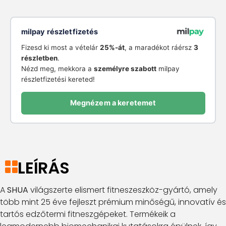
milpay részletfizetés
Fizesd ki most a vételár
25%-át
, a maradékot ráérsz
3
részletben
.
Nézd meg, mekkora a
személyre szabott
milpay
részletfizetési kereted!
Megnézem a keretemet
LEÍRÁS
A
SHUA
világszerte elismert fitneszeszköz-gyártó, amely
több mint 25 éve fejleszt prémium minőségű, innovatív és
tartós edzőtermi fitneszgépeket. Termékeik a