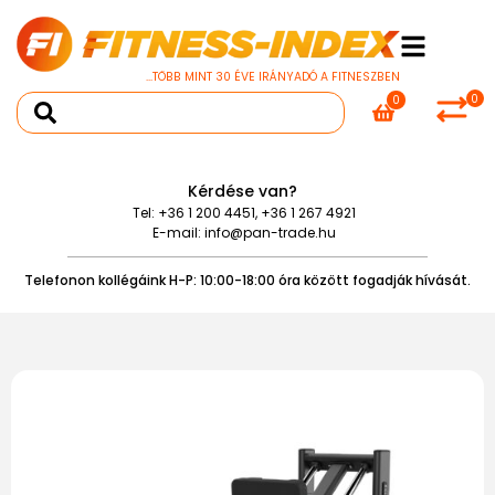
...TÖBB MINT 30 ÉVE IRÁNYADÓ A FITNESZBEN
0
0
Kérdése van?
Tel:
+36 1 200 4451
,
+36 1 267 4921
E-mail:
info@pan-trade.hu
Telefonon kollégáink H-P: 10:00-18:00 óra között fogadják hívását.