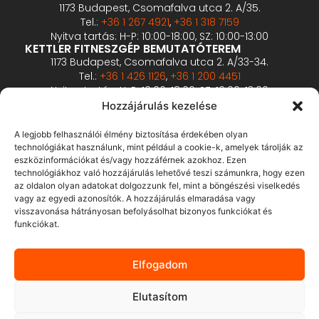
1173 Budapest, Csomafalva utca 2. A/35.
Tel.:
+36 1 267 4921
,
+36 1 318 7159
Nyitva tartás: H-P: 10:00-18:00, SZ: 10:00-13:00
KETTLER FITNESZGÉP BEMUTATÓTEREM
1173 Budapest, Csomafalva utca 2. A/33-34.
Tel.:
+36 1 426 1126
,
+36 1 200 4451
Nyitva tartás: H-P: 10:00-18:00, SZ: 10:00-13:00
PROFESSZIONÁLIS FITNESZGÉP BEMUTATÓTEREM
Hozzájárulás kezelése
2360 Gyál, Vállalkozó u. 12.
Tel.:
+36 1 900 0657
A legjobb felhasználói élmény biztosítása érdekében olyan
Nyitva tartás: előzetes bejelentkezés alapján
technológiákat használunk, mint például a cookie-k, amelyek tárolják az
eszközinformációkat és/vagy hozzáférnek azokhoz. Ezen
technológiákhoz való hozzájárulás lehetővé teszi számunkra, hogy ezen
ÁSZF
az oldalon olyan adatokat dolgozzunk fel, mint a böngészési viselkedés
Adatvédelmi tájékoztató
vagy az egyedi azonosítók. A hozzájárulás elmaradása vagy
visszavonása hátrányosan befolyásolhat bizonyos funkciókat és
Fizetés és szállítás
funkciókat.
Bankkártyás fizetés tájékoztató
GY.I.K.
Elfogadom
Elállás
Elutasítom