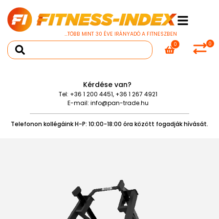
...TÖBB MINT 30 ÉVE IRÁNYADÓ A FITNESZBEN
0
0
Kérdése van?
Tel:
+36 1 200 4451
,
+36 1 267 4921
E-mail:
info@pan-trade.hu
Telefonon kollégáink H-P: 10:00-18:00 óra között fogadják hívását.