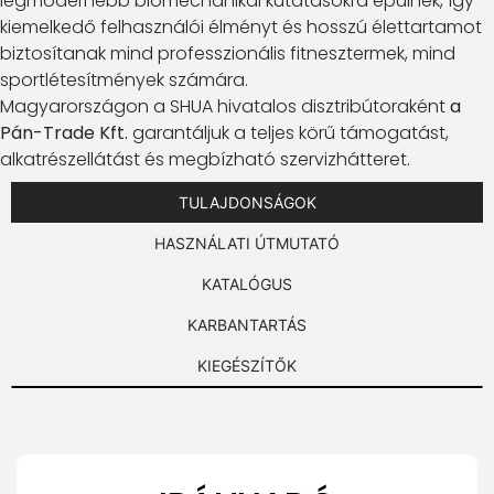
legmodernebb biomechanikai kutatásokra épülnek, így
kiemelkedő felhasználói élményt és hosszú élettartamot
biztosítanak mind professzionális fitnesztermek, mind
sportlétesítmények számára.
Magyarországon a SHUA hivatalos disztribútoraként
a
Pán-Trade Kft.
garantáljuk a teljes körű támogatást,
alkatrészellátást és megbízható szervizhátteret.
TULAJDONSÁGOK
HASZNÁLATI ÚTMUTATÓ
KATALÓGUS
KARBANTARTÁS
KIEGÉSZÍTŐK