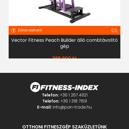
Előrendelhető
Vector Fitness Peach Builder álló combtávolító
gép
399 900
Ft
Telefon:
+36 1 267 4921
Telefon:
+36 1 318 7159
E-mail:
info@pan-trade.hu
OTTHONI FITNESZGÉP SZAKÜZLETÜNK