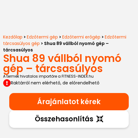
Kezdőlap
>
Edzőtermi gép
>
Edzőtermi erőgép
>
Edzőtermi
tárcsasúlyos gép
> Shua 89 vállból nyomó gép –
tárcsasúlyos
Shua 89 vállból nyomó
gép – tárcsasúlyos
A termék hivatalos importőre a FITNESS-INDEX.hu
Raktárról nem elérhető, de előrendelhető
Árajánlatot kérek
Összehasonlítás