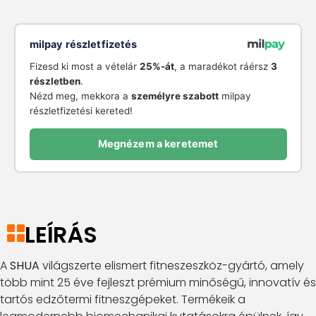
milpay részletfizetés
Fizesd ki most a vételár
25%-át
, a maradékot ráérsz
3
részletben
.
Nézd meg, mekkora a
személyre szabott
milpay
részletfizetési kereted!
Megnézem a keretemet
LEÍRÁS
A
SHUA
világszerte elismert fitneszeszköz-gyártó, amely
több mint 25 éve fejleszt prémium minőségű, innovatív és
tartós edzőtermi fitneszgépeket. Termékeik a