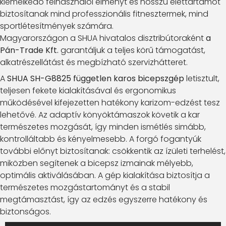
kiemelkedő felhasználói élményt és hosszú élettartamot
biztosítanak mind professzionális fitnesztermek, mind
sportlétesítmények számára.
Magyarországon a SHUA hivatalos disztribútoraként
a
Pán-Trade Kft.
garantáljuk a teljes körű támogatást,
alkatrészellátást és megbízható szervizhátteret.
A
SHUA SH-G8825 független karos bicepszgép
letisztult,
teljesen fekete kialakításával és ergonomikus
működésével kifejezetten hatékony karizom-edzést tesz
lehetővé. Az adaptív könyöktámaszok követik a kar
természetes mozgását, így minden ismétlés simább,
kontrolláltabb és kényelmesebb. A forgó fogantyúk
további előnyt biztosítanak: csökkentik az ízületi terhelést,
miközben segítenek a bicepsz izmainak mélyebb,
optimális aktiválásában. A gép kialakítása biztosítja a
természetes mozgástartományt és a stabil
megtámasztást, így az edzés egyszerre hatékony és
biztonságos.