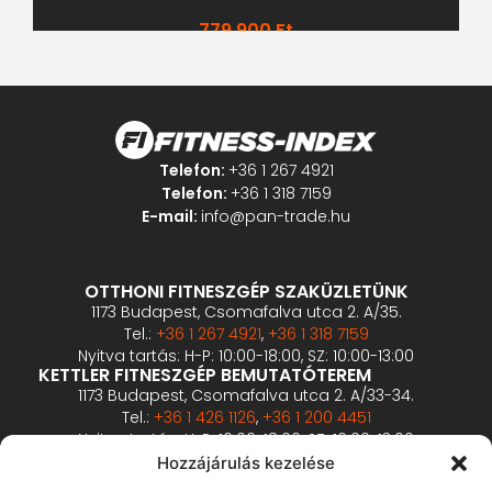
779 900
Ft
Telefon:
+36 1 267 4921
Telefon:
+36 1 318 7159
E-mail:
info@pan-trade.hu
OTTHONI FITNESZGÉP SZAKÜZLETÜNK
1173 Budapest, Csomafalva utca 2. A/35.
Tel.:
+36 1 267 4921
,
+36 1 318 7159
Nyitva tartás: H-P: 10:00-18:00, SZ: 10:00-13:00
KETTLER FITNESZGÉP BEMUTATÓTEREM
1173 Budapest, Csomafalva utca 2. A/33-34.
Tel.:
+36 1 426 1126
,
+36 1 200 4451
Nyitva tartás: H-P: 10:00-18:00, SZ: 10:00-13:00
PROFESSZIONÁLIS FITNESZGÉP BEMUTATÓTEREM
Hozzájárulás kezelése
2360 Gyál, Vállalkozó u. 12.