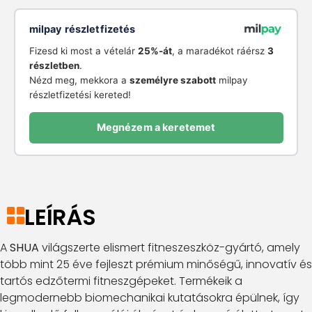
milpay részletfizetés
Fizesd ki most a vételár
25%-át
, a maradékot ráérsz
3
részletben
.
Nézd meg, mekkora a
személyre szabott
milpay
részletfizetési kereted!
Megnézem a keretemet
LEÍRÁS
A
SHUA
világszerte elismert fitneszeszköz-gyártó, amely
több mint 25 éve fejleszt prémium minőségű, innovatív és
tartós edzőtermi fitneszgépeket. Termékeik a
legmodernebb biomechanikai kutatásokra épülnek, így