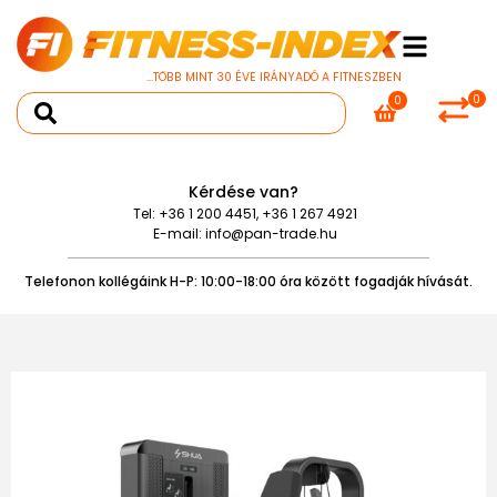
...TÖBB MINT 30 ÉVE IRÁNYADÓ A FITNESZBEN
0
0
Kérdése van?
Tel:
+36 1 200 4451
,
+36 1 267 4921
E-mail:
info@pan-trade.hu
Telefonon kollégáink H-P: 10:00-18:00 óra között fogadják hívását.