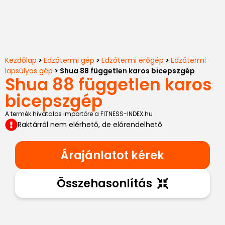
Kezdőlap
>
Edzőtermi gép
>
Edzőtermi erőgép
>
Edzőtermi
lapsúlyos gép
> Shua 88 független karos bicepszgép
Shua 88 független karos
bicepszgép
A termék hivatalos importőre a FITNESS-INDEX.hu
Raktárról nem elérhető, de előrendelhető
Árajánlatot kérek
Összehasonlítás