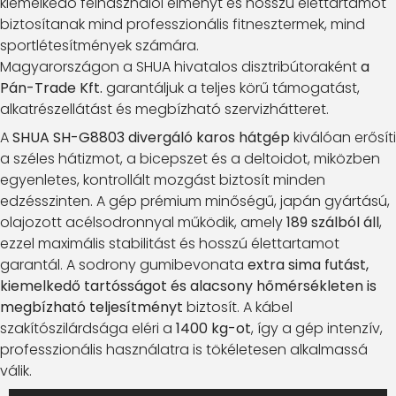
kiemelkedő felhasználói élményt és hosszú élettartamot
biztosítanak mind professzionális fitnesztermek, mind
sportlétesítmények számára.
Magyarországon a SHUA hivatalos disztribútoraként
a
Pán-Trade Kft.
garantáljuk a teljes körű támogatást,
alkatrészellátást és megbízható szervizhátteret.
A
SHUA SH-G8803 divergáló karos hátgép
kiválóan erősíti
a széles hátizmot, a bicepszet és a deltoidot, miközben
egyenletes, kontrollált mozgást biztosít minden
edzésszinten. A gép prémium minőségű, japán gyártású,
olajozott acélsodronnyal működik, amely
189 szálból áll
,
ezzel maximális stabilitást és hosszú élettartamot
garantál. A sodrony gumibevonata
extra sima futást,
kiemelkedő tartósságot és alacsony hőmérsékleten is
megbízható teljesítményt
biztosít. A kábel
szakítószilárdsága eléri a
1400 kg-ot
, így a gép intenzív,
professzionális használatra is tökéletesen alkalmassá
válik.