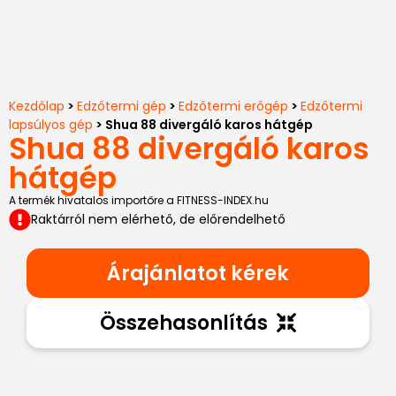
Kezdőlap
>
Edzőtermi gép
>
Edzőtermi erőgép
>
Edzőtermi
lapsúlyos gép
> Shua 88 divergáló karos hátgép
Shua 88 divergáló karos
hátgép
A termék hivatalos importőre a FITNESS-INDEX.hu
Raktárról nem elérhető, de előrendelhető
Árajánlatot kérek
Összehasonlítás