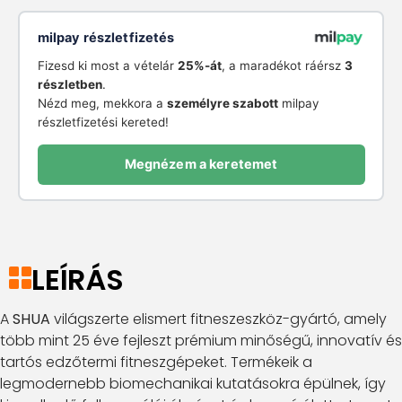
milpay részletfizetés
Fizesd ki most a vételár
25%-át
, a maradékot ráérsz
3
részletben
.
Nézd meg, mekkora a
személyre szabott
milpay
részletfizetési kereted!
Megnézem a keretemet
LEÍRÁS
A
SHUA
világszerte elismert fitneszeszköz-gyártó, amely
több mint 25 éve fejleszt prémium minőségű, innovatív és
tartós edzőtermi fitneszgépeket. Termékeik a
legmodernebb biomechanikai kutatásokra épülnek, így