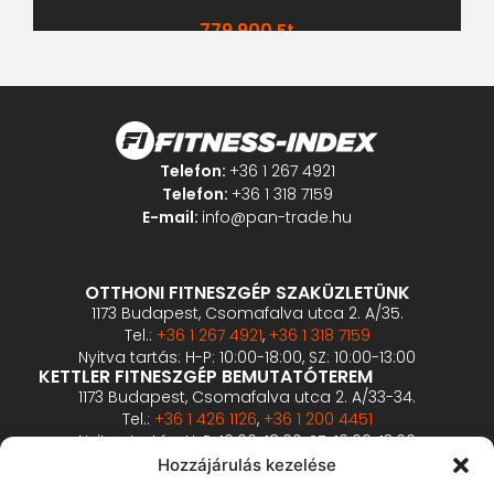
779 900
Ft
Telefon:
+36 1 267 4921
Telefon:
+36 1 318 7159
E-mail:
info@pan-trade.hu
OTTHONI FITNESZGÉP SZAKÜZLETÜNK
1173 Budapest, Csomafalva utca 2. A/35.
Tel.:
+36 1 267 4921
,
+36 1 318 7159
Nyitva tartás: H-P: 10:00-18:00, SZ: 10:00-13:00
KETTLER FITNESZGÉP BEMUTATÓTEREM
1173 Budapest, Csomafalva utca 2. A/33-34.
Tel.:
+36 1 426 1126
,
+36 1 200 4451
Nyitva tartás: H-P: 10:00-18:00, SZ: 10:00-13:00
PROFESSZIONÁLIS FITNESZGÉP BEMUTATÓTEREM
Hozzájárulás kezelése
2360 Gyál, Vállalkozó u. 12.