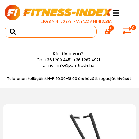
...TÖBB MINT 30 ÉVE IRÁNYADÓ A FITNESZBEN
0
0
Kérdése van?
Tel:
+36 1 200 4451
,
+36 1 267 4921
E-mail:
info@pan-trade.hu
Telefonon kollégáink H-P: 10:00-18:00 óra között fogadják hívását.