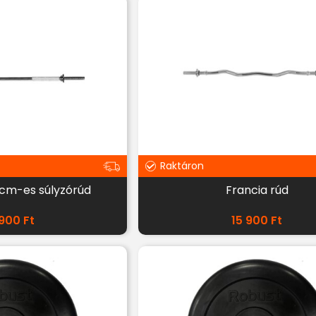
Raktáron
 cm-es súlyzórúd
Francia rúd
 900
Ft
15 900
Ft