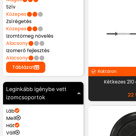
Szív
Közepes
Zsírégetés
Közepes
Izomtömeg növelés
Alacsony
Izomerő fejlesztés
Alacsony
Táblázat
Raktáron
Kétkezes 210
Leginkább igénybe vett
22
izomcsoportok
Láb
Mell
Hát
Váll