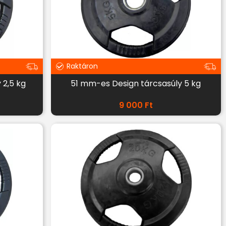
Raktáron
 2,5 kg
51 mm-es Design tárcsasúly 5 kg
9 000
Ft