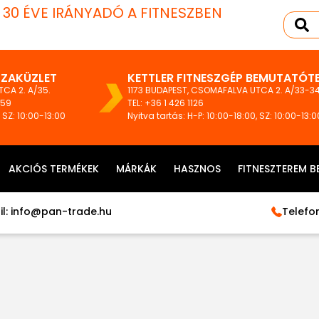
T 30 ÉVE IRÁNYADÓ A FITNESZBEN
SZAKÜZLET
KETTLER FITNESZGÉP BEMUTATÓT
CA 2. A/35.
1173 BUDAPEST, CSOMAFALVA UTCA 2. A/33-34
159
TEL:
+36 1 426 1126
, SZ: 10:00-13:00
Nyitva tartás: H-P: 10:00-18:00, SZ: 10:00-13:0
AKCIÓS TERMÉKEK
MÁRKÁK
HASZNOS
FITNESZTEREM B
l:
info@pan-trade.hu
Telefon