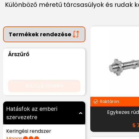
Különböző méretű tárcsasúlyok és rudak k
Árszűrő
Árszűrő törlése
Raktáron
Hatásfok az emberi
Egykezes rúd
szervezetre
5 
Keringési rendszer
Magas