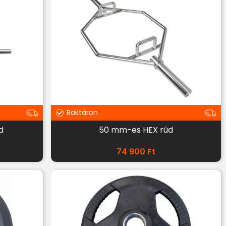
Raktáron
d
50 mm-es HEX rúd
74 900
Ft