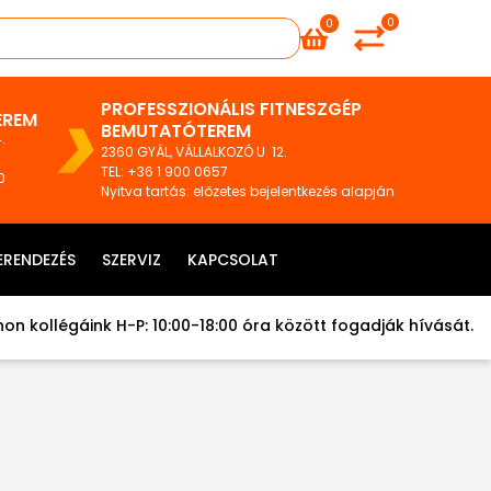
0
0
PROFESSZIONÁLIS FITNESZGÉP
EREM
BEMUTATÓTEREM
.
2360 GYÁL, VÁLLALKOZÓ U. 12.
TEL
:
+36 1 900 0657
0
Nyitva tartás: előzetes bejelentkezés alapján
ERENDEZÉS
SZERVIZ
KAPCSOLAT
on kollégáink H-P: 10:00-18:00 óra között fogadják hívását.