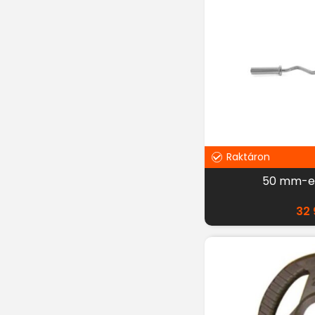
Raktáron
50 mm-es
32