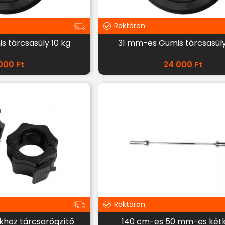
Raktáron
 tárcsasúly 10 kg
31 mm-es Gumis tárcsasúly
 000
Ft
24 000
Ft
Raktáron
hoz tárcsarögzítő
140 cm-es 50 mm-es két