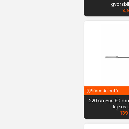
gyorsbil
4 
Előrendelhető
220 cm-es 50 mm-
kg-os 
139