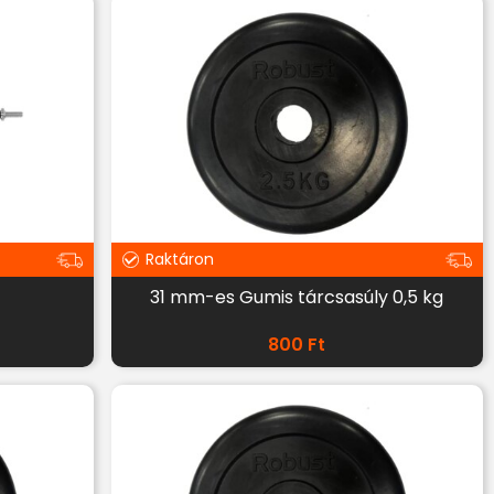
Raktáron
31 mm-es Gumis tárcsasúly 0,5 kg
800
Ft