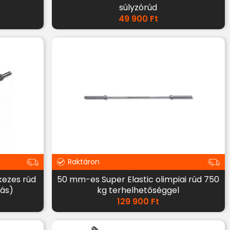
súlyzórúd
49 900
Ft
Raktáron
kezes rúd
50 mm-es Super Elastic olimpiai rúd 750
rás)
kg terhelhetőséggel
129 900
Ft