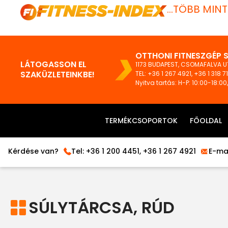
...TÖBB MIN
OTTHONI FITNESZGÉP 
LÁTOGASSON EL
1173 BUDAPEST, CSOMAFALVA UT
SZAKÜZLETEINKBE!
TEL:
+36 1 267 4921
,
+36 1 318 7
Nyitva tartás: H-P: 10:00-18:00
TERMÉKCSOPORTOK
FŐOLDAL
Kérdése van?
Tel:
+36 1 200 4451
,
+36 1 267 4921
E-mai
SÚLYTÁRCSA, RÚD