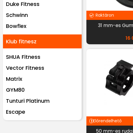
Duke Fitness
Schwinn
Raktáron
31 mm-es Gumis
Bowflex
16
Klub fitnesz
SHUA Fitness
Vector Fitness
Matrix
GYM80
Tunturi Platinum
Escape
Előrendelhető
50 mm-es rudak