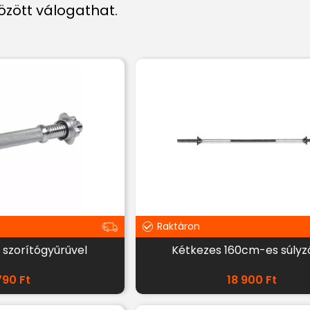
özött válogathat.
Raktáron
 szorítógyűrűvel
Kétkezes 160cm-es súlyz
790
Ft
18 900
Ft