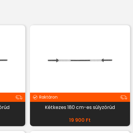
Raktáron
órúd
Kétkezes 180 cm-es súlyzórúd
19 900
Ft