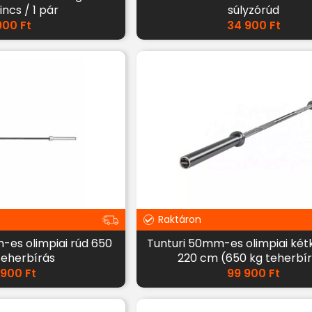
incs / 1 pár
súlyzórúd
900
Ft
34 900
Ft
Raktáron
es olimpiai rúd 650
Tunturi 50mm-es olimpiai két
teherbírás
220 cm (650 kg teherbí
 900
Ft
99 900
Ft