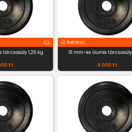
Raktáron
tárcsasúly 1,25 kg
31 mm-es Gumis tárcsasúly 
000
Ft
4 000
Ft