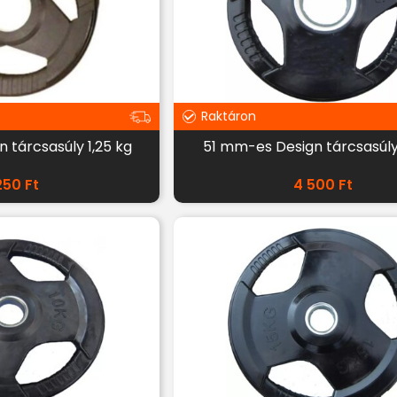
Raktáron
 tárcsasúly 1,25 kg
51 mm-es Design tárcsasúly
250
Ft
4 500
Ft