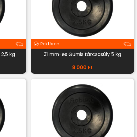
Raktáron
2,5 kg
31 mm-es Gumis tárcsasúly 5 kg
8 000
Ft