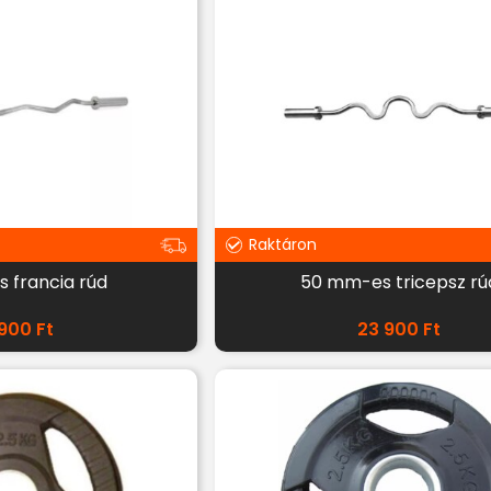
Raktáron
 francia rúd
50 mm-es tricepsz rú
 900
Ft
23 900
Ft