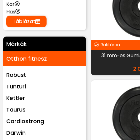
Kar
Has
Táblázat
Márkák
Raktáron
31 mm-es Gumis 
Otthon fitnesz
2 
Robust
Tunturi
Kettler
Taurus
Cardiostrong
Darwin