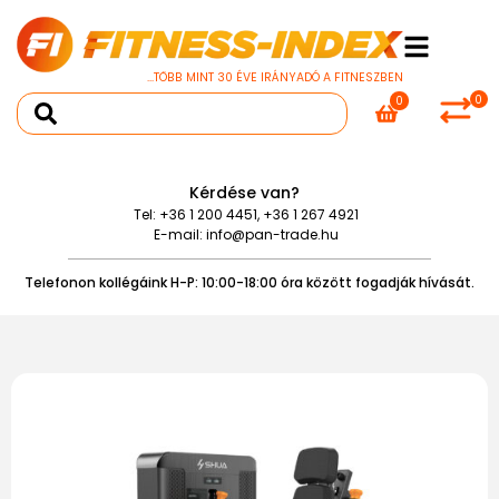
...TÖBB MINT 30 ÉVE IRÁNYADÓ A FITNESZBEN
0
0
Kérdése van?
Tel:
+36 1 200 4451
,
+36 1 267 4921
E-mail:
info@pan-trade.hu
Telefonon kollégáink H-P: 10:00-18:00 óra között fogadják hívását.