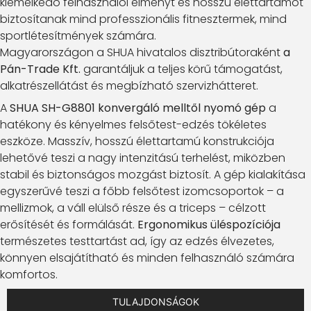
kiemelkedő felhasználói élményt és hosszú élettartamot
biztosítanak mind professzionális fitnesztermek, mind
sportlétesítmények számára.
Magyarországon a SHUA hivatalos disztribútoraként
a
Pán-Trade Kft.
garantáljuk a teljes körű támogatást,
alkatrészellátást és megbízható szervizhátteret.
A
SHUA SH-G8801 konvergáló melltől nyomó gép
a
hatékony és kényelmes felsőtest-edzés tökéletes
eszköze. Masszív, hosszú élettartamú konstrukciója
lehetővé teszi a nagy intenzitású terhelést, miközben
stabil és biztonságos mozgást biztosít. A gép kialakítása
egyszerűvé teszi a főbb felsőtest izomcsoportok – a
mellizmok, a váll elülső része és a triceps – célzott
erősítését és formálását.
Ergonomikus üléspozíciója
természetes testtartást ad, így az edzés élvezetes,
könnyen elsajátítható és minden felhasználó számára
komfortos.
TULAJDONSÁGOK