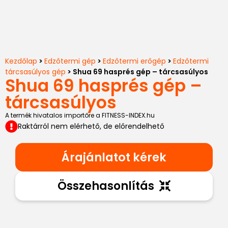
Kezdőlap
>
Edzőtermi gép
>
Edzőtermi erőgép
>
Edzőtermi
tárcsasúlyos gép
> Shua 69 hasprés gép – tárcsasúlyos
Shua 69 hasprés gép –
tárcsasúlyos
A termék hivatalos importőre a FITNESS-INDEX.hu
Raktárról nem elérhető, de előrendelhető
Árajánlatot kérek
Összehasonlítás