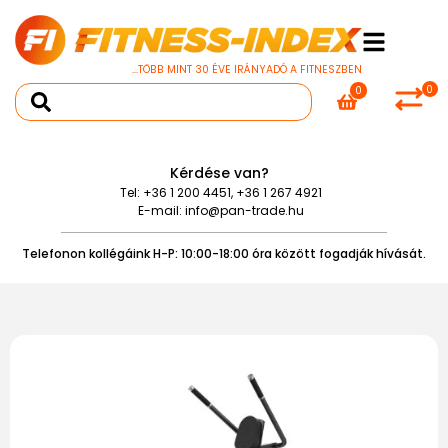
...TÖBB MINT 30 ÉVE IRÁNYADÓ A FITNESZBEN
0
0
Kérdése van?
Tel:
+36 1 200 4451
,
+36 1 267 4921
E-mail:
info@pan-trade.hu
Telefonon kollégáink H-P: 10:00-18:00 óra között fogadják hívását.