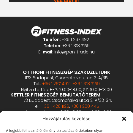
399 900
Ft
Telefon:
+36 1 267 4921
Telefon:
+36 1 318 7159
E-mail:
info@pan-trade.hu
OTTHONI FITNESZGÉP SZAKÜZLETÜNK
1173 Budapest, Csomafalva utca 2. A/35.
Tel.:
+36 1 267 4921
,
+36 1 318 7159
Nyitva tartás: H-P: 10:00-18:00, SZ: 10:00-13:00
KETTLER FITNESZGÉP BEMUTATÓTEREM
1173 Budapest, Csomafalva utca 2. A/33-34.
Tel.:
+36 1 426 1126
,
+36 1 200 4451
Nyitva tartás: H-P: 10:00-18:00, SZ: 10:00-13:00
PROFESSZIONÁLIS FITNESZGÉP BEMUTATÓTEREM
Hozzájárulás kezelése
2360 Gyál, Vállalkozó u. 12.
Tel.:
+36 1 900 0657
A legjobb felhasználói élmény biztosítása érdekében olyan