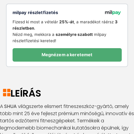
milpay részletfizetés
Fizesd ki most a vételár
25%-át
, a maradékot ráérsz
3
részletben
.
Nézd meg, mekkora a
személyre szabott
milpay
részletfizetési kereted!
Megnézem a keretemet
LEÍRÁS
A
SHUA
világszerte elismert fitneszeszköz-gyártó, amely
több mint 25 éve fejleszt prémium minőségű, innovatív és
tartós edzőtermi fitneszgépeket. Termékeik a
legmodernebb biomechanikai kutatásokra épülnek, így