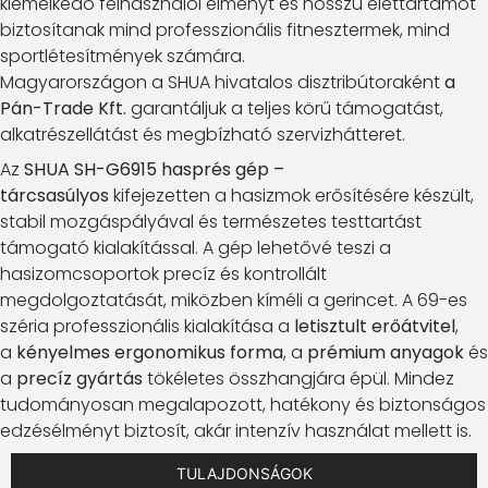
kiemelkedő felhasználói élményt és hosszú élettartamot
biztosítanak mind professzionális fitnesztermek, mind
sportlétesítmények számára.
Magyarországon a SHUA hivatalos disztribútoraként
a
Pán-Trade Kft.
garantáljuk a teljes körű támogatást,
alkatrészellátást és megbízható szervizhátteret.
Az
SHUA SH-G6915 hasprés gép –
tárcsasúlyos
kifejezetten a hasizmok erősítésére készült,
stabil mozgáspályával és természetes testtartást
támogató kialakítással. A gép lehetővé teszi a
hasizomcsoportok precíz és kontrollált
megdolgoztatását, miközben kíméli a gerincet. A 69-es
széria professzionális kialakítása a
letisztult erőátvitel
,
a
kényelmes ergonomikus forma
, a
prémium anyagok
és
a
precíz gyártás
tökéletes összhangjára épül. Mindez
tudományosan megalapozott, hatékony és biztonságos
edzésélményt biztosít, akár intenzív használat mellett is.
TULAJDONSÁGOK