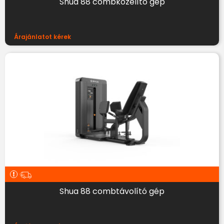
Shua 88 combközelítő gép
Árajánlatot kérek
Shua 88 combtávolító gép