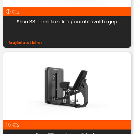
Shua 88 combközelítő / combtávolító gép
Árajánlatot kérek