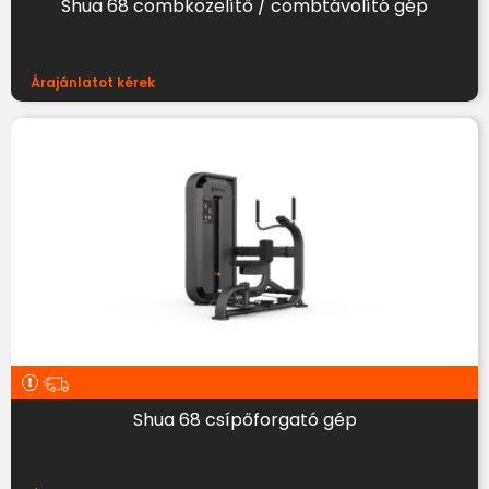
Shua 68 combközelítő / combtávolító gép
Árajánlatot kérek
Shua 68 csípőforgató gép