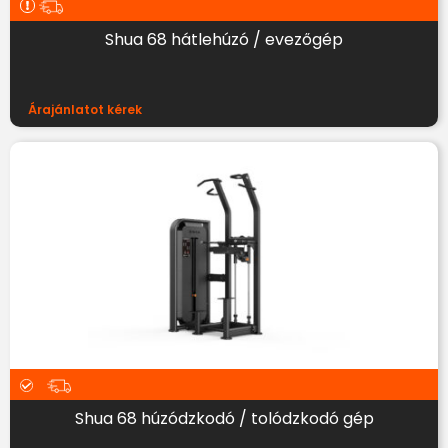
Shua 68 hátlehúzó / evezőgép
Árajánlatot kérek
Shua 68 húzódzkodó / tolódzkodó gép