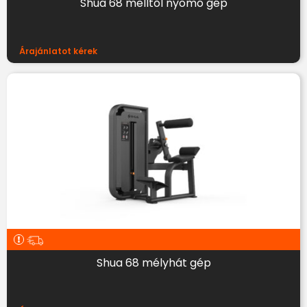
Shua 68 melltől nyomó gép
Árajánlatot kérek
Shua 68 mélyhát gép