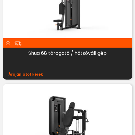
Shua 68 tárogató / hátsóváll gép
Árajánlatot kérek