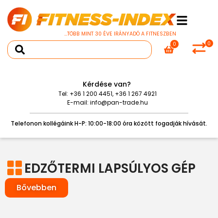
...TÖBB MINT 30 ÉVE IRÁNYADÓ A FITNESZBEN
0
0
Kérdése van?
Tel:
+36 1 200 4451
,
+36 1 267 4921
E-mail:
info@pan-trade.hu
Telefonon kollégáink H-P: 10:00-18:00 óra között fogadják hívását.
EDZŐTERMI LAPSÚLYOS GÉP
Bővebben