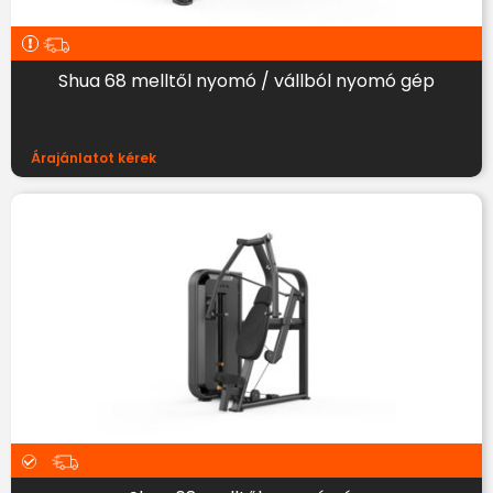
Shua 68 melltől nyomó / vállból nyomó gép
Árajánlatot kérek