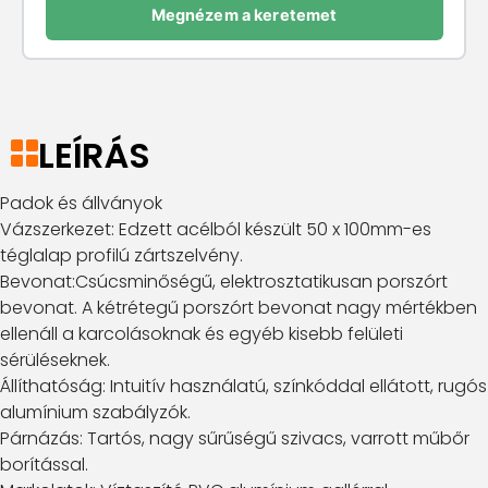
Megnézem a keretemet
LEÍRÁS
Padok és állványok
Vázszerkezet: Edzett acélból készült 50 x 100mm-es
téglalap profilú zártszelvény.
Bevonat:Csúcsminőségű, elektrosztatikusan porszórt
bevonat. A kétrétegű porszórt bevonat nagy mértékben
ellenáll a karcolásoknak és egyéb kisebb felületi
sérüléseknek.
Állíthatóság: Intuitív használatú, színkóddal ellátott, rugós
alumínium szabályzók.
Párnázás: Tartós, nagy sűrűségű szivacs, varrott műbőr
borítással.