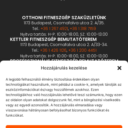
OTTHONI FITNESZGÉP SZAKÜZLETÜNK
1173 Budapest, Csomafalva utca 2. A/35.
Tel.:
+36 1 267 4921
,
+36 1 318 7159
Nyitva tartás: H-P: 10:00-18:00, SZ: 10:00-13:00
KETTLER FITNESZGÉP BEMUTATÓTEREM
1173 Budapest, Csomafalva utca 2. A/33-34.
Tel.:
+36 1 426 1126
,
+36 1 200 4451
Nyitva tartás: H-P: 10:00-18:00, SZ: 10:00-13:00
PROFESSZIONÁLIS FITNESZGÉP BEMUTATÓTEREM
2360 Gyál, Vállalkozó u. 12.
Hozzájárulás kezelése
Tel.:
+36 1 900 0657
Nyitva tartás: előzetes bejelentkezés alapján
A legjobb felhasználói élmény biztosítása érdekében olyan
technológiákat használunk, mint például a cookie-k, amelyek tárolják az
eszközinformációkat és/vagy hozzáférnek azokhoz. Ezen
ÁSZF
technológiákhoz való hozzájárulás lehetővé teszi számunkra, hogy ezen
Adatvédelmi tájékoztató
az oldalon olyan adatokat dolgozzunk fel, mint a böngészési viselkedés
vagy az egyedi azonosítók. A hozzájárulás elmaradása vagy
Fizetés és szállítás
visszavonása hátrányosan befolyásolhat bizonyos funkciókat és
Bankkártyás fizetés tájékoztató
funkciókat.
GY.I.K.