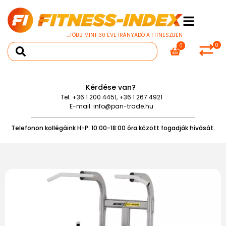
...TÖBB MINT 30 ÉVE IRÁNYADÓ A FITNESZBEN
0
0
Kérdése van?
Tel:
+36 1 200 4451
,
+36 1 267 4921
E-mail:
info@pan-trade.hu
Telefonon kollégáink H-P: 10:00-18:00 óra között fogadják hívását.