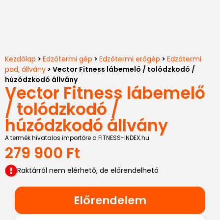
Kezdőlap
>
Edzőtermi gép
>
Edzőtermi erőgép
>
Edzőtermi
pad, állvány
> Vector Fitness lábemelő / tolódzkodó /
húzódzkodó állvány
Vector Fitness lábemelő
/ tolódzkodó /
húzódzkodó állvány
A termék hivatalos importőre a FITNESS-INDEX.hu
279 900
Ft
Raktárról nem elérhető, de előrendelhető
Előrendelem