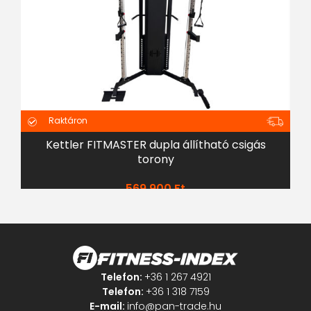
Raktáron
Kettler FITMASTER dupla állítható csigás
torony
569 900
Ft
Telefon:
+36 1 267 4921
Telefon:
+36 1 318 7159
E-mail:
info@pan-trade.hu