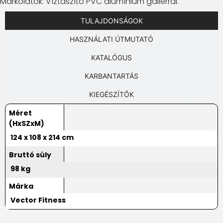
Markolatok: Víztaszító PVC alumínium gallérral.
TULAJDONSÁGOK
HASZNÁLATI ÚTMUTATÓ
KATALÓGUS
KARBANTARTÁS
KIEGÉSZÍTŐK
Méret
(HxSZxM)
124 x 108 x 214 cm
Bruttó súly
98 kg
Márka
Vector Fitness