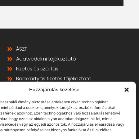
ÁSZF
Adatvédelmi tájékoztató
Fizetés és szálltás
Bankkártyás fizetés tájékoztató
GY.I.K.
Hozzájárulás kezelése
Elállás
elhasználói élmény biztosítása érdekében olyan technológiákat
 mint például a cookie-k, amelyek tárolják az eszközinformációkat
záférnek azokhoz. Ezen technológiákhoz való hozzájárulás lehetővé
nkra, hogy ezen az oldalon olyan adatokat dolgozzunk fel, mint a
viselkedés vagy az egyedi azonosítók. A hozzájárulás elmaradása vagy
a hátrányosan befolyásolhat bizonyos funkciókat és funkciókat.