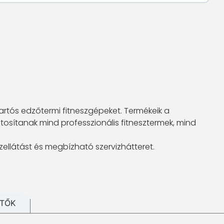
tartós edzőtermi fitneszgépeket. Termékeik a
osítanak mind professzionális fitnesztermek, mind
zellátást és megbízható szervizhátteret.
ÍTŐK