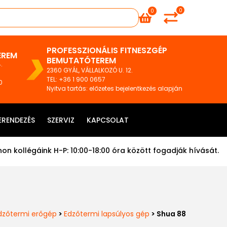
0
0
PROFESSZIONÁLIS FITNESZGÉP
EREM
BEMUTATÓTEREM
.
2360 GYÁL, VÁLLALKOZÓ U. 12.
TEL
:
+36 1 900 0657
0
Nyitva tartás: előzetes bejelentkezés alapján
ERENDEZÉS
SZERVIZ
KAPCSOLAT
on kollégáink H-P: 10:00-18:00 óra között fogadják hívását.
dzőtermi erőgép
>
Edzőtermi lapsúlyos gép
> Shua 88