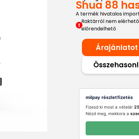
Shua 88 ha
A termék hivatalos impor
Raktárról nem elérhető
előrendelhető
Árajánlatot
Összehasonl
milpay részletfizetés
Fizesd ki most a vételár
25
Nézd meg, mekkora a
sze