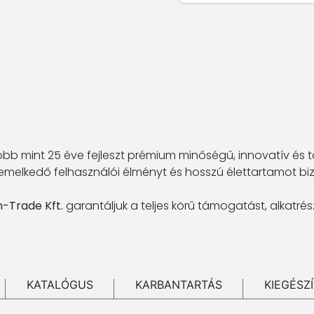
több mint 25 éve fejleszt prémium minőségű, innovatív és 
melkedő felhasználói élményt és hosszú élettartamot bizt
n-Trade Kft.
garantáljuk a teljes körű támogatást, alkatrés
KATALÓGUS
KARBANTARTÁS
KIEGÉSZ