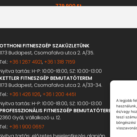
779 900
Ft
OTTHONI FITNESZGÉP SZAKÜZLETÜNK
1173 Budapest, Csomafalva utca 2. A/35.
Tel.:
+36 1 267 4921
,
+36 1 318 7159
Nyitva tartás: H-P: 10:00-18:00, SZ: 10:00-13:00
KETTLER FITNESZGÉP BEMUTATÓTEREM
1173 Budapest, Csomafalva utca 2. A/33-34.
Tel.:
+36 1 426 1126
,
+36 1 200 4451
A legjobb f
Nyitva tartás: H-P: 10:00-18:00, SZ: 10:00-13:00
használunk,
PROFESSZIONÁLIS FITNESZGÉP BEMUTATÓTEREM
és/vagy hoz
2360 Gyál, Vállalkozó u. 12.
teszi számu
böngészési 
Tel.:
+36 1 900 0657
visszavonás
Nyitva tartás: előzetes bejelentkezés alapján