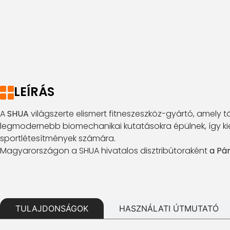
LEÍRÁS
A
SHUA
világszerte elismert fitneszeszköz-gyártó, amely 
legmodernebb biomechanikai kutatásokra épülnek, így kie
sportlétesítmények számára.
Magyarországon a SHUA hivatalos disztribútoraként
a Pá
TULAJDONSÁGOK
HASZNÁLATI ÚTMUTATÓ