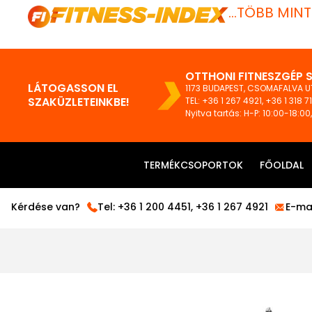
...TÖBB MIN
OTTHONI FITNESZGÉP 
LÁTOGASSON EL
1173 BUDAPEST, CSOMAFALVA UT
SZAKÜZLETEINKBE!
TEL:
+36 1 267 4921
,
+36 1 318 7
Nyitva tartás: H-P: 10:00-18:00
TERMÉKCSOPORTOK
FŐOLDAL
Kérdése van?
Tel:
+36 1 200 4451
,
+36 1 267 4921
E-mai