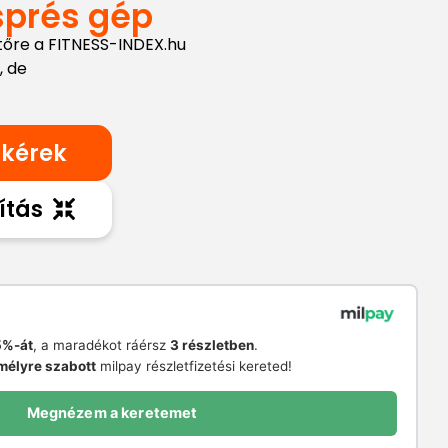
sprés gép
tőre a FITNESS-INDEX.hu
, de
 kérek
ítás
%-át
, a maradékot ráérsz
3 részletben
.
mélyre szabott
milpay részletfizetési kereted!
Megnézem a keretemet