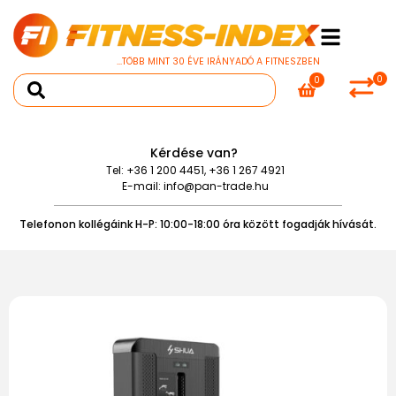
...TÖBB MINT 30 ÉVE IRÁNYADÓ A FITNESZBEN
0
0
Kérdése van?
Tel:
+36 1 200 4451
,
+36 1 267 4921
E-mail:
info@pan-trade.hu
Telefonon kollégáink H-P: 10:00-18:00 óra között fogadják hívását.