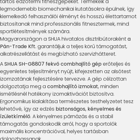
tartós edzőtermi fitneszgépeket. Termékeik a
legmodernebb biomechanikai kutatásokra épülnek, így
kiemelkedő felhasználói élményt és hosszú élettartamot
biztosítanak mind professzionális fitnesztermek, mind
sportlétesítmények számára.
Magyarországon a SHUA hivatalos disztribútoraként
a
Pán-Trade Kft.
garantáljuk a teljes körű támogatást,
alkatrészellátást és megbízható szervizhátteret.
A
SHUA SH-G8807 fekvő combhajlító gép
erőteljes és
egyenletes teljesítményt nyújt, kifejezetten az alsótest
izomzatának fejlesztésére tervezve. A gép célzottan
dolgoztatja meg a
combhajlító izmokat
, minden
ismétlésnél hatékony izomaktivációt biztosítva.
Ergonomikus kialakítása természetes testhelyzetet tesz
lehetővé, így az edzés
biztonságos, kényelmes és
ízületkímélő
. A kényelmes párnázás és a stabil
támogatás gondoskodik arról, hogy a sportolók
maximális koncentrációval, helyes tartásban
dolgozhassanak.