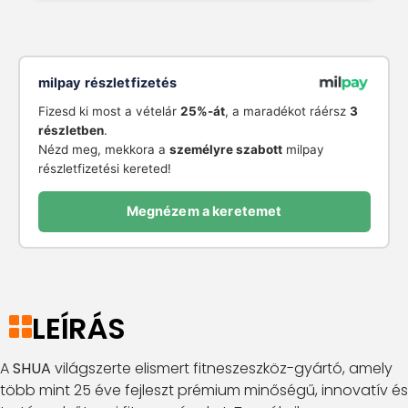
milpay részletfizetés
Fizesd ki most a vételár
25%-át
, a maradékot ráérsz
3
részletben
.
Nézd meg, mekkora a
személyre szabott
milpay
részletfizetési kereted!
Megnézem a keretemet
LEÍRÁS
A
SHUA
világszerte elismert fitneszeszköz-gyártó, amely
több mint 25 éve fejleszt prémium minőségű, innovatív és