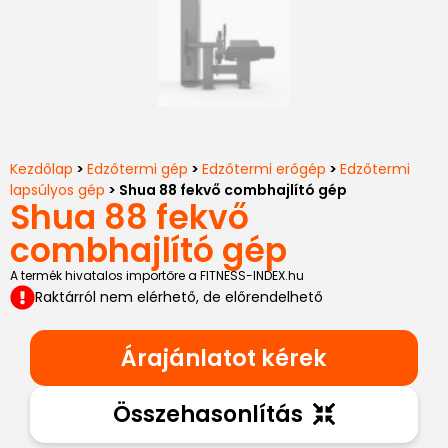
Kezdőlap
>
Edzőtermi gép
>
Edzőtermi erőgép
>
Edzőtermi
lapsúlyos gép
> Shua 88 fekvő combhajlító gép
Shua 88 fekvő
combhajlító gép
A termék hivatalos importőre a FITNESS-INDEX.hu
Raktárról nem elérhető, de előrendelhető
Árajánlatot kérek
Összehasonlítás