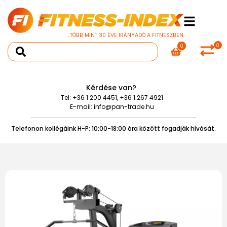
...TÖBB MINT 30 ÉVE IRÁNYADÓ A FITNESZBEN
0
0
Kérdése van?
Tel:
+36 1 200 4451
,
+36 1 267 4921
E-mail:
info@pan-trade.hu
Telefonon kollégáink H-P: 10:00-18:00 óra között fogadják hívását.