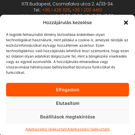
1173 Budapest, Csomafalva utca 2. A/33-34.
Tel.:
+36 1 426 1126
,
+36 1 200 4451
Nyitva tartás: H-P: 10:00-18:00, SZ: 10:00-13:00
PROFESSZIONÁLIS FITNESZGÉP BEMUTATÓTEREM
Hozzájárulás kezelése
2360 Gyál, Vállalkozó u. 12.
Tel.:
+36 1 900 0657
A legjobb felhasználói élmény biztosítása érdekében olyan
Nyitva tartás: előzetes bejelentkezés alapján
technológiákat használunk, mint például a cookie-k, amelyek tárolják az
eszközinformációkat és/vagy hozzáférnek azokhoz. Ezen
technológiákhoz való hozzájárulás lehetővé teszi számunkra, hogy ezen
ÁSZF
az oldalon olyan adatokat dolgozzunk fel, mint a böngészési viselkedés
Adatvédelmi tájékoztató
vagy az egyedi azonosítók. A hozzájárulás elmaradása vagy
visszavonása hátrányosan befolyásolhat bizonyos funkciókat és
Fizetés és szállítás
funkciókat.
Bankkártyás fizetés tájékoztató
GY.I.K.
Elfogadom
Elállás
Elutasítom
Beállítások megtekintése
Adatkezelési tájékoztató
Adatkezelési tájékoztató
© 2013.-2026. Pán-Trade Kft. Minden jog fenntartva.