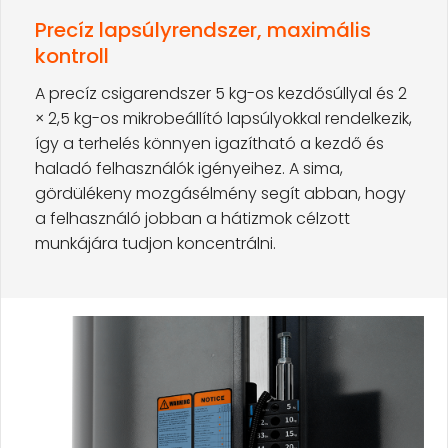
Precíz lapsúlyrendszer, maximális
kontroll
A precíz csigarendszer 5 kg-os kezdősúllyal és 2
× 2,5 kg-os mikrobeállító lapsúlyokkal rendelkezik,
így a terhelés könnyen igazítható a kezdő és
haladó felhasználók igényeihez. A sima,
gördülékeny mozgásélmény segít abban, hogy
a felhasználó jobban a hátizmok célzott
munkájára tudjon koncentrálni.