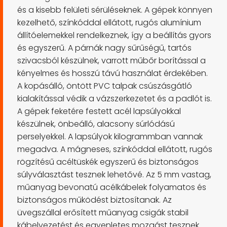
és a kisebb felületi sérüléseknek. A gépek könnyen
kezelhető, színkóddal ellátott, rugós alumínium
állítóelemekkel rendelkeznek, így a beállítás gyors
és egyszerű. A párnák nagy sűrűségű, tartós
szivacsból készülnek, varrott műbőr borítással a
kényelmes és hosszú távú használat érdekében.
A kopásálló, öntött PVC talpak csúszásgátló
kialakítással védik a vázszerkezetet és a padlót is.
A gépek feketére festett acél lapsúlyokkal
készülnek, önbeálló, alacsony súrlódású
perselyekkel. A lapsúlyok kilogrammban vannak
megadva. A mágneses, színkóddal ellátott, rugós
rögzítésű acéltüskék egyszerű és biztonságos
súlyválasztást tesznek lehetővé. Az 5 mm vastag,
műanyag bevonatú acélkábelek folyamatos és
biztonságos működést biztosítanak. Az
üvegszállal erősített műanyag csigák stabil
kábelvezetést és egyenletes mozgást tesznek