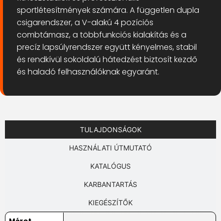
sportlétesítmények számára. A független dupla
csigarendszer, a V-alakú 4 pozíciós
combtámasz, a többfunkciós kialakítás és a
precíz lapsúlyrendszer együtt kényelmes, stabil
és rendkívül sokoldalú hátedzést biztosít kezdő
és haladó felhasználóknak egyaránt.
TULAJDONSÁGOK
HASZNÁLATI ÚTMUTATÓ
KATALÓGUS
KARBANTARTÁS
KIEGÉSZÍTŐK
Méret