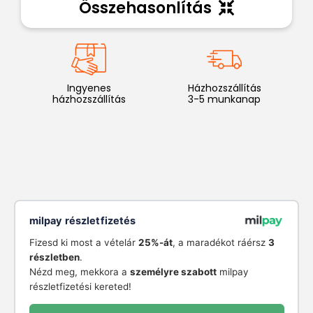
Összehasonlítás
Ingyenes
Házhozszállítás
házhozszállítás
3-5 munkanap
milpay részletfizetés
Fizesd ki most a vételár
25%-át
, a maradékot ráérsz
3
részletben
.
Nézd meg, mekkora a
személyre szabott
milpay
részletfizetési kereted!