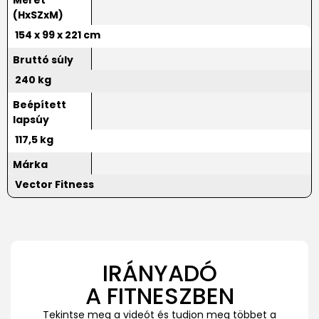
(HxSZxM)
154 x 99 x 221 cm
Bruttó súly
240 kg
Beépített
lapsúy
117,5 kg
Márka
Vector Fitness
IRÁNYADÓ
A FITNESZBEN
Tekintse meg a videót és tudjon meg többet a