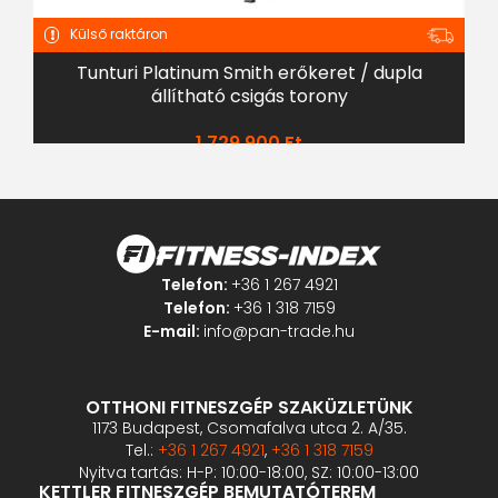
Külső raktáron
Tunturi Platinum Smith erőkeret / dupla
állítható csigás torony
1 729 900
Ft
Telefon:
+36 1 267 4921
Telefon:
+36 1 318 7159
E-mail:
info@pan-trade.hu
OTTHONI FITNESZGÉP SZAKÜZLETÜNK
1173 Budapest, Csomafalva utca 2. A/35.
Tel.:
+36 1 267 4921
,
+36 1 318 7159
Nyitva tartás: H-P: 10:00-18:00, SZ: 10:00-13:00
KETTLER FITNESZGÉP BEMUTATÓTEREM