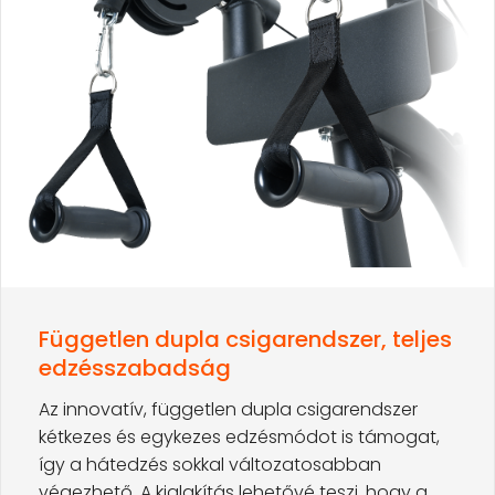
Független dupla csigarendszer, teljes
edzésszabadság
Az innovatív, független dupla csigarendszer
kétkezes és egykezes edzésmódot is támogat,
így a hátedzés sokkal változatosabban
végezhető. A kialakítás lehetővé teszi, hogy a