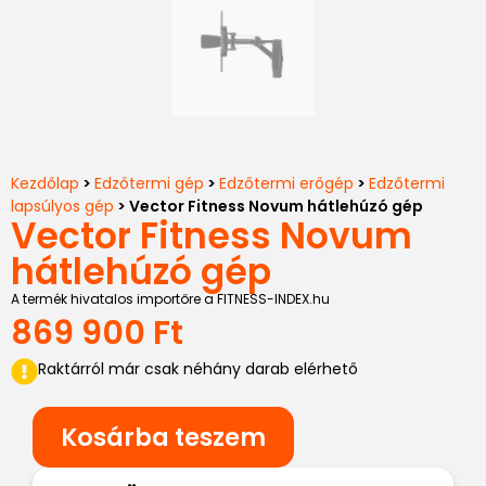
Kezdőlap
>
Edzőtermi gép
>
Edzőtermi erőgép
>
Edzőtermi
lapsúlyos gép
> Vector Fitness Novum hátlehúzó gép
Vector Fitness Novum
hátlehúzó gép
A termék hivatalos importőre a FITNESS-INDEX.hu
869 900
Ft
Raktárról már csak néhány darab elérhető
Kosárba teszem