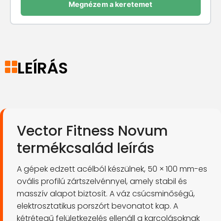
Megnézem a keretemet
LEÍRÁS
Vector Fitness Novum
termékcsalád leírás
A gépek edzett acélból készülnek, 50 × 100 mm-es
ovális profilú zártszelvénnyel, amely stabil és
masszív alapot biztosít. A váz csúcsminőségű,
elektrosztatikus porszórt bevonatot kap. A
kétrétegű felületkezelés ellenáll a karcolásoknak