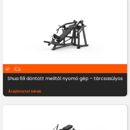
Shua 69 döntött melltől nyomó gép – tárcsasúlyos
Árajánlatot kérek