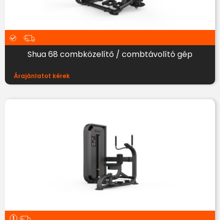
Shua 68 combközelítő / combtávolító gép
Árajánlatot kérek