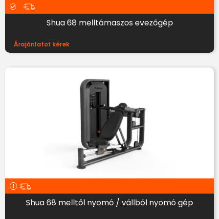
Shua 68 melltámaszos evezőgép
Árajánlatot kérek
Shua 68 melltől nyomó / vállból nyomó gép