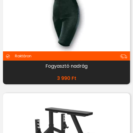
Raktáron
Fogyasztó nadrág
3 990
Ft