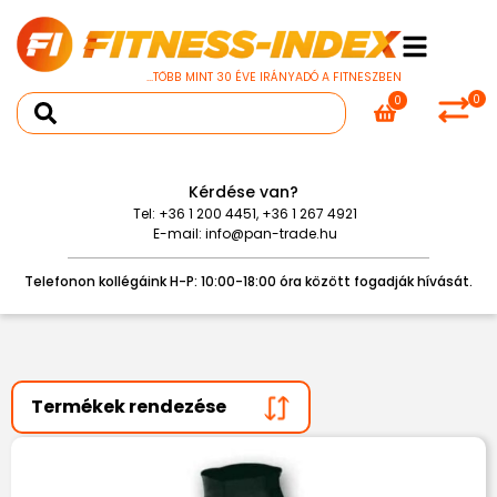
...TÖBB MINT 30 ÉVE IRÁNYADÓ A FITNESZBEN
0
0
Kérdése van?
Tel:
+36 1 200 4451
,
+36 1 267 4921
E-mail:
info@pan-trade.hu
Telefonon kollégáink H-P: 10:00-18:00 óra között fogadják hívását.