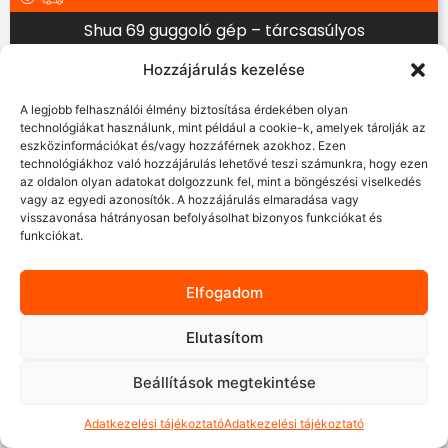
Shua 69 guggoló gép – tárcsasúlyos
Hozzájárulás kezelése
Árajánlatot kérek
A legjobb felhasználói élmény biztosítása érdekében olyan
technológiákat használunk, mint például a cookie-k, amelyek tárolják az
eszközinformációkat és/vagy hozzáférnek azokhoz. Ezen
technológiákhoz való hozzájárulás lehetővé teszi számunkra, hogy ezen
az oldalon olyan adatokat dolgozzunk fel, mint a böngészési viselkedés
vagy az egyedi azonosítók. A hozzájárulás elmaradása vagy
visszavonása hátrányosan befolyásolhat bizonyos funkciókat és
funkciókat.
Elfogadom
Elutasítom
Beállítások megtekintése
Shua 69 Hack guggoló gép – tárcsasúlyos
Adatkezelési tájékoztató
Adatkezelési tájékoztató
Árajánlatot kérek