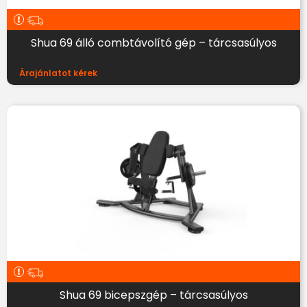
Shua 69 álló combtávolító gép – tárcsasúlyos
Árajánlatot kérek
Shua 69 bicepszgép – tárcsasúlyos