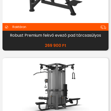
Raktáron
Robust Premium fekvő evező pad tárcsasúlyos
269 900
Ft