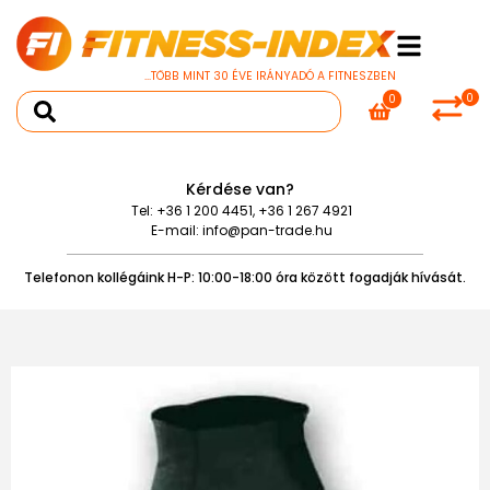
...TÖBB MINT 30 ÉVE IRÁNYADÓ A FITNESZBEN
0
0
Kérdése van?
Tel:
+36 1 200 4451
,
+36 1 267 4921
E-mail:
info@pan-trade.hu
Telefonon kollégáink H-P: 10:00-18:00 óra között fogadják hívását.