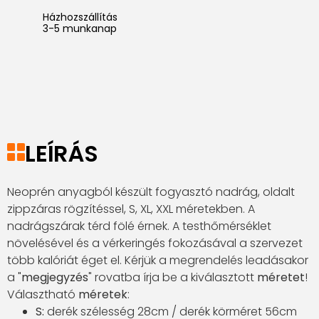
Házhozszállítás
3-5 munkanap
LEÍRÁS
Neoprén anyagból készült fogyasztó nadrág, oldalt
zippzáras rögzítéssel, S, XL, XXL méretekben. A
nadrágszárak térd fölé érnek. A testhőmérséklet
növelésével és a vérkeringés fokozásával a szervezet
több kalóriát éget el. Kérjük a megrendelés leadásakor
a "
megjegyzés
" rovatba írja be a kiválasztott
méretet
!
Választható
méretek
:
S:
derék szélesség 28cm / derék körméret 56cm