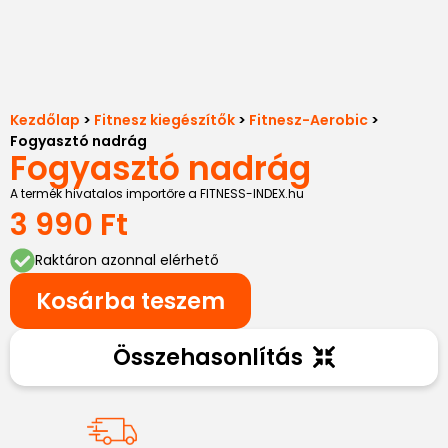
Kezdőlap
>
Fitnesz kiegészítők
>
Fitnesz-Aerobic
>
Fogyasztó nadrág
Fogyasztó nadrág
A termék hivatalos importőre a FITNESS-INDEX.hu
3 990
Ft
Raktáron azonnal elérhető
Kosárba teszem
Összehasonlítás