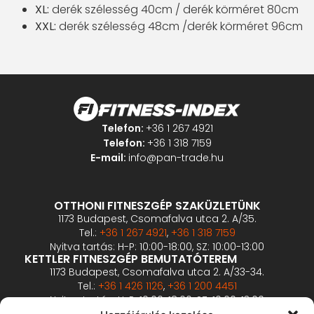
XL:
derék szélesség 40cm / derék körméret 80cm
XXL:
derék szélesség 48cm /derék körméret 96cm
Telefon:
+36 1 267 4921
Telefon:
+36 1 318 7159
E-mail:
info@pan-trade.hu
OTTHONI FITNESZGÉP SZAKÜZLETÜNK
1173 Budapest, Csomafalva utca 2. A/35.
Tel.:
+36 1 267 4921
,
+36 1 318 7159
Nyitva tartás: H-P: 10:00-18:00, SZ: 10:00-13:00
KETTLER FITNESZGÉP BEMUTATÓTEREM
1173 Budapest, Csomafalva utca 2. A/33-34.
Tel.:
+36 1 426 1126
,
+36 1 200 4451
Nyitva tartás: H-P: 10:00-18:00, SZ: 10:00-13:00
PROFESSZIONÁLIS FITNESZGÉP BEMUTATÓTEREM