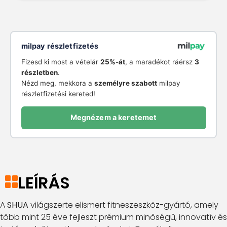
milpay részletfizetés
Fizesd ki most a vételár
25%-át
, a maradékot ráérsz
3
részletben
.
Nézd meg, mekkora a
személyre szabott
milpay
részletfizetési kereted!
Megnézem a keretemet
LEÍRÁS
A
SHUA
világszerte elismert fitneszeszköz-gyártó, amely
több mint 25 éve fejleszt prémium minőségű, innovatív és