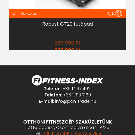
Raktáron
Robust GT20 futópad
269 900
Ft
239 900
Ft
Telefon:
+36 1 267 4921
Telefon:
+36 1 318 7159
E-mail:
info@pan-trade.hu
OTTHONI FITNESZGÉP SZAKÜZLETÜNK
1173 Budapest, Csomafalva utca 2. A/35.
Tel.:
+36 1 267 4921
,
+36 1 318 7159