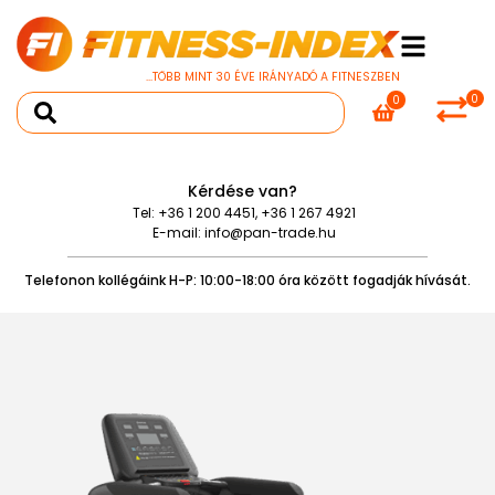
...TÖBB MINT 30 ÉVE IRÁNYADÓ A FITNESZBEN
0
0
Kérdése van?
Tel:
+36 1 200 4451
,
+36 1 267 4921
E-mail:
info@pan-trade.hu
Telefonon kollégáink H-P: 10:00-18:00 óra között fogadják hívását.