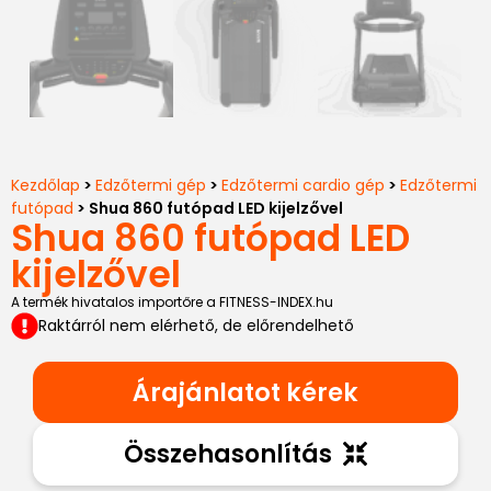
Kezdőlap
>
Edzőtermi gép
>
Edzőtermi cardio gép
>
Edzőtermi
futópad
> Shua 860 futópad LED kijelzővel
Shua 860 futópad LED
kijelzővel
A termék hivatalos importőre a FITNESS-INDEX.hu
Raktárról nem elérhető, de előrendelhető
Árajánlatot kérek
Összehasonlítás