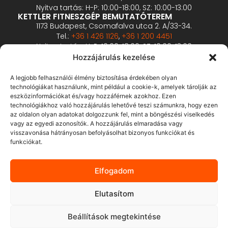
Nyitva tartás: H-P: 10:00-18:00, SZ: 10:00-13:00
KETTLER FITNESZGÉP BEMUTATÓTEREM
1173 Budapest, Csomafalva utca 2. A/33-34.
Tel.:
+36 1 426 1126
,
+36 1 200 4451
Nyitva tartás: H-P: 10:00-18:00, SZ: 10:00-13:00
PROFESSZIONÁLIS FITNESZGÉP BEMUTATÓTEREM
Hozzájárulás kezelése
2360 Gyál, Vállalkozó u. 12.
Tel.:
+36 1 900 0657
A legjobb felhasználói élmény biztosítása érdekében olyan
Nyitva tartás: előzetes bejelentkezés alapján
technológiákat használunk, mint például a cookie-k, amelyek tárolják az
eszközinformációkat és/vagy hozzáférnek azokhoz. Ezen
technológiákhoz való hozzájárulás lehetővé teszi számunkra, hogy ezen
ÁSZF
az oldalon olyan adatokat dolgozzunk fel, mint a böngészési viselkedés
Adatvédelmi tájékoztató
vagy az egyedi azonosítók. A hozzájárulás elmaradása vagy
visszavonása hátrányosan befolyásolhat bizonyos funkciókat és
Fizetés és szállítás
funkciókat.
Bankkártyás fizetés tájékoztató
GY.I.K.
Elfogadom
Elállás
Elutasítom
Beállítások megtekintése