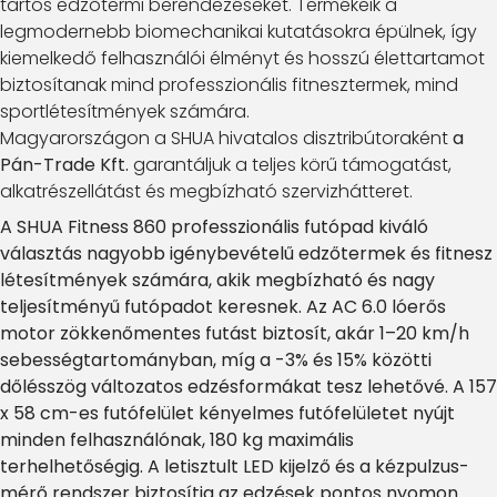
tartós edzőtermi berendezéseket. Termékeik a
legmodernebb biomechanikai kutatásokra épülnek, így
kiemelkedő felhasználói élményt és hosszú élettartamot
biztosítanak mind professzionális fitnesztermek, mind
sportlétesítmények számára.
Magyarországon a SHUA hivatalos disztribútoraként
a
Pán-Trade Kft.
garantáljuk a teljes körű támogatást,
alkatrészellátást és megbízható szervizhátteret.
A SHUA Fitness 860 professzionális futópad kiváló
választás nagyobb igénybevételű edzőtermek és fitnesz
létesítmények számára, akik megbízható és nagy
teljesítményű futópadot keresnek. Az AC 6.0 lóerős
motor zökkenőmentes futást biztosít, akár 1–20 km/h
sebességtartományban, míg a -3% és 15% közötti
dőlésszög változatos edzésformákat tesz lehetővé. A 157
x 58 cm-es futófelület kényelmes futófelületet nyújt
minden felhasználónak, 180 kg maximális
terhelhetőségig. A letisztult LED kijelző és a kézpulzus-
mérő rendszer biztosítja az edzések pontos nyomon