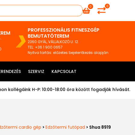
0
0
PROFESSZIONÁLIS FITNESZGÉP
EREM
BEMUTATÓTEREM
.
2360 GYÁL, VÁLLALKOZÓ U. 12.
TEL
:
+36 1 900 0657
0
Nyitva tartás: előzetes bejelentkezés alapján
ERENDEZÉS
SZERVIZ
KAPCSOLAT
on kollégáink H-P: 10:00-18:00 óra között fogadják hívását.
dzőtermi cardio gép
>
Edzőtermi futópad
> Shua 8919