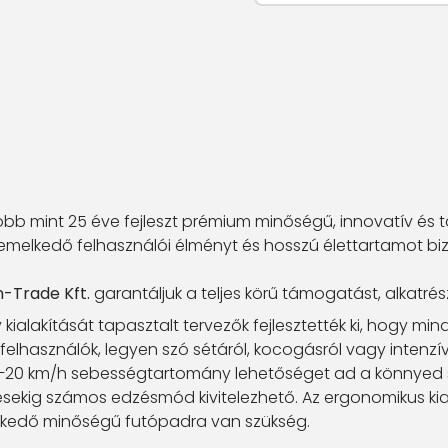
több mint 25 éve fejleszt prémium minőségű, innovatív és
melkedő felhasználói élményt és hosszú élettartamot bizt
n-Trade Kft.
garantáljuk a teljes körű támogatást, alkatrés
kialakítását tapasztalt tervezők fejlesztették ki, hogy mi
elhasználók, legyen szó sétáról, kocogásról vagy intenzív
0 km/h sebességtartomány lehetőséget ad a könnyed sétár
ésekig számos edzésmód kivitelezhető. Az ergonomikus kial
elkedő minőségű futópadra van szükség.