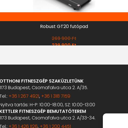
Robust GT20 futópad
269 900
Ft
239 900
Ft
OTTHONI FITNESZGÉP SZAKÜZLETÜNK
1173 Budapest, Csomafalva utca 2. A/35.
Tel.:
+36 1 267 4921
,
+36 1 318 7159
Nyitva tartás: H-P: 10:00-18:00, SZ: 10:00-13:00
KETTLER FITNESZGÉP BEMUTATÓTEREM
1173 Budapest, Csomafalva utca 2. A/33-34.
Tel.:
+36 1 426 1126
,
+36 1 200 4451