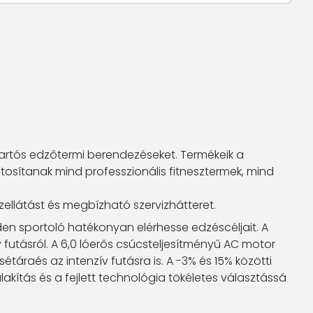
 tartós edzőtermi berendezéseket. Termékeik a
osítanak mind professzionális fitnesztermek, mind
zellátást és megbízható szervizhátteret.
nden sportoló hatékonyan elérhesse edzéscéljait. A
 futásról. A 6,0 lóerős csúcsteljesítményű AC motor
aés az intenzív futásra is. A -3% és 15% közötti
akítás és a fejlett technológia tökéletes választássá