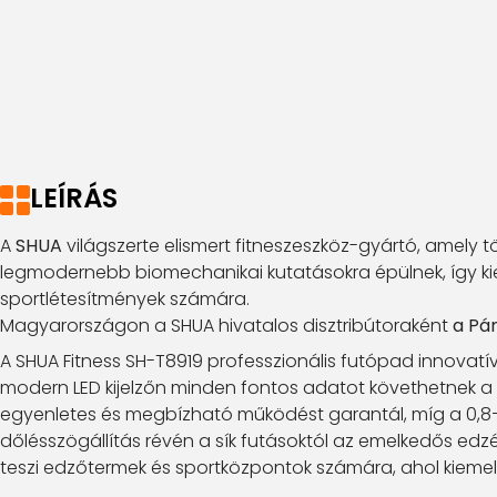
LEÍRÁS
A
SHUA
világszerte elismert fitneszeszköz-gyártó, amely 
legmodernebb biomechanikai kutatásokra épülnek, így kie
sportlétesítmények számára.
Magyarországon a SHUA hivatalos disztribútoraként
a Pá
A SHUA Fitness SH-T8919 professzionális futópad innovatív 
modern LED kijelzőn minden fontos adatot követhetnek a f
egyenletes és megbízható működést garantál, míg a 0,8–2
dőlésszögállítás révén a sík futásoktól az emelkedős edz
teszi edzőtermek és sportközpontok számára, ahol kiem