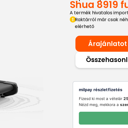
Shua 8919 fu
A termék hivatalos impor
Raktárról már csak né
elérhető
Árajánlatot
Összehasonl
milpay részletfizetés
Fizesd ki most a vételár
25
Nézd meg, mekkora a
sze