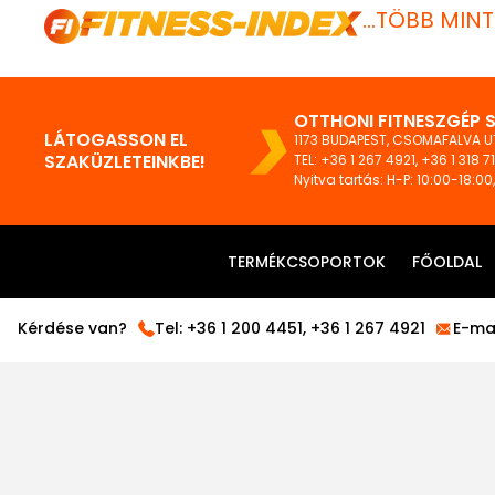
...TÖBB MIN
OTTHONI FITNESZGÉP 
LÁTOGASSON EL
1173 BUDAPEST, CSOMAFALVA UT
SZAKÜZLETEINKBE!
TEL:
+36 1 267 4921
,
+36 1 318 7
Nyitva tartás: H-P: 10:00-18:00
TERMÉKCSOPORTOK
FŐOLDAL
Kérdése van?
Tel:
+36 1 200 4451
,
+36 1 267 4921
E-mai