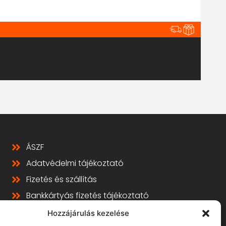
Ra
ÁSZF
Adatvédelmi tájékoztató
Fizetés és szállítás
Bankkártyás fizetés tájékoztató
GY.I.K.
Hozzájárulás kezelése