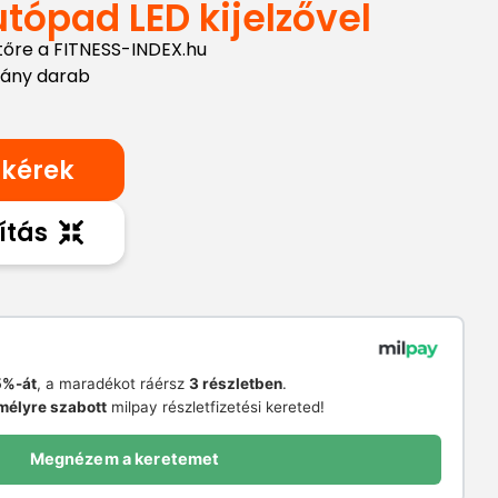
tópad LED kijelzővel
tőre a FITNESS-INDEX.hu
hány darab
 kérek
ítás
%-át
, a maradékot ráérsz
3 részletben
.
mélyre szabott
milpay részletfizetési kereted!
Megnézem a keretemet