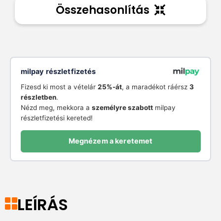
Összehasonlítás
milpay részletfizetés
Fizesd ki most a vételár
25%-át
, a maradékot ráérsz
3
részletben
.
Nézd meg, mekkora a
személyre szabott
milpay
részletfizetési kereted!
Megnézem a keretemet
LEÍRÁS