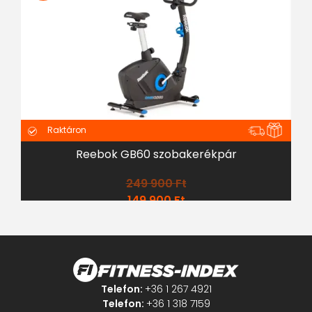
Raktáron
Reebok GB60 szobakerékpár
249 900
Ft
149 900
Ft
Telefon:
+36 1 267 4921
Telefon:
+36 1 318 7159