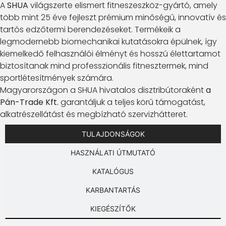
A
SHUA
világszerte elismert fitneszeszköz-gyártó, amely
több mint 25 éve fejleszt prémium minőségű, innovatív és
tartós edzőtermi berendezéseket. Termékeik a
legmodernebb biomechanikai kutatásokra épülnek, így
kiemelkedő felhasználói élményt és hosszú élettartamot
biztosítanak mind professzionális fitnesztermek, mind
sportlétesítmények számára.
Magyarországon a SHUA hivatalos disztribútoraként
a
Pán-Trade Kft.
garantáljuk a teljes körű támogatást,
alkatrészellátást és megbízható szervizhátteret.
TULAJDONSÁGOK
HASZNÁLATI ÚTMUTATÓ
KATALÓGUS
KARBANTARTÁS
KIEGÉSZÍTŐK