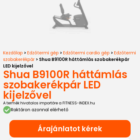
Kezdőlap
>
Edzőtermi gép
>
Edzőtermi cardio gép
>
Edzőtermi
szobakerékpár
> Shua B9100R háttámlás szobakerékpár
LED kijelzővel
Shua B9100R háttámlás
szobakerékpár LED
kijelzővel
A termék hivatalos importőre a FITNESS-INDEX.hu
Raktáron azonnal elérhető
Árajánlatot kérek