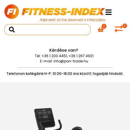
...TÖBB MINT 30 ÉVE IRÁNYADÓ A FITNESZBEN
0
0
Kérdése van?
Tel:
+36 1 200 4451
,
+36 1 267 4921
E-mail:
info@pan-trade.hu
Telefonon kollégáink H-P: 10:00-18:00 óra között fogadják hívását.