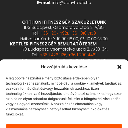
E-mail:
info@pan-trade.hu
OTTHONI FITNESZGÉP SZAKÜZLETÜNK
1173 Budapest, Csomafalva utca 2. A/35.
Tel.:
+36 1 267 4921
,
+36 1 318 7159
Nyitva tartás: H-P: 10:00-18:00, SZ: 10:00-13:00
KETTLER FITNESZGÉP BEMUTATÓTEREM
1173 Budapest, Csomafalva utca 2. A/33-34.
Tel.:
+36 1 426 1126
,
+36 1 200 4451
Nyitva tartás: H-P: 10:00-18:00, SZ: 10:00-13:00
PROFESSZIONÁLIS FITNESZGÉP BEMUTATÓTEREM
Hozzájárulás kezelése
2360 Gyál, Vállalkozó u. 12.
Tel.:
+36 1 900 0657
A legjobb felhasználói élmény biztosítása érdekében olyan
Nyitva tartás: előzetes bejelentkezés alapján
technológiákat használunk, mint például a cookie-k, amelyek tárolják az
eszközinformációkat és/vagy hozzáférnek azokhoz. Ezen
technológiákhoz való hozzájárulás lehetővé teszi számunkra, hogy ezen
ÁSZF
az oldalon olyan adatokat dolgozzunk fel, mint a böngészési viselkedés
Adatvédelmi tájékoztató
vagy az egyedi azonosítók. A hozzájárulás elmaradása vagy
visszavonása hátrányosan befolyásolhat bizonyos funkciókat és
Fizetés és szállítás
funkciókat.
Bankkártyás fizetés tájékoztató
GY.I.K.