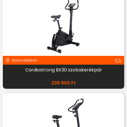
Külső raktáron
Cardiostrong BX30 szobakerékpár
239 900
Ft