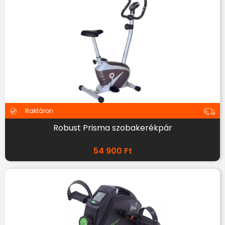
Raktáron
Robust Prisma szobakerékpár
54 900
Ft