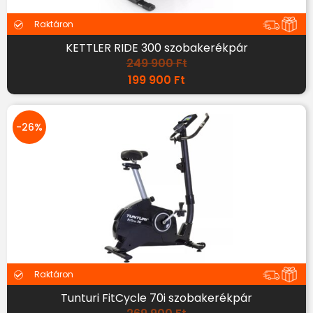
Raktáron
KETTLER RIDE 300 szobakerékpár
249 900
Ft
199 900
Ft
-26%
Raktáron
Tunturi FitCycle 70i szobakerékpár