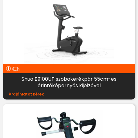
Shua B9100UT szobakerékpár 55cm-es
érintőképernyős kijelzővel
Árajánlatot kérek