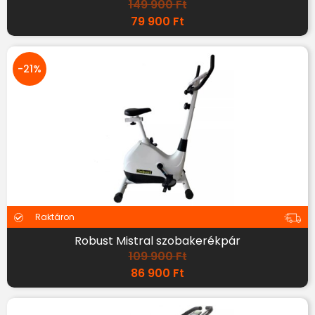
149 900
Ft
79 900
Ft
-21%
Raktáron
Robust Mistral szobakerékpár
109 900
Ft
86 900
Ft