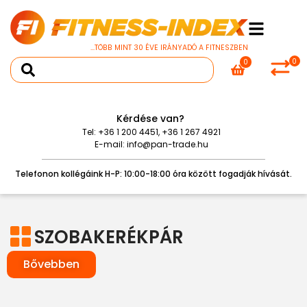
...TÖBB MINT 30 ÉVE IRÁNYADÓ A FITNESZBEN
0
0
Kérdése van?
Tel:
+36 1 200 4451
,
+36 1 267 4921
E-mail:
info@pan-trade.hu
Telefonon kollégáink H-P: 10:00-18:00 óra között fogadják hívását.
SZOBAKERÉKPÁR
Bővebben