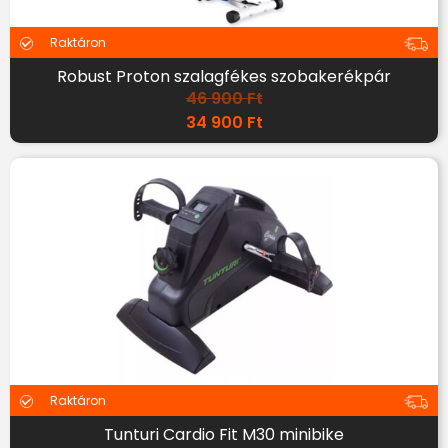
Raktáron
Robust Proton szalagfékes szobakerékpár
46 900
Ft
34 900
Ft
Raktáron
Tunturi Cardio Fit M30 minibike