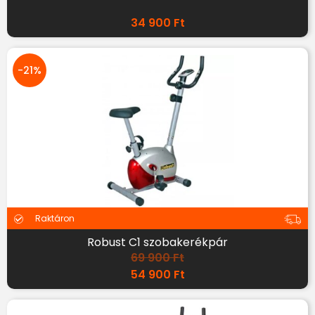
34 900
Ft
-21%
Raktáron
Robust C1 szobakerékpár
69 900
Ft
54 900
Ft