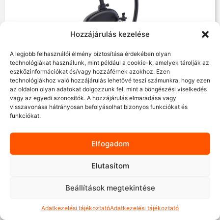
Hozzájárulás kezelése
A legjobb felhasználói élmény biztosítása érdekében olyan
Raktáron
technológiákat használunk, mint például a cookie-k, amelyek tárolják az
eszközinformációkat és/vagy hozzáférnek azokhoz. Ezen
Tunturi Signature F20 szobakerékpár
technológiákhoz való hozzájárulás lehetővé teszi számunkra, hogy ezen
az oldalon olyan adatokat dolgozzunk fel, mint a böngészési viselkedés
239 900
Ft
vagy az egyedi azonosítók. A hozzájárulás elmaradása vagy
visszavonása hátrányosan befolyásolhat bizonyos funkciókat és
funkciókat.
-13%
Elfogadom
Elutasítom
Beállítások megtekintése
Adatkezelési tájékoztató
Adatkezelési tájékoztató