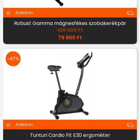
Raktáron
Robust Gamma mágnesfékes szobakerékpár
109 900
Ft
79 900
Ft
-47%
Raktáron
Tunturi Cardio Fit E30 ergométer