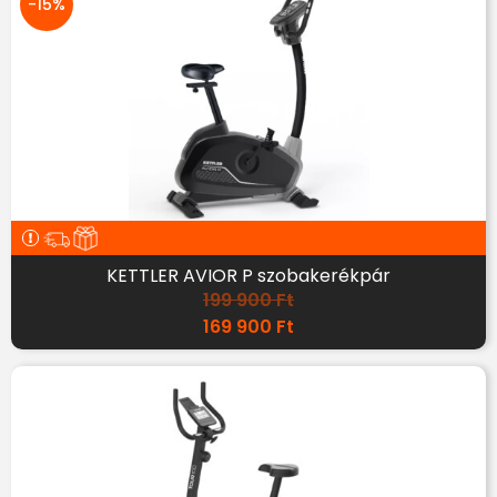
-15%
KETTLER AVIOR P szobakerékpár
199 900
Ft
169 900
Ft