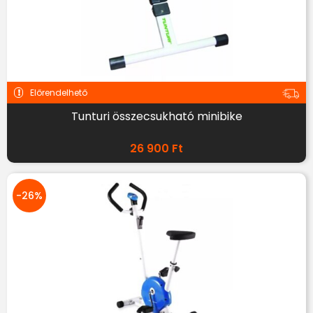
Előrendelhető
Tunturi összecsukható minibike
26 900
Ft
-26%