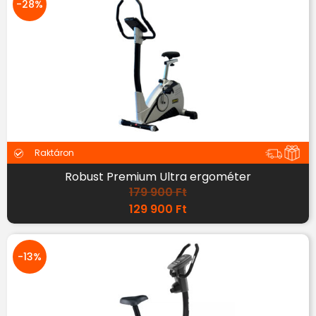
-28%
Raktáron
Robust Premium Ultra ergométer
179 900
Ft
129 900
Ft
-13%