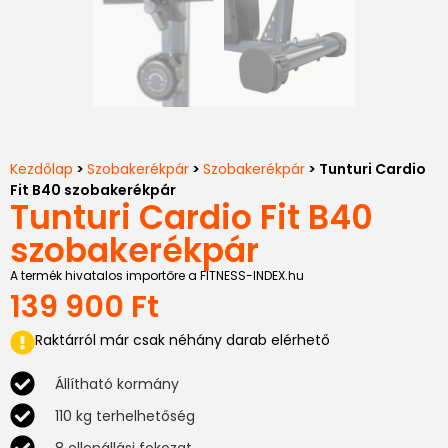
Kezdőlap
>
Szobakerékpár
>
Szobakerékpár
> Tunturi Cardio
Fit B40 szobakerékpár
Tunturi Cardio Fit B40
szobakerékpár
A termék hivatalos importőre a FITNESS-INDEX.hu
139 900
Ft
Raktárról már csak néhány darab elérhető
Állítható kormány
110 kg terhelhetőség