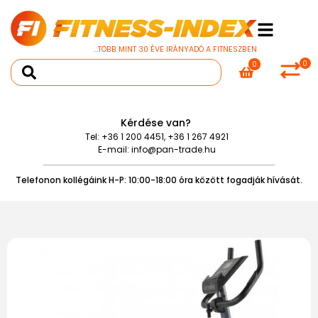
...TÖBB MINT 30 ÉVE IRÁNYADÓ A FITNESZBEN
0
0
Kérdése van?
Tel:
+36 1 200 4451
,
+36 1 267 4921
E-mail:
info@pan-trade.hu
Telefonon kollégáink H-P: 10:00-18:00 óra között fogadják hívását.