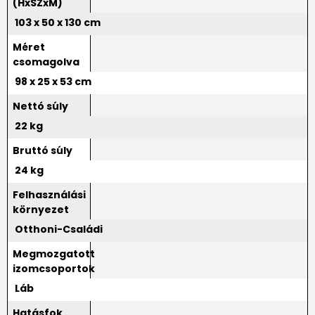
(HxSZxM)
103 x 50 x 130 cm
Méret
csomagolva
98 x 25 x 53 cm
Nettó súly
22 kg
Bruttó súly
24 kg
Felhasználási
környezet
Otthoni-Családi
Megmozgatott
izomcsoportok
Láb
Hatásfok