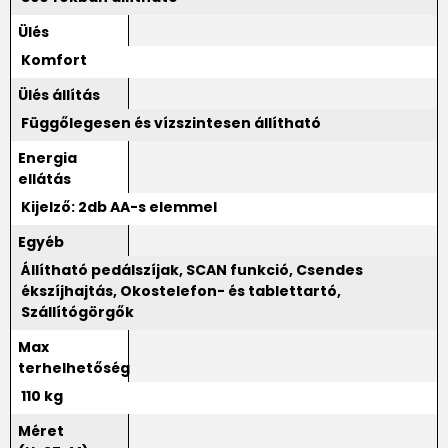
Ülés
Komfort
Ülés állítás
Függőlegesen és vízszintesen állítható
Energia
ellátás
Kijelző: 2db AA-s elemmel
Egyéb
Állítható pedálszíjak, SCAN funkció, Csendes
ékszíjhajtás, Okostelefon- és tablettartó,
Szállítógörgők
Max
terhelhetőség
110 kg
Méret