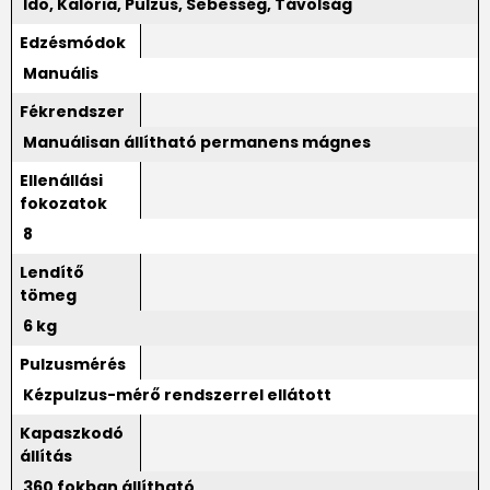
Idő, Kalória, Pulzus, Sebesség, Távolság
Edzésmódok
Manuális
Fékrendszer
Manuálisan állítható permanens mágnes
Ellenállási
fokozatok
8
Lendítő
tömeg
6 kg
Pulzusmérés
Kézpulzus-mérő rendszerrel ellátott
Kapaszkodó
állítás
360 fokban állítható