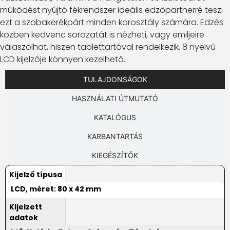
működést nyújtó fékrendszer ideális edzőpartnerré teszi
ezt a szobakerékpárt minden korosztály számára. Edzés
közben kedvenc sorozatát is nézheti, vagy emiljeire
válaszolhat, hiszen tablettartóval rendelkezik. 8 nyelvű
LCD kijelzője könnyen kezelhető.
TULAJDONSÁGOK
HASZNÁLATI ÚTMUTATÓ
KATALÓGUS
KARBANTARTÁS
KIEGÉSZÍTŐK
Kijelző típusa
LCD, méret: 80 x 42 mm
Kijelzett
adatok