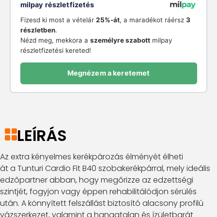
milpay részletfizetés
Fizesd ki most a vételár
25%-át
, a maradékot ráérsz
3
részletben
.
Nézd meg, mekkora a
személyre szabott
milpay
részletfizetési kereted!
Megnézem a keretemet
LEÍRÁS
Az extra kényelmes kerékpározás élményét élheti
át a Tunturi Cardio Fit B40 szobakerékpárral, mely ideális
edzőpartner abban, hogy megőrizze az edzettségi
szintjét, fogyjon vagy éppen rehabilitálódjon sérülés
után. A könnyített felszállást biztosító alacsony profilú
vázszerkezet, valamint a hangatalan és ízületbarát