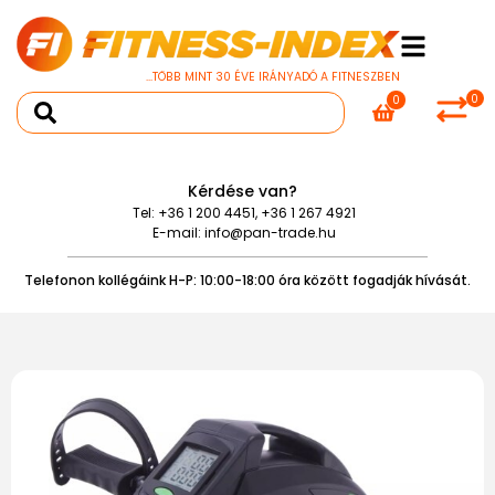
...TÖBB MINT 30 ÉVE IRÁNYADÓ A FITNESZBEN
0
0
Kérdése van?
Tel:
+36 1 200 4451
,
+36 1 267 4921
E-mail:
info@pan-trade.hu
Telefonon kollégáink H-P: 10:00-18:00 óra között fogadják hívását.