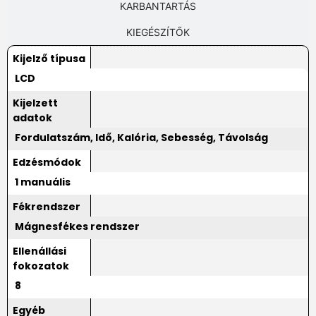
KARBANTARTÁS
KIEGÉSZÍTŐK
Kijelző típusa
LCD
Kijelzett
adatok
Fordulatszám, Idő, Kalória, Sebesség, Távolság
Edzésmódok
1 manuális
Fékrendszer
Mágnesfékes rendszer
Ellenállási
fokozatok
8
Egyéb