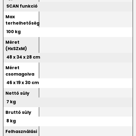
SCAN funkció
Max
terhelhetőség
100 kg
Méret
(HxSZxM)
48 x 34 x 28 cm
Méret
csomagolva
46 x 19 x 30 cm
Nettó súly
7 kg
Bruttó súly
8 kg
Felhasználási