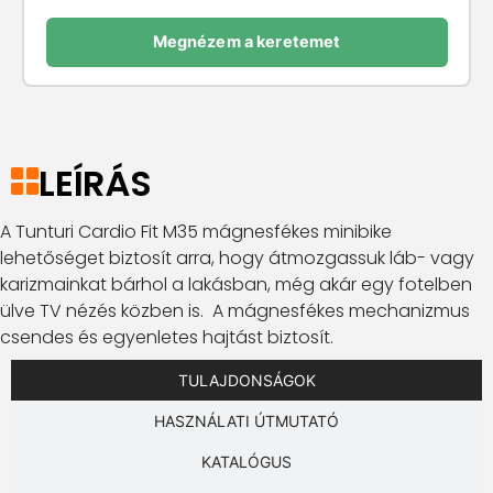
Megnézem a keretemet
LEÍRÁS
A Tunturi Cardio Fit M35 mágnesfékes minibike
lehetőséget biztosít arra, hogy átmozgassuk láb- vagy
karizmainkat bárhol a lakásban, még akár egy fotelben
ülve TV nézés közben is. A mágnesfékes mechanizmus
csendes és egyenletes hajtást biztosít.
TULAJDONSÁGOK
HASZNÁLATI ÚTMUTATÓ
KATALÓGUS