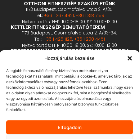
OTTHONI FITNESZGÉP SZAKÜZLETÜNK
1173 Budapest, Csomafalva utca 2. A/35.
Tel.:
+36 1 267 4921
,
+36 1 318 7159
Nyitva tartás: H-P: 10:00-18:00, SZ: 10:00-13:00
KETTLER FITNESZGÉP BEMUTATÓTEREM
1173 Budapest, Csomafalva utca 2. A/33-34.
Tel.:
+36 1 426 1126
,
+36 1 200 4451
Nyitva tartás: H-P: 10:00-18:00, SZ: 10:00-13:00
PROFESSZIONÁLIS FITNESZGÉP BEMUTATÓTEREM
2360 Gyál, Vállalkozó u. 12.
Hozzájárulás kezelése
Tel.:
+36 1 900 0657
Nyitva tartás: előzetes bejelentkezés alapján
A legjobb felhasználói élmény biztosítása érdekében olyan
technológiákat használunk, mint például a cookie-k, amelyek tárolják az
eszközinformációkat és/vagy hozzáférnek azokhoz. Ezen
ÁSZF
technológiákhoz való hozzájárulás lehetővé teszi számunkra, hogy ezen
Adatvédelmi tájékoztató
az oldalon olyan adatokat dolgozzunk fel, mint a böngészési viselkedés
vagy az egyedi azonosítók. A hozzájárulás elmaradása vagy
Fizetés és szállítás
visszavonása hátrányosan befolyásolhat bizonyos funkciókat és
Bankkártyás fizetés tájékoztató
funkciókat.
GY.I.K.
Elállás
Elfogadom