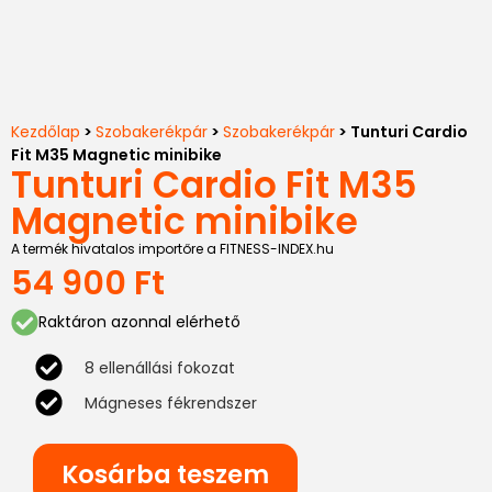
Kezdőlap
>
Szobakerékpár
>
Szobakerékpár
> Tunturi Cardio
Fit M35 Magnetic minibike
Tunturi Cardio Fit M35
Magnetic minibike
A termék hivatalos importőre a FITNESS-INDEX.hu
54 900
Ft
Raktáron azonnal elérhető
8 ellenállási fokozat
Mágneses fékrendszer
Kosárba teszem