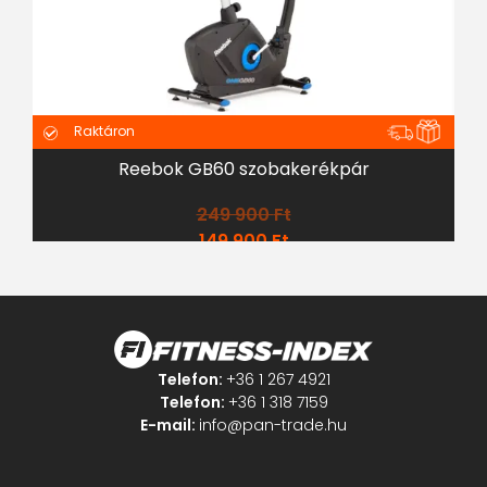
Raktáron
Reebok GB60 szobakerékpár
K
249 900
Ft
149 900
Ft
Telefon:
+36 1 267 4921
Telefon:
+36 1 318 7159
E-mail:
info@pan-trade.hu