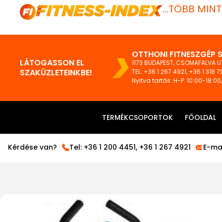
...TÖBB MIN
OTTHONI FITNESZGÉP 
LÁTOGASSON EL
1173 BUDAPEST, CSOMAFALVA UT
SZAKÜZLETEINKBE!
TEL:
+36 1 267 4921
,
+36 1 318 7
Nyitva tartás: H-P: 10:00-18:00
TERMÉKCSOPORTOK
FŐOLDAL
Kérdése van?
Tel:
+36 1 200 4451
,
+36 1 267 4921
E-mai