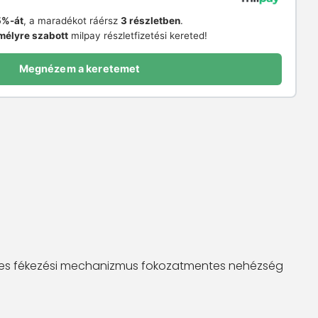
%-át
, a maradékot ráérsz
3 részletben
.
mélyre szabott
milpay részletfizetési kereted!
Megnézem a keretemet
fékes fékezési mechanizmus fokozatmentes nehézség