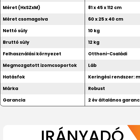
Méret (HxSZxM)
81 x 45 x 112 cm
Méret csomagolva
60 x 25 x 40 cm
Nettó súly
10 kg
Bruttó súly
12 kg
Felhasználási környezet
Otthoni-Családi
Megmozgatott izomcsoportok
Láb
Hatásfok
Keringési rendszer: m
Márka
Robust
Garancia
2 év általános garanc
IRÁNYADÓ