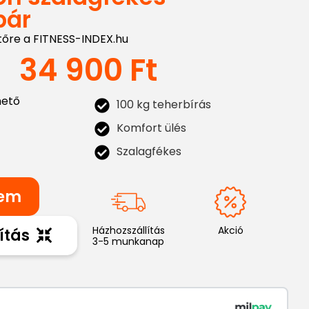
pár
tőre a FITNESS-INDEX.hu
34 900
Ft
hető
100 kg teherbírás
Komfort ülés
Szalagfékes
zem
Házhozszállítás
Akció
ítás
3-5 munkanap