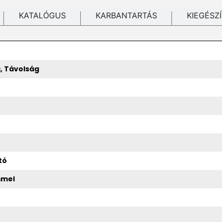
KATALÓGUS
KARBANTARTÁS
KIEGÉSZ
g, Távolság
tó
mmel