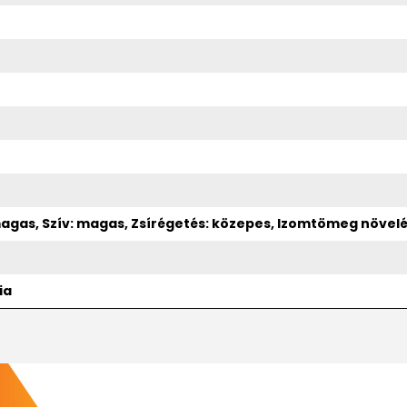
agas, Szív: magas, Zsírégetés: közepes, Izomtömeg növelés
ia