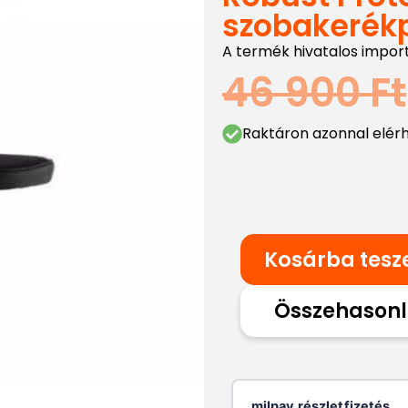
szobakerék
A termék hivatalos impor
46 900
Ft
Raktáron azonnal elér
Kosárba tes
Összehasonl
milpay részletfizetés