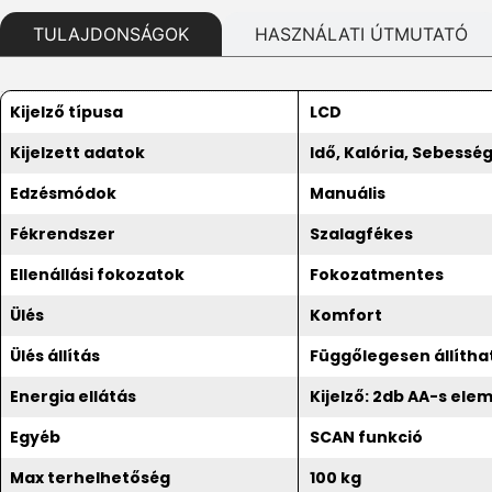
TULAJDONSÁGOK
HASZNÁLATI ÚTMUTATÓ
Kijelző típusa
LCD
Kijelzett adatok
Idő, Kalória, Sebessé
Edzésmódok
Manuális
Fékrendszer
Szalagfékes
Ellenállási fokozatok
Fokozatmentes
Ülés
Komfort
Ülés állítás
Függőlegesen állítha
Energia ellátás
Kijelző: 2db AA-s ele
Egyéb
SCAN funkció
Max terhelhetőség
100 kg