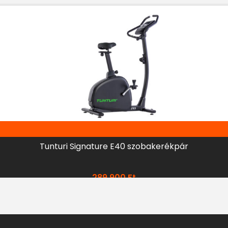
Tunturi Signature E40 szobakerékpár
289 900
Ft