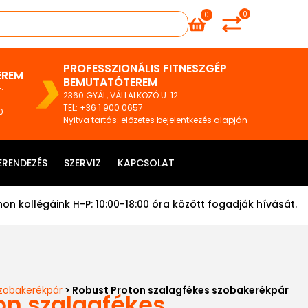
0
0
PROFESSZIONÁLIS FITNESZGÉP
EREM
BEMUTATÓTEREM
.
2360 GYÁL, VÁLLALKOZÓ U. 12.
TEL
:
+36 1 900 0657
0
Nyitva tartás: előzetes bejelentkezés alapján
ERENDEZÉS
SZERVIZ
KAPCSOLAT
on kollégáink H-P: 10:00-18:00 óra között fogadják hívását.
zobakerékpár
> Robust Proton szalagfékes szobakerékpár
on szalagfékes