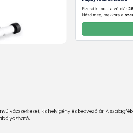
Fizesd ki most a vételár
25
Nézd meg, mekkora a
sze
nyű vázszerkezet, kis helyigény és kedvező ár. A szalag
zabályozható.