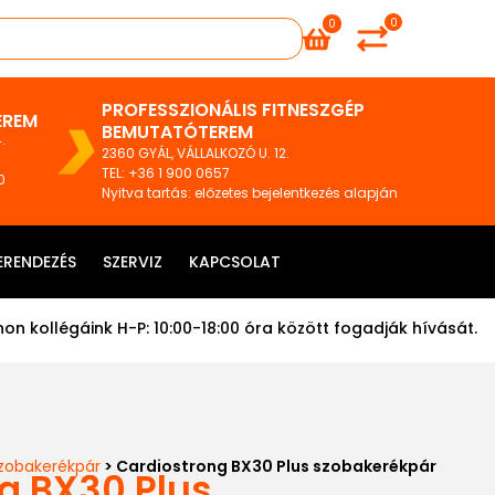
0
0
PROFESSZIONÁLIS FITNESZGÉP
EREM
BEMUTATÓTEREM
.
2360 GYÁL, VÁLLALKOZÓ U. 12.
TEL
:
+36 1 900 0657
0
Nyitva tartás: előzetes bejelentkezés alapján
ERENDEZÉS
SZERVIZ
KAPCSOLAT
on kollégáink H-P: 10:00-18:00 óra között fogadják hívását.
zobakerékpár
> Cardiostrong BX30 Plus szobakerékpár
g BX30 Plus