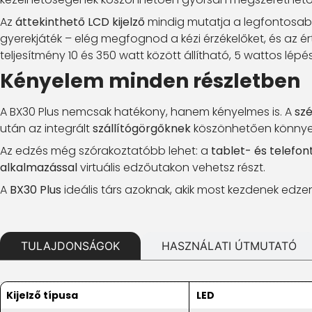
Az
áttekinthető LCD kijelző
mindig mutatja a legfontosabb
gyerekjáték – elég megfognod a kézi érzékelőket, és az ért
teljesítmény 10 és 350 watt között állítható, 5 wattos lép
Kényelem minden részletben
A BX30 Plus nemcsak hatékony, hanem kényelmes is. A
szé
után az integrált
szállítógörgőknek
köszönhetően könnyed
Az edzés még szórakoztatóbb lehet: a
tablet- és telefon
alkalmazással
virtuális edzőutakon vehetsz részt.
A
BX30 Plus
ideális társ azoknak, akik most kezdenek edze
TULAJDONSÁGOK
HASZNÁLATI ÚTMUTATÓ
Kijelző típusa
LED