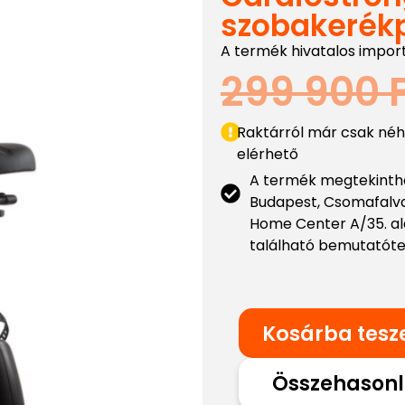
szobakerék
A termék hivatalos impor
299 900
Raktárról már csak né
elérhető
A termék megtekinthe
Budapest, Csomafalva 
Home Center A/35. al
található bemutató
Kosárba tes
Összehasonl