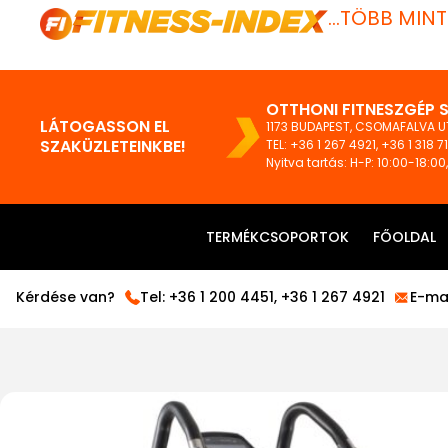
...TÖBB MIN
OTTHONI FITNESZGÉP 
LÁTOGASSON EL
1173 BUDAPEST, CSOMAFALVA UT
SZAKÜZLETEINKBE!
TEL:
+36 1 267 4921
,
+36 1 318 7
Nyitva tartás: H-P: 10:00-18:00
TERMÉKCSOPORTOK
FŐOLDAL
Kérdése van?
Tel:
+36 1 200 4451
,
+36 1 267 4921
E-mai