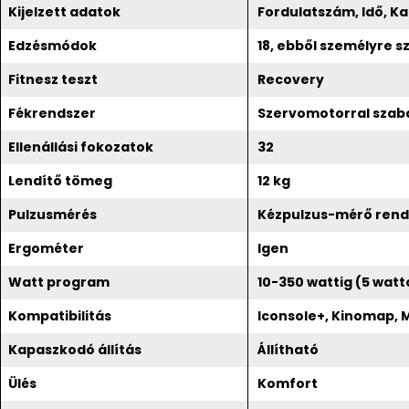
Kijelzett adatok
Fordulatszám, Idő, Ka
Edzésmódok
18, ebből személyre sz
Fitnesz teszt
Recovery
Fékrendszer
Szervomotorral sza
Ellenállási fokozatok
32
Lendítő tömeg
12 kg
Pulzusmérés
Kézpulzus-mérő rends
Ergométer
Igen
Watt program
10-350 wattig (5 wat
Kompatibilitás
Iconsole+, Kinomap, M
Kapaszkodó állítás
Állítható
Ülés
Komfort