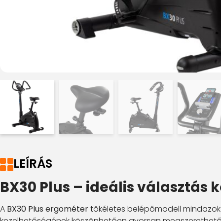
LEÍRÁS
BX30 Plus – ideális választás
A
BX30 Plus ergométer
tökéletes belépőmodell mindazok 
kezelhetőségének köszönhetően gyorsan megszerethető,