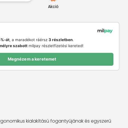
Akció
%-át
, a maradékot ráérsz
3 részletben
.
mélyre szabott
milpay részletfizetési kereted!
Megnézem a keretemet
rgonomikus kialakítású fogantyújának és egyszerű