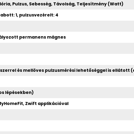
lória, Pulzus, Sebesség, Távolság, Teljesítmény (Watt)
abott: 1, pulzusvezérelt: 4
bályozott permanens mágnes
zerrel és mellöves pulzusmérési lehetőséggel is ellátott 
tos lépésekben)
yHomeFit, Zwift applikációval