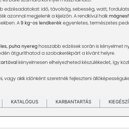
 edzésadatokat: idő, távolság, sebesség, watt, fordulats
ék azonnal megjelenik a kijelzőn. A rendkívül halk
mágnesf
ésekben. A
9 kg-os lendkerék
egyenletes, természetes pedá
les, puha nyereg
hosszabb edzések során is kényelmet nyú
én átguríthatod a szobakerékpárt a kívánt helyre.
tartóval
kényelmesen elhelyezheted készülékedet, így kö
ni, vagy akik időnként szeretnék fejleszteni állóképesség
KATALÓGUS
KARBANTARTÁS
KIEGÉSZ