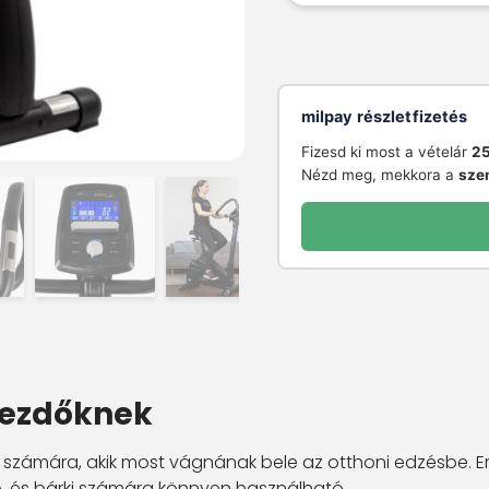
milpay részletfizetés
Fizesd ki most a vételár
25
Nézd meg, mekkora a
sze
 kezdőknek
számára, akik most vágnának bele az otthoni edzésbe. E
 és bárki számára könnyen használható.