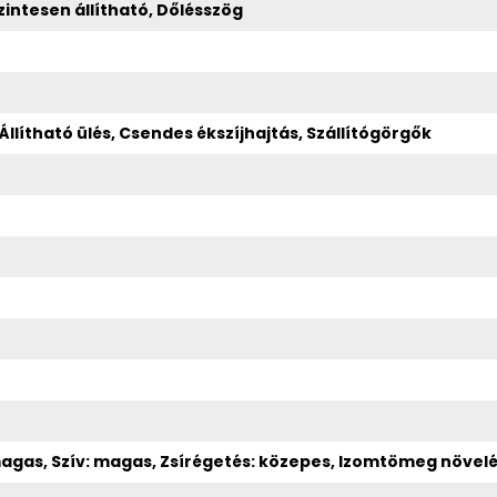
intesen állítható
,
Dőlésszög
 Állítható ülés, Csendes ékszíjhajtás, Szállítógörgők
agas, Szív: magas, Zsírégetés: közepes, Izomtömeg növelés