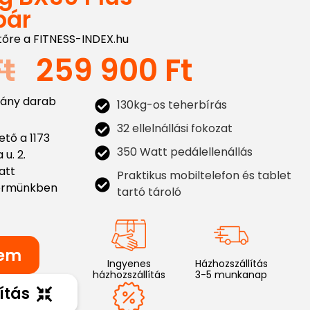
pár
tőre a FITNESS-INDEX.hu
Ft
259 900
Ft
hány darab
130kg-os teherbírás
32 ellelnállási fokozat
tő a 1173
350 Watt pedálellenállás
u. 2.
att
Praktikus mobiltelefon és tablet
termünkben
tartó tároló
zem
Ingyenes
Házhozszállítás
házhozszállítás
3-5 munkanap
ítás