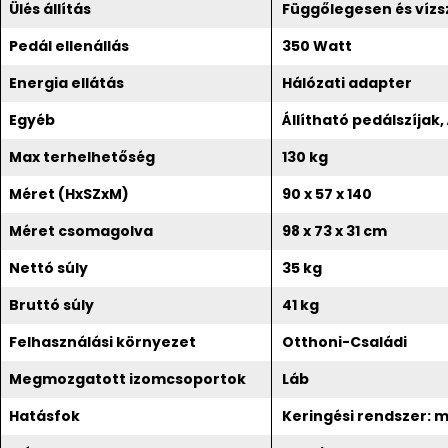
Ülés állítás
Függőlegesen és vízsz
Pedál ellenállás
350 Watt
Energia ellátás
Hálózati adapter
Egyéb
Állítható pedálszíjak,
Max terhelhetőség
130 kg
Méret (HxSZxM)
90 x 57 x 140
Méret csomagolva
98 x 73 x 31 cm
Nettó súly
35 kg
Bruttó súly
41 kg
Felhasználási környezet
Otthoni-Családi
Megmozgatott izomcsoportok
Láb
Hatásfok
Keringési rendszer: m