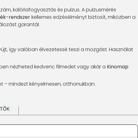
zám, kalóriafogyasztás és pulzus. A pulzusmérés
ék-rendszer
kellemes edzésélményt biztosít, miközben a
lozást garantál.
jt, így valóban élvezetessé teszi a mozgást. Használat
zben nézheted kedvenc filmedet vagy akár a
Kinomap
üket – mindezt kényelmesen, otthonukban.
ÍTŐK