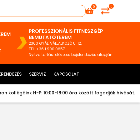
0
0
PROFESSZIONÁLIS FITNESZGÉP
EREM
BEMUTATÓTEREM
.
2360 GYÁL, VÁLLALKOZÓ U. 12.
TEL
:
+36 1 900 0657
0
Nyitva tartás: előzetes bejelentkezés alapján
ERENDEZÉS
SZERVIZ
KAPCSOLAT
on kollégáink H-P: 10:00-18:00 óra között fogadják hívását.