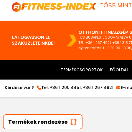
...TÖBB MIN
OTTHONI FITNESZGÉP 
LÁTOGASSON EL
1173 BUDAPEST, CSOMAFALVA UT
SZAKÜZLETEINKBE!
TEL:
+36 1 267 4921
,
+36 1 318 7
Nyitva tartás: H-P: 10:00-18:00
TERMÉKCSOPORTOK
FŐOLDAL
Kérdése van?
Tel:
+36 1 200 4451
,
+36 1 267 4921
E-mai