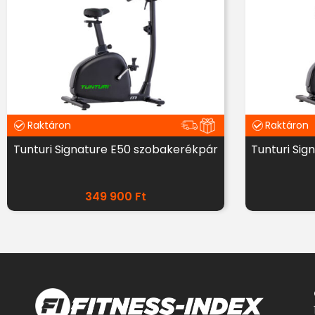
Raktáron
Raktáron
Tunturi Signature E50 szobakerékpár
Tunturi Si
349 900
Ft