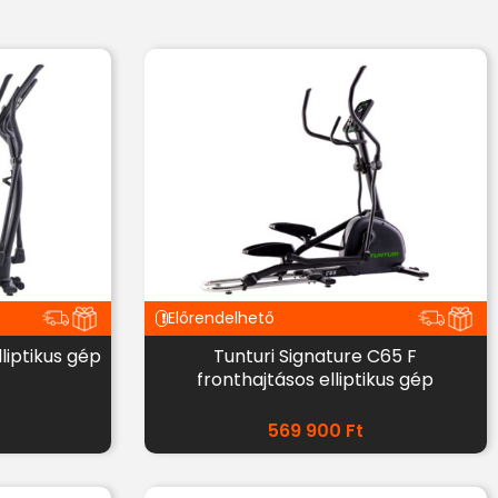
Előrendelhető
liptikus gép
Tunturi Signature C65 F
fronthajtásos elliptikus gép
569 900
Ft