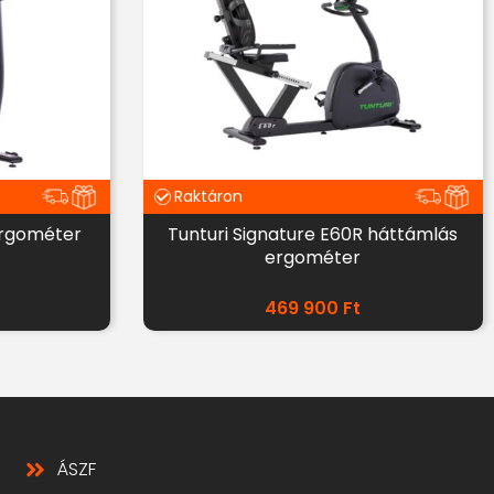
Raktáron
ergométer
Tunturi Signature E60R háttámlás
ergométer
469 900
Ft
ÁSZF