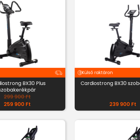
Külső raktáron
iostrong BX30 Plus
Cardiostrong BX30 szo
szobakerékpár
299 900
Ft
259 900
Ft
239 900
Ft