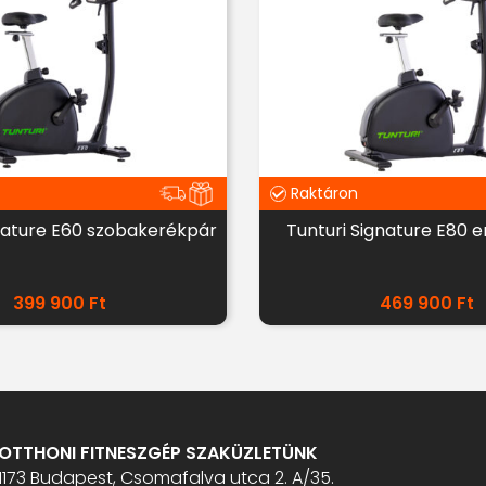
Raktáron
gnature E60 szobakerékpár
Tunturi Signature E80 
399 900
Ft
469 900
Ft
OTTHONI FITNESZGÉP SZAKÜZLETÜNK
1173 Budapest, Csomafalva utca 2. A/35.