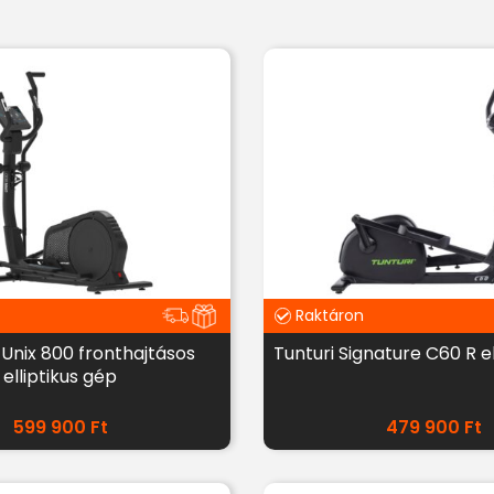
Raktáron
Unix 800 fronthajtásos
Tunturi Signature C60 R el
elliptikus gép
599 900
Ft
479 900
Ft