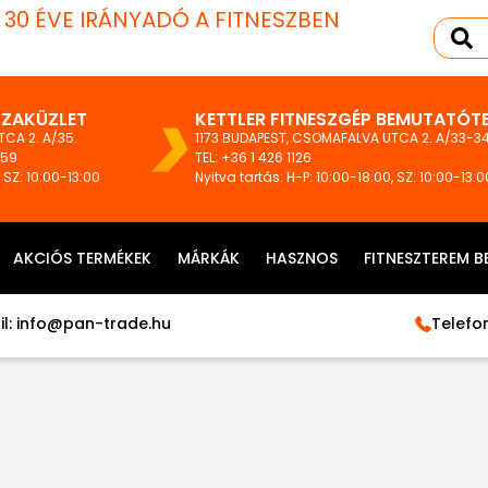
T 30 ÉVE IRÁNYADÓ A FITNESZBEN
SZAKÜZLET
KETTLER FITNESZGÉP BEMUTATÓT
CA 2. A/35.
1173 BUDAPEST, CSOMAFALVA UTCA 2. A/33-34
159
TEL:
+36 1 426 1126
, SZ: 10:00-13:00
Nyitva tartás: H-P: 10:00-18:00, SZ: 10:00-13:0
AKCIÓS TERMÉKEK
MÁRKÁK
HASZNOS
FITNESZTEREM B
l:
info@pan-trade.hu
Telefon