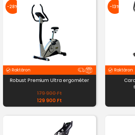
-28%
-13%
Raktáron
Raktáron
Robust Premium Ultra ergométer
Card
179 900
Ft
129 900
Ft