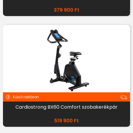
379 900
Ft
Külső raktáron
Cardiostrong BX60 Comfort szobakerékpár
519 900
Ft