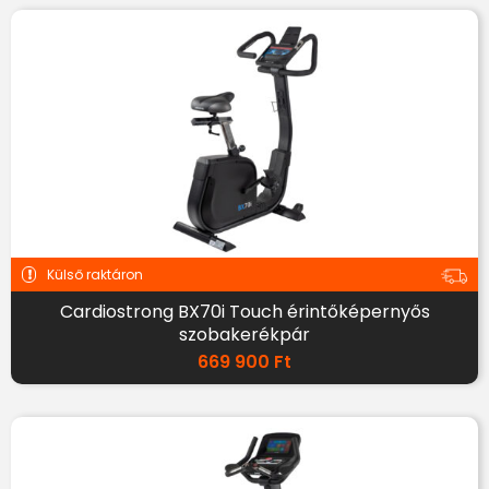
Külső raktáron
Cardiostrong BX70i Touch érintőképernyős
szobakerékpár
669 900
Ft