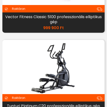
Raktáron
Vector Fitness Classic 5100 professzionális elliptikus
gép
999 900
Ft
Raktáron
Tunturi Platinum C20 professzionális elliptikus gép