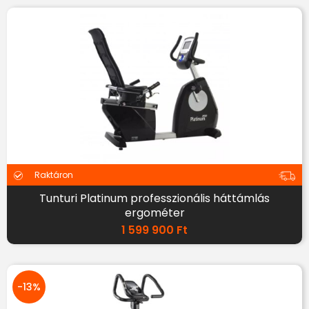
Raktáron
Tunturi Platinum professzionális háttámlás
ergométer
1 599 900
Ft
-13%