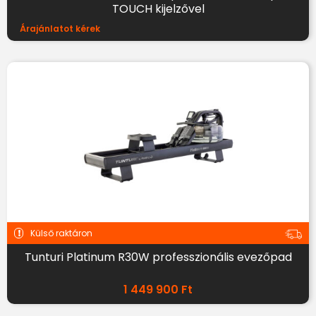
TOUCH kijelzővel
Árajánlatot kérek
Külső raktáron
Tunturi Platinum R30W professzionális evezőpad
1 449 900
Ft