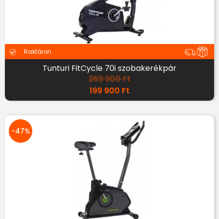
Raktáron
Tunturi FitCycle 70i szobakerékpár
269 900
Ft
199 900
Ft
-47%