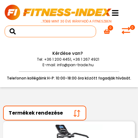
...TÖBB MINT 30 ÉVE IRÁNYADÓ A FITNESZBEN
0
0
Kérdése van?
Tel:
+36 1 200 4451
,
+36 1 267 4921
E-mail:
info@pan-trade.hu
Telefonon kollégáink H-P: 10:00-18:00 óra között fogadják hívását.