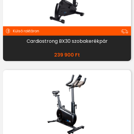
Külső raktáron
Cardiostrong BX30 szobakerékpár
239 900
Ft