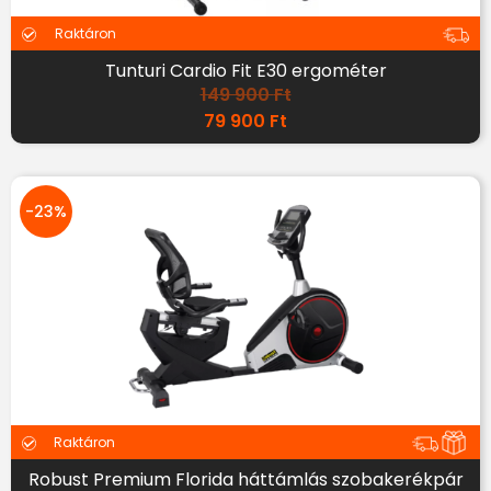
Raktáron
Tunturi Cardio Fit E30 ergométer
149 900
Ft
79 900
Ft
-23%
Raktáron
Robust Premium Florida háttámlás szobakerékpár