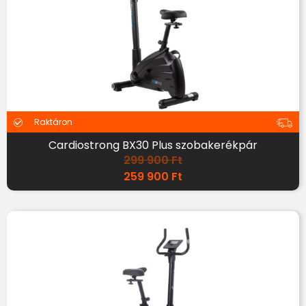
Raktáron
Cardiostrong BX30 Plus szobakerékpár
299 900
Ft
259 900
Ft