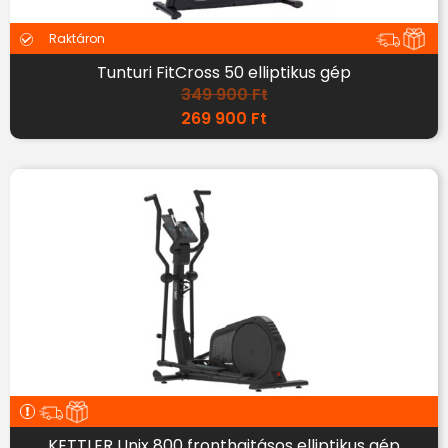
Raktáron
Tunturi FitCross 50 elliptikus gép
349 900
Ft
269 900
Ft
KETTLER Unix 800 fronthajtásos elliptikus gép