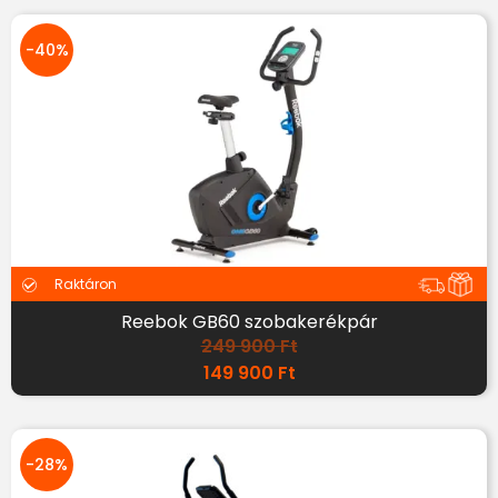
-40%
Raktáron
Reebok GB60 szobakerékpár
249 900
Ft
149 900
Ft
-28%