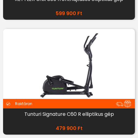
599 900
Ft
Raktáron
Tunturi Signature C60 R elliptikus gép
479 900
Ft