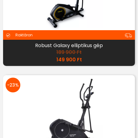
Raktáron
Robust Galaxy elliptikus gép
189 900
Ft
149 900
Ft
-23%