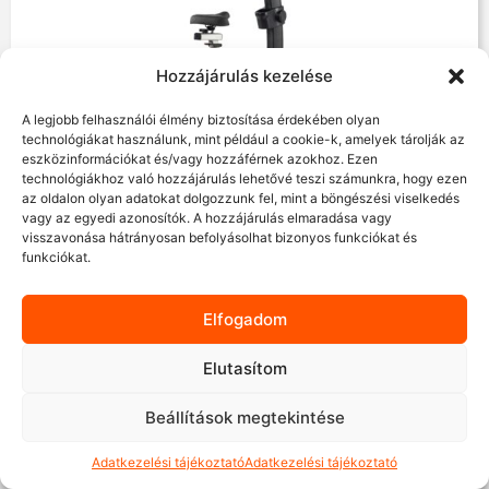
Hozzájárulás kezelése
A legjobb felhasználói élmény biztosítása érdekében olyan
technológiákat használunk, mint például a cookie-k, amelyek tárolják az
eszközinformációkat és/vagy hozzáférnek azokhoz. Ezen
technológiákhoz való hozzájárulás lehetővé teszi számunkra, hogy ezen
Külső raktáron
az oldalon olyan adatokat dolgozzunk fel, mint a böngészési viselkedés
vagy az egyedi azonosítók. A hozzájárulás elmaradása vagy
Taurus UB9.9 Touch érintőképernyős szobakerékpár
visszavonása hátrányosan befolyásolhat bizonyos funkciókat és
funkciókat.
699 900
Ft
Elfogadom
Elutasítom
Beállítások megtekintése
Adatkezelési tájékoztató
Adatkezelési tájékoztató