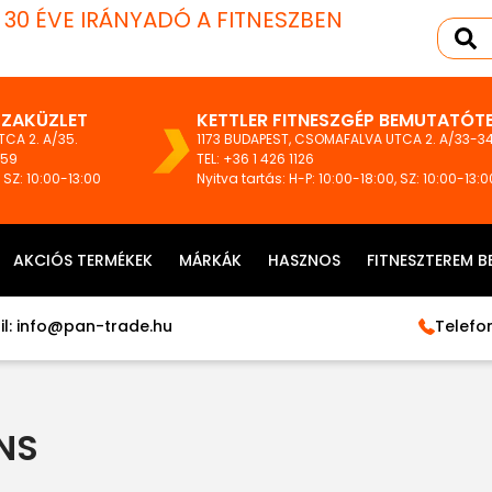
T 30 ÉVE IRÁNYADÓ A FITNESZBEN
SZAKÜZLET
KETTLER FITNESZGÉP BEMUTATÓT
CA 2. A/35.
1173 BUDAPEST, CSOMAFALVA UTCA 2. A/33-34
159
TEL:
+36 1 426 1126
, SZ: 10:00-13:00
Nyitva tartás: H-P: 10:00-18:00, SZ: 10:00-13:0
AKCIÓS TERMÉKEK
MÁRKÁK
HASZNOS
FITNESZTEREM B
l:
info@pan-trade.hu
Telefon
NS