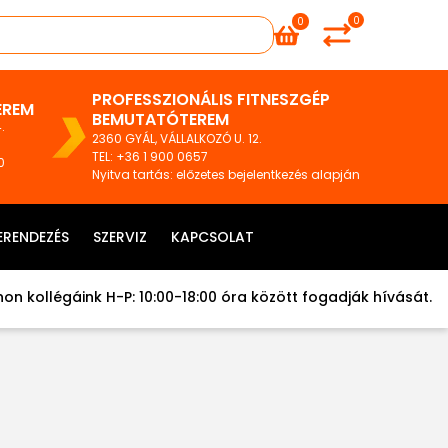
0
0
PROFESSZIONÁLIS FITNESZGÉP
EREM
BEMUTATÓTEREM
.
2360 GYÁL, VÁLLALKOZÓ U. 12.
TEL
:
+36 1 900 0657
0
Nyitva tartás: előzetes bejelentkezés alapján
ERENDEZÉS
SZERVIZ
KAPCSOLAT
on kollégáink H-P: 10:00-18:00 óra között fogadják hívását.