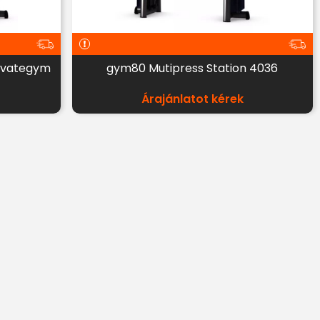
rivategym
gym80 Mutipress Station 4036
Árajánlatot kérek