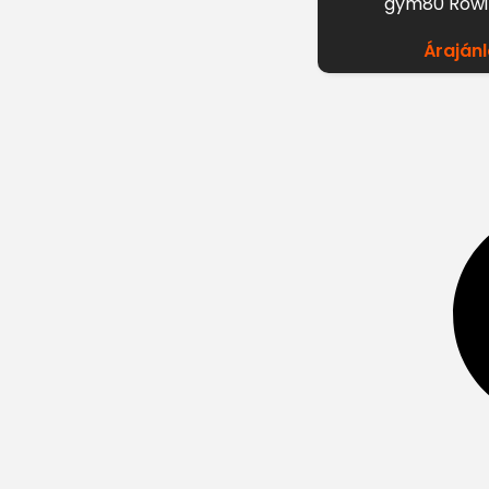
gym80 Rowin
Árajánl