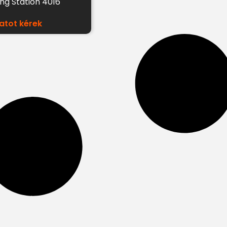
g Station 4016
atot kérek