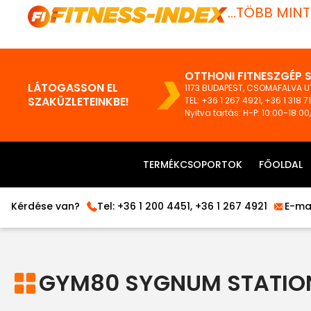
...TÖBB MIN
OTTHONI FITNESZGÉP 
LÁTOGASSON EL
1173 BUDAPEST, CSOMAFALVA UT
SZAKÜZLETEINKBE!
TEL:
+36 1 267 4921
,
+36 1 318 7
Nyitva tartás: H-P: 10:00-18:00
TERMÉKCSOPORTOK
FŐOLDAL
Kérdése van?
Tel:
+36 1 200 4451
,
+36 1 267 4921
E-mai
GYM80 SYGNUM STATIO