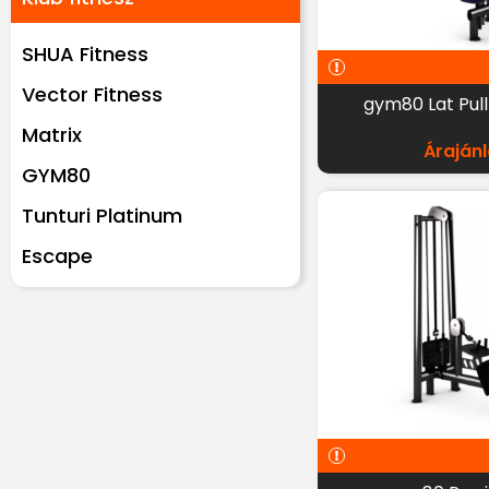
SHUA Fitness
Vector Fitness
gym80 Lat Pull
Matrix
Árajánl
GYM80
Tunturi Platinum
Escape