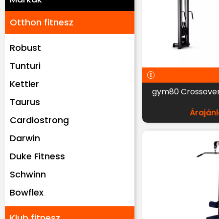
Otthon fitnesz
Robust
Tunturi
Kettler
gym80 Crossover
Taurus
Árajánl
Cardiostrong
Darwin
Duke Fitness
Schwinn
Bowflex
Klub fitnesz