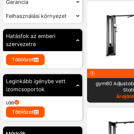
Garancia
Felhasználási környezet
Hatásfok az emberi
szervezetre
Táblázat
Leginkább igénybe vett
gym80 Adjustab
izomcsoportok
Stat
Árajánl
Láb
Táblázat
Márkák