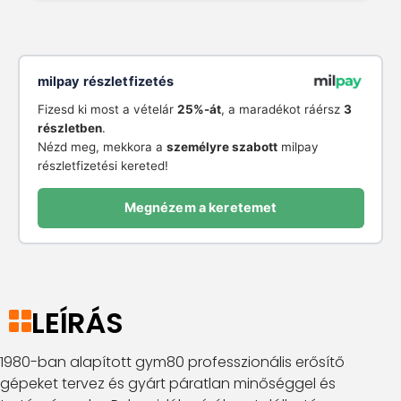
milpay részletfizetés
Fizesd ki most a vételár
25%-át
, a maradékot ráérsz
3
részletben
.
Nézd meg, mekkora a
személyre szabott
milpay
részletfizetési kereted!
Megnézem a keretemet
LEÍRÁS
1980-ban alapított gym80 professzionális erősítő
gépeket tervez és gyárt páratlan minőséggel és