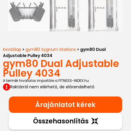
Kezdőlap
>
gym80 Sygnum Stations
> gym80 Dual
Adjustable Pulley 4034
gym80 Dual Adjustable
Pulley 4034
A termék hivatalos importőre a FITNESS-INDEX.hu
Raktárról nem elérhető, de előrendelhető
Árajánlatot kérek
Összehasonlítás