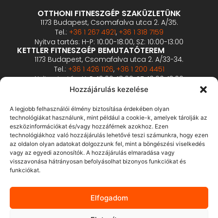
OTTHONI FITNESZGÉP SZAKÜZLETÜNK
1173 Budapest, Csomafalva utca 2. A/35.
Tel.:
+36 1 267 4921
,
+36 1 318 7159
Nyitva tartás: H-P: 10:00-18:00, SZ: 10:00-13:00
KETTLER FITNESZGÉP BEMUTATÓTEREM
1173 Budapest, Csomafalva utca 2. A/33-34.
Tel.:
+36 1 426 1126
,
+36 1 200 4451
Nyitva tartás: H-P: 10:00-18:00, SZ: 10:00-13:00
PROFESSZIONÁLIS FITNESZGÉP BEMUTATÓTEREM
Hozzájárulás kezelése
2360 Gyál, Vállalkozó u. 12.
Tel.:
+36 1 900 0657
A legjobb felhasználói élmény biztosítása érdekében olyan
Nyitva tartás: előzetes bejelentkezés alapján
technológiákat használunk, mint például a cookie-k, amelyek tárolják az
eszközinformációkat és/vagy hozzáférnek azokhoz. Ezen
technológiákhoz való hozzájárulás lehetővé teszi számunkra, hogy ezen
ÁSZF
az oldalon olyan adatokat dolgozzunk fel, mint a böngészési viselkedés
Adatvédelmi tájékoztató
vagy az egyedi azonosítók. A hozzájárulás elmaradása vagy
visszavonása hátrányosan befolyásolhat bizonyos funkciókat és
Fizetés és szálltás
funkciókat.
Bankkártyás fizetés tájékoztató
GY.I.K.
Elfogadom
Elállás