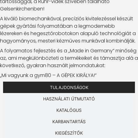
tartóssággal, a Ruhr-vidék szívében található
Gelsenkirchenben!
A kiváló biomechanikával, precíziós kivitelezéssel készült
gépek gyártási folyamatában a legmodernebb
lézereken és hegesztőrobotokon alapuló technológiát a
hagyományos, mesteri kézműves munkával kombinálják.
A folyamatos fejlesztés és a „Made in Germany” minőség
az, ami megkülönbözteti a termékeiket és támasztja alá a
következő, gyakran használt jelmondatukat:
„Mi vagyunk a gym80 – A GÉPEK KIRÁLYA!”
TULAJDONSÁGOK
HASZNÁLATI ÚTMUTATÓ
KATALÓGUS
KARBANTARTÁS
KIEGÉSZÍTŐK