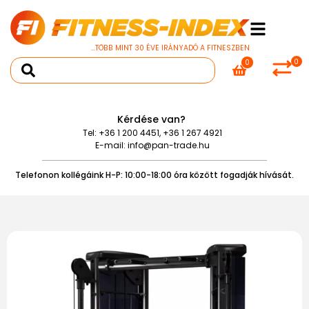
...TÖBB MINT 30 ÉVE IRÁNYADÓ A FITNESZBEN
0
0
Kérdése van?
Tel:
+36 1 200 4451
,
+36 1 267 4921
E-mail:
info@pan-trade.hu
Telefonon kollégáink H-P: 10:00-18:00 óra között fogadják hívását.