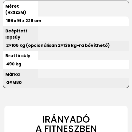
Méret
(HxSZxM)
156 x 91 x 225 cm
Beépített
lapsúy
2×105 kg (opcionálisan 2×135 kg-ra bővíthető)
Bruttó súly
490 kg
Márka
GYM80
IRÁNYADÓ
A FITNESZBEN