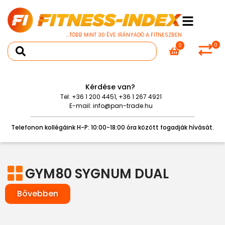
...TÖBB MINT 30 ÉVE IRÁNYADÓ A FITNESZBEN
0
0
Kérdése van?
Tel:
+36 1 200 4451
,
+36 1 267 4921
E-mail:
info@pan-trade.hu
Telefonon kollégáink H-P: 10:00-18:00 óra között fogadják hívását.
GYM80 SYGNUM DUAL
Bővebben