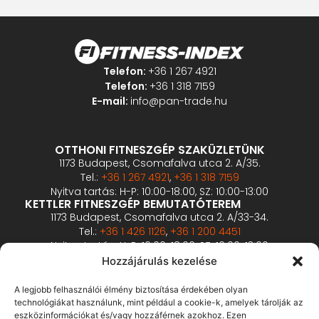
Telefon:
+36 1 267 4921
Telefon:
+36 1 318 7159
E-mail:
info@pan-trade.hu
OTTHONI FITNESZGÉP SZAKÜZLETÜNK
1173 Budapest, Csomafalva utca 2. A/35.
Tel.:
+36 1 267 4921
,
+36 1 318 7159
Nyitva tartás: H-P: 10:00-18:00, SZ: 10:00-13:00
KETTLER FITNESZGÉP BEMUTATÓTEREM
1173 Budapest, Csomafalva utca 2. A/33-34.
Tel.:
+36 1 426 1126
,
+36 1 200 4451
Nyitva tartás: H-P: 10:00-18:00, SZ: 10:00-13:00
PROFESSZIONÁLIS FITNESZGÉP BEMUTATÓTEREM
Hozzájárulás kezelése
2360 Gyál, Vállalkozó u. 12.
Tel.:
+36 1 900 0657
A legjobb felhasználói élmény biztosítása érdekében olyan
Nyitva tartás: előzetes bejelentkezés alapján
technológiákat használunk, mint például a cookie-k, amelyek tárolják az
eszközinformációkat és/vagy hozzáférnek azokhoz. Ezen