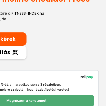
tőre a FITNESS-INDEX.hu
, de
 kérek
ítás
%-át
, a maradékot ráérsz
3 részletben
.
mélyre szabott
milpay részletfizetési kereted!
Megnézem a keretemet