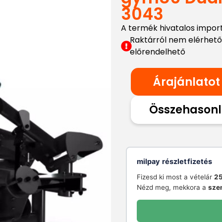
3043
A termék hivatalos impor
Raktárról nem elérhető
előrendelhető
Árajánlatot
Összehasonl
milpay részletfizetés
Fizesd ki most a vételár
25
Nézd meg, mekkora a
sze