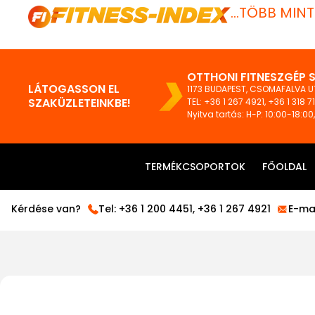
...TÖBB MIN
OTTHONI FITNESZGÉP 
LÁTOGASSON EL
1173 BUDAPEST, CSOMAFALVA UT
SZAKÜZLETEINKBE!
TEL:
+36 1 267 4921
,
+36 1 318 7
Nyitva tartás: H-P: 10:00-18:00
TERMÉKCSOPORTOK
FŐOLDAL
Kérdése van?
Tel:
+36 1 200 4451
,
+36 1 267 4921
E-mai