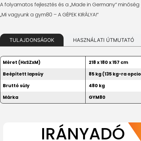
A folyamatos fejlesztés és a „Made in Germany” minőség 
„Mi vagyunk a gym80 – A GÉPEK KIRÁLYA!”
TULAJDONSÁGOK
HASZNÁLATI ÚTMUTATÓ
Méret (HxSZxM)
218 x 180 x 157 cm
Beépített lapsúy
85 kg (135 kg-ra opci
Bruttó súly
480 kg
Márka
GYM80
IRÁNYADÓ