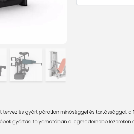
t tervez és gyárt páratlan minőséggel és tartóssággal, a
ült gépek gyártási folyamatában a legmodernebb lézereke