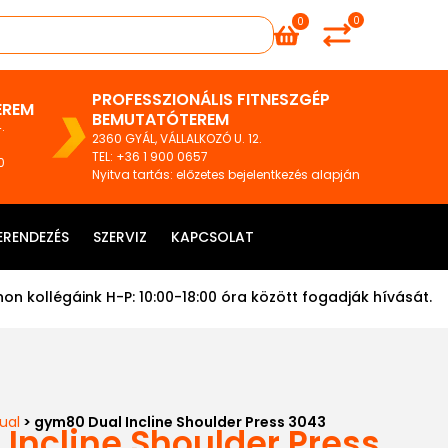
0
0
PROFESSZIONÁLIS FITNESZGÉP
EREM
BEMUTATÓTEREM
.
2360 GYÁL, VÁLLALKOZÓ U. 12.
TEL
:
+36 1 900 0657
0
Nyitva tartás: előzetes bejelentkezés alapján
ERENDEZÉS
SZERVIZ
KAPCSOLAT
on kollégáink H-P: 10:00-18:00 óra között fogadják hívását.
ual
> gym80 Dual Incline Shoulder Press 3043
Incline Shoulder Press