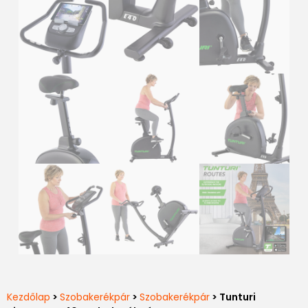
Kezdőlap
>
Szobakerékpár
>
Szobakerékpár
> Tunturi