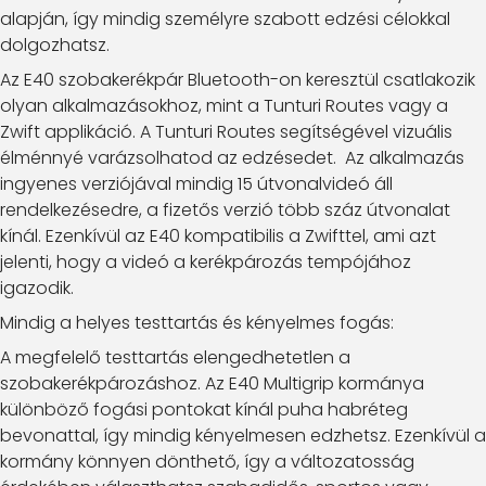
alapján, így mindig személyre szabott edzési célokkal
dolgozhatsz.
Az E40 szobakerékpár Bluetooth-on keresztül csatlakozik
olyan alkalmazásokhoz, mint a Tunturi Routes vagy a
Zwift applikáció. A Tunturi Routes segítségével vizuális
élménnyé varázsolhatod az edzésedet. Az alkalmazás
ingyenes verziójával mindig 15 útvonalvideó áll
rendelkezésedre, a fizetős verzió több száz útvonalat
kínál. Ezenkívül az E40 kompatibilis a Zwifttel, ami azt
jelenti, hogy a videó a kerékpározás tempójához
igazodik.
Mindig a helyes testtartás és kényelmes fogás:
A megfelelő testtartás elengedhetetlen a
szobakerékpározáshoz. Az E40 Multigrip kormánya
különböző fogási pontokat kínál puha habréteg
bevonattal, így mindig kényelmesen edzhetsz. Ezenkívül a
kormány könnyen dönthető, így a változatosság