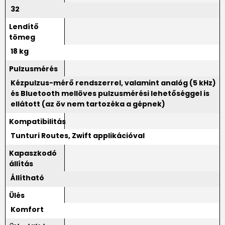
32
Lendítő
tömeg
18 kg
Pulzusmérés
Kézpulzus-mérő rendszerrel, valamint analóg (5 kHz)
és Bluetooth mellöves pulzusmérési lehetőséggel is
ellátott (az öv nem tartozéka a gépnek)
Kompatibilitás
Tunturi Routes, Zwift applikációval
Kapaszkodó
állítás
Állítható
Ülés
Komfort