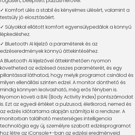
fogásért, beépített pulzusmérővel.
✓ Komfort ülés a stabil és kényelmes ülésért, valamint a
testsúly jó elosztásáért.
✓ Súlyokkal ellátott komfort egyensúlypedálok a könnyű
lépkedéshez.
✓ Bluetooth AI kijelző a paraméterek és az
edzéseredmények könnyű áttekintéséhez.
A Bluetooth AI kijelzővel áttekinthetően nyomon
követheted az edzésed összes paraméterét, és egy
pillantással láthatod, hogy melyik programot csinálod és
milyen ellenállási szinten edzel. A monitor dönthető és
mindig könnyen leolvasható, még erős fényben is.
Nyomon követi a BAI (Body Activity Index) pontszámodat
is. Ezt az egyedi értéket a pulzusod, életkorod, nemed és
az edzés időtartama alapján számítja ki a rendszer. A
monitorban található mesterséges intelligencia
technológia egy új, személyre szabott edzésprogramot
hoz létre az iConsole+-ban az edzési eredményeid