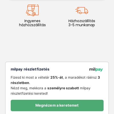
Ingyenes
Házhozszállítás
házhozszállítás
3-5 munkanap
milpay részletfizetés
Fizesd ki most a vételár
25%-át
, a maradékot ráérsz
3
részletben
.
Nézd meg, mekkora a
személyre szabott
milpay
részletfizetési kereted!
Megnézem a keretemet