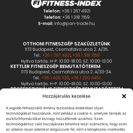
Telefon:
+36 1 267 4921
Telefon:
+36 1 318 7159
E-mail:
info@pan-trade.hu
OTTHONI FITNESZGÉP SZAKÜZLETÜNK
1173 Budapest, Csomafalva utca 2. A/35.
Tel.:
+36 1 267 4921
,
+36 1 318 7159
Nyitva tartás: H-P: 10:00-18:00, SZ: 10:00-13:00
KETTLER FITNESZGÉP BEMUTATÓTEREM
1173 Budapest, Csomafalva utca 2. A/33-34.
Tel.:
+36 1 426 1126
,
+36 1 200 4451
Nyitva tartás: H-P: 10:00-18:00, SZ: 10:00-13:00
PROFESSZIONÁLIS FITNESZGÉP BEMUTATÓTEREM
2360 Gyál, Vállalkozó u. 12.
Hozzájárulás kezelése
Tel.:
+36 1 900 0657
Nyitva tartás: előzetes bejelentkezés alapján
A legjobb felhasználói élmény biztosítása érdekében olyan
technológiákat használunk, mint például a cookie-k, amelyek tárolják az
eszközinformációkat és/vagy hozzáférnek azokhoz. Ezen
ÁSZF
technológiákhoz való hozzájárulás lehetővé teszi számunkra, hogy ezen
Adatvédelmi tájékoztató
az oldalon olyan adatokat dolgozzunk fel, mint a böngészési viselkedés