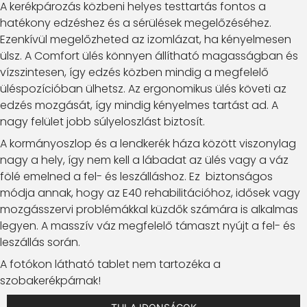
A kerékpározás közbeni helyes testtartás fontos a
hatékony edzéshez és a sérülések megelőzéséhez.
Ezenkívül megelőzheted az izomlázat, ha kényelmesen
ülsz. A Comfort ülés könnyen állítható magasságban és
vízszintesen, így edzés közben mindig a megfelelő
üléspozícióban ülhetsz. Az ergonomikus ülés követi az
edzés mozgását, így mindig kényelmes tartást ad. A
nagy felület jobb súlyeloszlást biztosít.
A kormányoszlop és a lendkerék háza között viszonylag
nagy a hely, így nem kell a lábadat az ülés vagy a váz
fölé emelned a fel- és leszálláshoz. Ez biztonságos
módja annak, hogy az E40 rehabilitációhoz, idősek vagy
mozgásszervi problémákkal küzdők számára is alkalmas
legyen. A masszív váz megfelelő támaszt nyújt a fel- és
leszállás során.
A fotókon látható tablet nem tartozéka a
szobakerékpárnak!