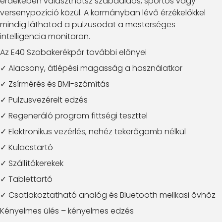
érdekében választhatsz szabadidős, sportos vagy
versenypozíció közül. A kormányban lévő érzékelőkkel
mindig láthatod a pulzusodat a mesterséges
intelligencia monitoron.
Az E40 Szobakerékpár további előnyei
✓ Alacsony, átlépési magasság a használatkor
✓ Zsírmérés és BMI-számítás
✓ Pulzusvezérelt edzés
✓ Regeneráló program fittségi teszttel
✓ Elektronikus vezérlés, nehéz tekerőgomb nélkül
✓ Kulacstartó
✓ Szállítókerekek
✓ Tablettartó
✓ Csatlakoztatható analóg és Bluetooth mellkasi övhöz
Kényelmes ülés – kényelmes edzés