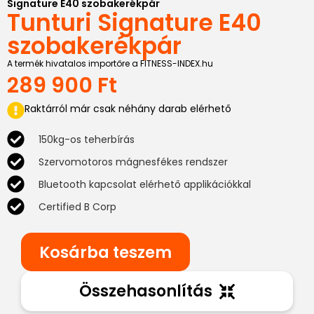
Signature E40 szobakerékpár
Tunturi Signature E40
szobakerékpár
A termék hivatalos importőre a FITNESS-INDEX.hu
289 900
Ft
Raktárról már csak néhány darab elérhető
150kg-os teherbírás
Szervomotoros mágnesfékes rendszer
Bluetooth kapcsolat elérhető applikációkkal
Certified B Corp
Kosárba teszem
Összehasonlítás