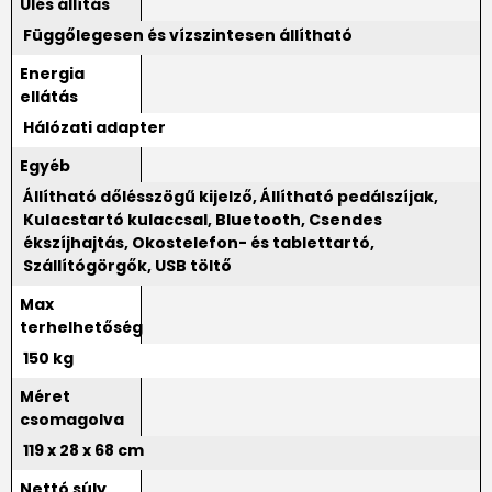
Ülés állítás
Függőlegesen és vízszintesen állítható
Energia
ellátás
Hálózati adapter
Egyéb
Állítható dőlésszögű kijelző, Állítható pedálszíjak,
Kulacstartó kulaccsal, Bluetooth, Csendes
ékszíjhajtás, Okostelefon- és tablettartó,
Szállítógörgők, USB töltő
Max
terhelhetőség
150 kg
Méret
csomagolva
119 x 28 x 68 cm
Nettó súly