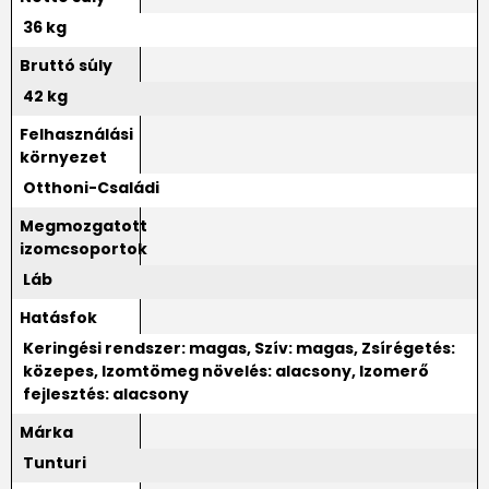
36 kg
Bruttó súly
42 kg
Felhasználási
környezet
Otthoni-Családi
Megmozgatott
izomcsoportok
Láb
Hatásfok
Keringési rendszer: magas, Szív: magas, Zsírégetés:
közepes, Izomtömeg növelés: alacsony, Izomerő
fejlesztés: alacsony
Márka
Tunturi