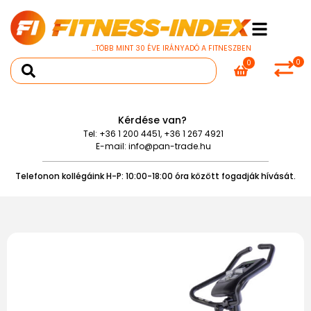
...TÖBB MINT 30 ÉVE IRÁNYADÓ A FITNESZBEN
0
0
Kérdése van?
Tel:
+36 1 200 4451
,
+36 1 267 4921
E-mail:
info@pan-trade.hu
Telefonon kollégáink H-P: 10:00-18:00 óra között fogadják hívását.