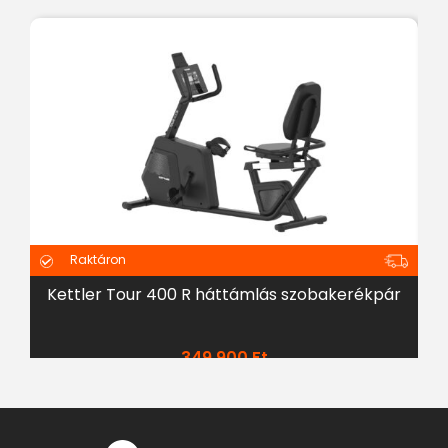
Raktáron
Kettler Tour 400 R háttámlás szobakerékpár
349 900
Ft