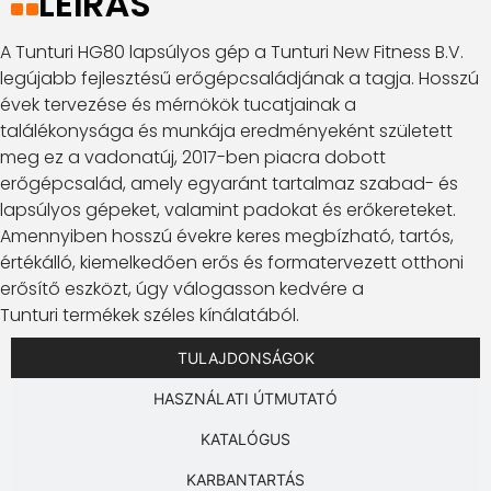
LEÍRÁS
A Tunturi HG80 lapsúlyos gép a Tunturi New Fitness B.V.
legújabb fejlesztésű erőgépcsaládjának a tagja. Hosszú
évek tervezése és mérnökök tucatjainak a
találékonysága és munkája eredményeként született
meg ez a vadonatúj, 2017-ben piacra dobott
erőgépcsalád, amely egyaránt tartalmaz szabad- és
lapsúlyos gépeket, valamint padokat és erőkereteket.
Amennyiben hosszú évekre keres megbízható, tartós,
értékálló, kiemelkedően erős és formatervezett otthoni
erősítő eszközt, úgy válogasson kedvére a
Tunturi termékek széles kínálatából.
TULAJDONSÁGOK
HASZNÁLATI ÚTMUTATÓ
KATALÓGUS
KARBANTARTÁS