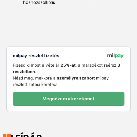
házhozszállítás
milpay részletfizetés
Fizesd ki most a vételár
25%-át
, a maradékot ráérsz
3
részletben
.
Nézd meg, mekkora a
személyre szabott
milpay
részletfizetési kereted!
Megnézem a keretemet