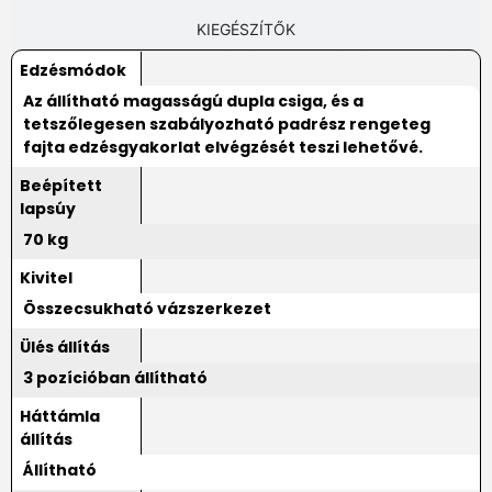
KIEGÉSZÍTŐK
Edzésmódok
Az állítható magasságú dupla csiga, és a
tetszőlegesen szabályozható padrész rengeteg
fajta edzésgyakorlat elvégzését teszi lehetővé.
Beépített
lapsúy
70 kg
Kivitel
Összecsukható vázszerkezet
Ülés állítás
3 pozícióban állítható
Háttámla
állítás
Állítható