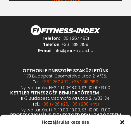
1 049 900
Ft
Telefon:
+36 1 267 4921
Telefon:
+36 1 318 7159
E-mail:
info@pan-trade.hu
OTTHONI FITNESZGÉP SZAKÜZLETÜNK
1173 Budapest, Csomafalva utca 2. A/35.
Tel.:
+36 1 267 4921
,
+36 1 318 7159
Nyitva tartás: H-P: 10:00-18:00, SZ: 10:00-13:00
KETTLER FITNESZGÉP BEMUTATÓTEREM
1173 Budapest, Csomafalva utca 2. A/33-34.
Tel.:
+36 1 426 1126
,
+36 1 200 4451
Nyitva tartás: H-P: 10:00-18:00, SZ: 10:00-13:00
PROFESSZIONÁLIS FITNESZGÉP BEMUTATÓTEREM
2360 Gyál, Vállalkozó u. 12.
Hozzájárulás kezelése
Tel.:
+36 1 900 0657