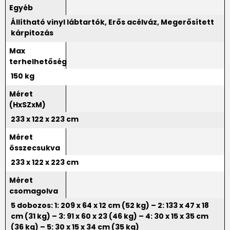
Egyéb
Állítható vinyl lábtartók, Erős acélváz, Megerősített
kárpitozás
Max
terhelhetőség
150 kg
Méret
(HxSZxM)
233 x 122 x 223 cm
Méret
összecsukva
233 x 122 x 223 cm
Méret
csomagolva
5 dobozos: 1: 209 x 64 x 12 cm (52 kg) – 2: 133 x 47 x 18
cm (31 kg) – 3: 91 x 60 x 23 (46 kg) – 4: 30 x 15 x 35 cm
(36 kg) – 5: 30 x 15 x 34 cm (35 kg)