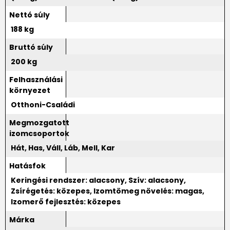
Nettó súly
188 kg
Bruttó súly
200 kg
Felhasználási
környezet
Otthoni-Családi
Megmozgatott
izomcsoportok
Hát, Has, Váll, Láb, Mell, Kar
Hatásfok
Keringési rendszer: alacsony, Szív: alacsony,
Zsírégetés: közepes, Izomtömeg növelés: magas,
Izomerő fejlesztés: közepes
Márka