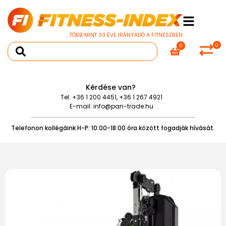
...TÖBB MINT 30 ÉVE IRÁNYADÓ A FITNESZBEN
0
0
Kérdése van?
Tel:
+36 1 200 4451
,
+36 1 267 4921
E-mail:
info@pan-trade.hu
Telefonon kollégáink H-P: 10:00-18:00 óra között fogadják hívását.