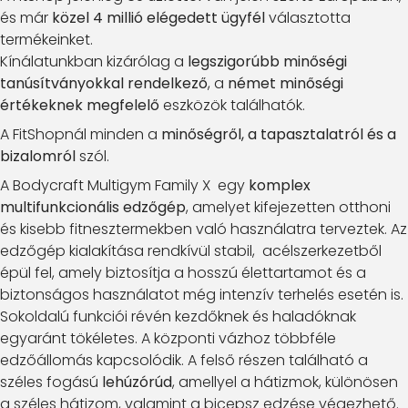
és már
közel 4 millió elégedett ügyfél
választotta
termékeinket.
Kínálatunkban kizárólag a
legszigorúbb minőségi
tanúsítványokkal rendelkező
, a
német minőségi
értékeknek megfelelő
eszközök találhatók.
A FitShopnál minden a
minőségről, a tapasztalatról és a
bizalomról
szól.
A Bodycraft Multigym Family X egy
komplex
multifunkcionális edzőgép
, amelyet kifejezetten otthoni
és kisebb fitnesztermekben való használatra terveztek. Az
edzőgép kialakítása rendkívül stabil, acélszerkezetből
épül fel, amely biztosítja a hosszú élettartamot és a
biztonságos használatot még intenzív terhelés esetén is.
Sokoldalú funkciói révén kezdőknek és haladóknak
egyaránt tökéletes. A központi vázhoz többféle
edzőállomás kapcsolódik. A felső részen található a
széles fogású
lehúzórúd
, amellyel a hátizmok, különösen
a széles hátizom, valamint a bicepsz edzése végezhető.