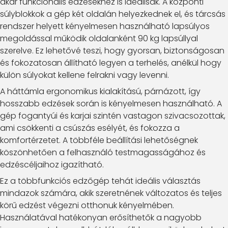
akár funkcionális edzésekhez is ideálisak. A központi
súlyblokkok a gép két oldalán helyezkednek el, és tárcsás
rendszer helyett kényelmesen használható lapsúlyos
megoldással működik oldalanként 90 kg lapsúllyal
szerelve. Ez lehetővé teszi, hogy gyorsan, biztonságosan
és fokozatosan állítható legyen a terhelés, anélkül hogy
külön súlyokat kellene felrakni vagy levenni.
A háttámla ergonomikus kialakítású, párnázott, így
hosszabb edzések során is kényelmesen használható. A
gép fogantyúi és karjai szintén vastagon szivacsozottak,
ami csökkenti a csúszás esélyét, és fokozza a
komfortérzetet. A többféle beállítási lehetőségnek
köszönhetően a felhasználó testmagasságához és
edzéscéljaihoz igazítható.
Ez a többfunkciós edzőgép tehát ideális választás
mindazok számára, akik szeretnének változatos és teljes
körű edzést végezni otthonuk kényelmében.
Használatával hatékonyan erősíthetők a nagyobb