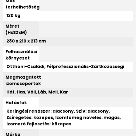
Max
terhelhetőség
130 kg
Méret
(HxSZxM)
280 x 210 x 213 cm
Felhasználási
környezet
Otthoni-Családi, Félprofesszionális-Zártközösségi
Megmozgatott
izomcsoportok
Hát, Has, Váll, Láb, Mell, Kar
Hatásfok
Keringési rendszer: alacsony, Szív: alacsony,
Zsírégetés: közepes, Izomtömeg növelés: magas,
Izomerő fejlesztés: közepes
Márka