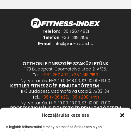
Telefon:
+36 1 267 4921
Telefon:
+36 1 318 7159
E-mail:
info@pan-trade.hu
OTTHONI FITNESZGÉP SZAKÜZLETÜNK
1173 Budapest, Csomafalva utca 2. A/35.
Tel.:
+36 1 267 4921
,
+36 1 318 7159
Nyitva tartás: H-P: 10:00-18:00, SZ: 10:00-13:00
KETTLER FITNESZGÉP BEMUTATÓTEREM
1173 Budapest, Csomafalva utca 2. A/33-34.
Tel.:
+36 1 426 1126
,
+36 1 200 4451
Nyitva tartás: H-P: 10:00-18:00, SZ: 10:00-13:00
PROFESSZIONÁLIS FITNESZGÉP BEMUTATÓTEREM
2360 Gyál, Vállalkozó u. 12.
Hozzájárulás kezelése
Tel.:
+36 1 900 0657
Nyitva tartás: előzetes bejelentkezés alapján
A legjobb felhasználói élmény biztosítása érdekében olyan