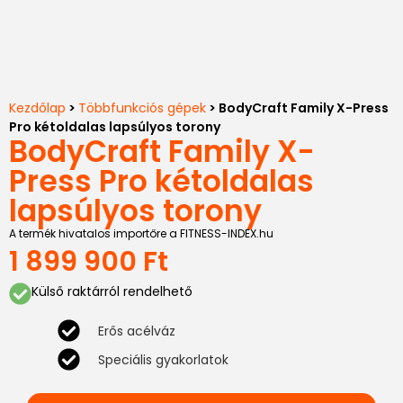
Kezdőlap
>
Többfunkciós gépek
> BodyCraft Family X-Press
Pro kétoldalas lapsúlyos torony
BodyCraft Family X-
Press Pro kétoldalas
lapsúlyos torony
A termék hivatalos importőre a FITNESS-INDEX.hu
1 899 900
Ft
Külső raktárról rendelhető
Erős acélváz
Speciális gyakorlatok