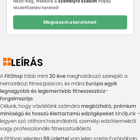
Nézd meg, mekkora a
személyre szabott
milpay
részletfizetési kereted!
Megnézem a keretemet
LEÍRÁS
A
FitShop
több mint
20 éve
meghatározó szereplő a
nemzetközi fitneszpiacon, és mára
Európa egyik
legnagyobb és legismertebb fitneszeszköz-
forgalmazója
.
Célunk, hogy vásárlóink számára
megbízható, prémium
minőségű és hosszú élettartamú edzőgépeket
kínáljunk –
legyen szó otthoni használatról, személyi edzőtermekről
vagy professzionális fitneszstúdiókról.
A FitShop jelenleg
69 üzlettel
van jelen szerte Európában,