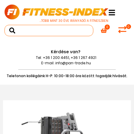
...TÖBB MINT 30 ÉVE IRÁNYADÓ A FITNESZBEN
0
0
Kérdése van?
Tel:
+36 1 200 4451
,
+36 1 267 4921
E-mail:
info@pan-trade.hu
Telefonon kollégáink H-P: 10:00-18:00 óra között fogadják hívását.