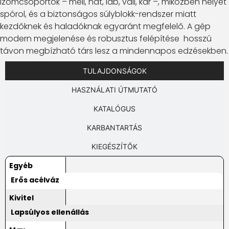
izomcsoportok – mell, hát, láb, váll, kar –, miközben helyet
spórol, és a biztonságos súlyblokk-rendszer miatt
kezdőknek és haladóknak egyaránt megfelelő. A gép
modern megjelenése és robusztus felépítése hosszú
távon megbízható társ lesz a mindennapos edzésekben.
TULAJDONSÁGOK
HASZNÁLATI ÚTMUTATÓ
KATALÓGUS
KARBANTARTÁS
KIEGÉSZÍTŐK
Egyéb
Erős acélváz
Kivitel
Lapsúlyos ellenállás