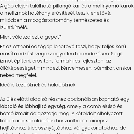
A gép elején található
pillangó kar
és a
mellnyomó karok
a mellizmok hatékony erősítését teszik lehetővé,
miközben a mozgástartomány természetes és
ízületkímélő.
Miért válaszd ezt a gépet?
Ez az otthoni edzőgép lehetővé teszi, hogy
teljes körű
erősítő edzést
végezz egyetlen berendezésen. Segít
izmot építeni, erősíteni, formálni és fejleszteni az
állóképességet – mindezt kényelmesen, bármikor, amikor
neked megfelel.
Ideális kezdőknek és haladóknak
Az ülés előtti oldalsó részhez opcionálisan kapható egy
lábtoló és lábhajlító egység
, amely a comb elülső és
hátsó izmait dolgoztatja meg. A kétoldalt elhelyezett
kábelkarok sokoldalúan használhatók: bicepsz
hajlításhoz, tricepsznyújtáshoz, vállgyakorlatokhoz, de