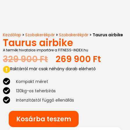
Kezdőlap
>
Szobakerékpár
>
Szobakerékpár
> Taurus airbike
Taurus airbike
A termék hivatalos importőre a FITNESS-INDEX.hu
329 900
Ft
269 900
Ft
Raktárról már csak néhány darab elérhető
Kompakt méret
130kg-os teherbírás
Intenzitástól függő ellenállás
Kosárba teszem