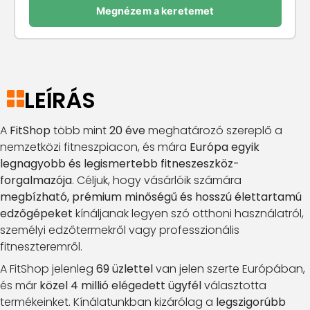
Megnézem a keretemet
LEÍRÁS
A
FitShop
több mint
20 éve
meghatározó szereplő a
nemzetközi fitneszpiacon, és mára
Európa egyik
legnagyobb és legismertebb fitneszeszköz-
forgalmazója
. Céljuk, hogy vásárlóik számára
megbízható, prémium minőségű és hosszú élettartamú
edzőgépeket
kínáljanak legyen szó otthoni használatról,
személyi edzőtermekről vagy professzionális
fitneszteremről.
A FitShop jelenleg
69 üzlettel
van jelen szerte Európában,
és már
közel 4 millió elégedett ügyfél
választotta
termékeinket. Kínálatunkban kizárólag a
legszigorúbb