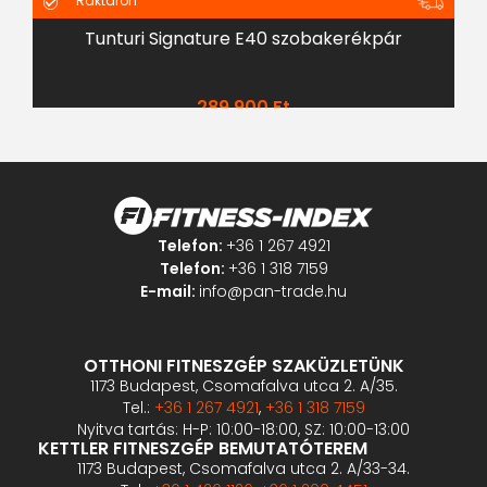
Raktáron
Tunturi Signature E40 szobakerékpár
K
289 900
Ft
Telefon:
+36 1 267 4921
Telefon:
+36 1 318 7159
E-mail:
info@pan-trade.hu
OTTHONI FITNESZGÉP SZAKÜZLETÜNK
1173 Budapest, Csomafalva utca 2. A/35.
Tel.:
+36 1 267 4921
,
+36 1 318 7159
Nyitva tartás: H-P: 10:00-18:00, SZ: 10:00-13:00
KETTLER FITNESZGÉP BEMUTATÓTEREM
1173 Budapest, Csomafalva utca 2. A/33-34.