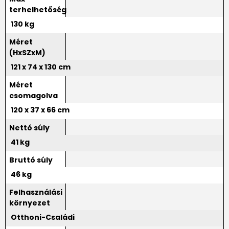
terhelhetőség
130 kg
Méret
(HxSZxM)
121 x 74 x 130 cm
Méret
csomagolva
120 x 37 x 66 cm
Nettó súly
41 kg
Bruttó súly
46 kg
Felhasználási
környezet
Otthoni-Családi