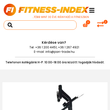
...TÖBB MINT 30 ÉVE IRÁNYADÓ A FITNESZBEN
0
0
Kérdése van?
Tel:
+36 1 200 4451
,
+36 1 267 4921
E-mail:
info@pan-trade.hu
Telefonon kollégáink H-P: 10:00-18:00 óra között fogadják hívását.