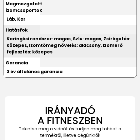
Megmozgatott
izomcsoportok
Láb, Kar
Hatásfok
Keringési rendszer: magas, Szív: magas, Zsírégetés:
közepes, Izomtömeg növelés: alacsony, Izomerő
fejlesztés: közepes
Garancia
3 év általános garancia
IRÁNYADÓ
A FITNESZBEN
Tekintse meg a videót és tudjon meg többet a
termékről, illetve cégünkről!