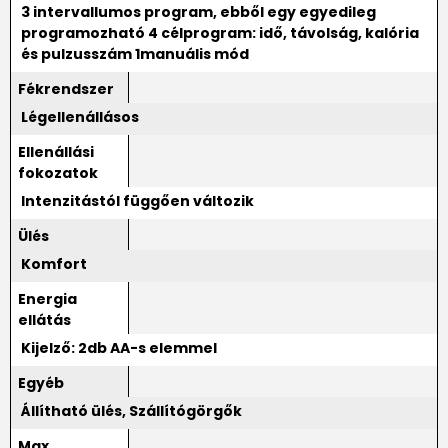
3 intervallumos program, ebből egy egyedileg
programozható 4 célprogram: idő, távolság, kalória
és pulzusszám 1manuális mód
Fékrendszer
Légellenállásos
Ellenállási
fokozatok
Intenzitástól függően változik
Ülés
Komfort
Energia
ellátás
Kijelző: 2db AA-s elemmel
Egyéb
Állítható ülés, Szállítógörgők
Max