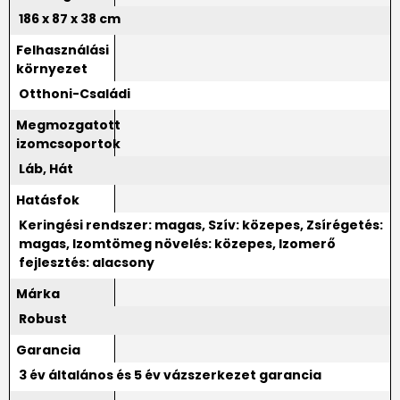
186 x 87 x 38 cm
Felhasználási
környezet
Otthoni-Családi
Megmozgatott
izomcsoportok
Láb, Hát
Hatásfok
Keringési rendszer: magas, Szív: közepes, Zsírégetés:
magas, Izomtömeg növelés: közepes, Izomerő
fejlesztés: alacsony
Márka
Robust
Garancia
3 év általános és 5 év vázszerkezet garancia