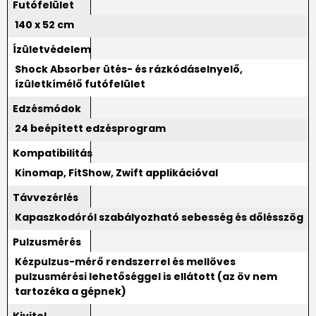
Futófelület
140 x 52 cm
Ízületvédelem
Shock Absorber ütés- és rázkódáselnyelő,
ízületkímélő futófelület
Edzésmódok
24 beépített edzésprogram
Kompatibilitás
Kinomap, FitShow, Zwift applikációval
Távvezérlés
Kapaszkodóról szabályozható sebesség és dőlésszög
Pulzusmérés
Kézpulzus-mérő rendszerrel és mellöves
pulzusmérési lehetőséggel is ellátott (az öv nem
tartozéka a gépnek)
Kivitel