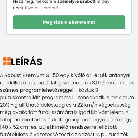
Nézd meg, mekkora a
személyre szabott
milpay
részletfizetési kereted!
Megnézem a keretemet
LEÍRÁS
A
Robust Premium GT50
egy
kíváló ár-érték aránnyal
rendelkező futópad. Kifejezetten erős
3,0 LE motor
ral és
számos programlehetőséggel
– köztük
3
pulzuskontrollált programmal
– rendelkezik. A maximum
20% -ig állítható dőlésszög
és a
22 km/h végsebesség
még gyakorlott futók számára is igazi kihívást jelent. A
futópad komfortos és kategóriájában egydülálló nagy
140 x 52 cm-es, ízületkímélő rendszerrel ellátott
futófelület
e élvezetessé teszi az edzést. A pulzusérték