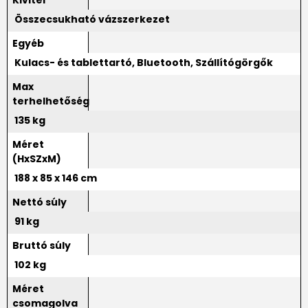
Összecsukható vázszerkezet
Egyéb
Kulacs- és tablettartó, Bluetooth, Szállítógörgők
Max
terhelhetőség
135 kg
Méret
(HxSZxM)
188 x 85 x 146 cm
Nettó súly
91 kg
Bruttó súly
102 kg
Méret
csomagolva