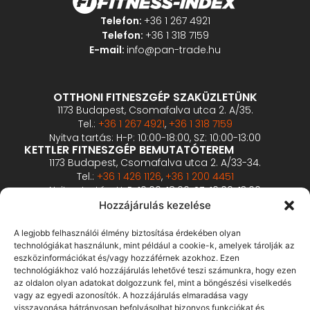
Telefon:
+36 1 267 4921
Telefon:
+36 1 318 7159
E-mail:
info@pan-trade.hu
OTTHONI FITNESZGÉP SZAKÜZLETÜNK
1173 Budapest, Csomafalva utca 2. A/35.
Tel.:
+36 1 267 4921
,
+36 1 318 7159
Nyitva tartás: H-P: 10:00-18:00, SZ: 10:00-13:00
KETTLER FITNESZGÉP BEMUTATÓTEREM
1173 Budapest, Csomafalva utca 2. A/33-34.
Tel.:
+36 1 426 1126
,
+36 1 200 4451
Nyitva tartás: H-P: 10:00-18:00, SZ: 10:00-13:00
PROFESSZIONÁLIS FITNESZGÉP BEMUTATÓTEREM
Hozzájárulás kezelése
2360 Gyál, Vállalkozó u. 12.
Tel.:
+36 1 900 0657
A legjobb felhasználói élmény biztosítása érdekében olyan
Nyitva tartás: előzetes bejelentkezés alapján
technológiákat használunk, mint például a cookie-k, amelyek tárolják az
eszközinformációkat és/vagy hozzáférnek azokhoz. Ezen
technológiákhoz való hozzájárulás lehetővé teszi számunkra, hogy ezen
ÁSZF
az oldalon olyan adatokat dolgozzunk fel, mint a böngészési viselkedés
Adatvédelmi tájékoztató
vagy az egyedi azonosítók. A hozzájárulás elmaradása vagy
visszavonása hátrányosan befolyásolhat bizonyos funkciókat és