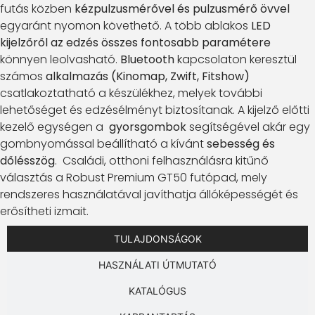
futás közben
kézpulzusmérővel és pulzusmérő övvel
egyaránt nyomon követhető. A több ablakos
LED
kijelzőről az edzés összes fontosabb paramétere
könnyen leolvasható.
Bluetooth
kapcsolaton keresztül
számos
alkalmazás (Kinomap, Zwift, Fitshow)
csatlakoztatható a készülékhez, melyek további
lehetőséget és edzésélményt biztosítanak. A kijelző előtti
kezelő egységen a
gyorsgombok
segítségével akár egy
gombnyomással beállítható a kívánt
sebesség és
dőlésszög
. Családi, otthoni felhasználásra kitűnő
választás a Robust Premium GT50 futópad, mely
rendszeres használatával javíthatja állóképességét és
erősítheti izmait.
TULAJDONSÁGOK
HASZNÁLATI ÚTMUTATÓ
KATALÓGUS