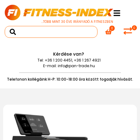
...TÖBB MINT 30 ÉVE IRÁNYADÓ A FITNESZBEN
0
0
Kérdése van?
Tel:
+36 1 200 4451
,
+36 1 267 4921
E-mail:
info@pan-trade.hu
Telefonon kollégáink H-P: 10:00-18:00 óra között fogadják hívását.