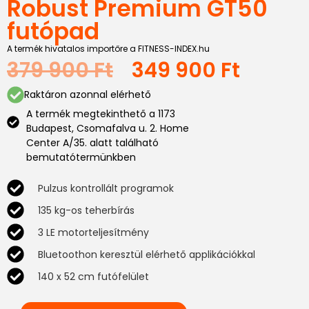
Robust Premium GT50
futópad
A termék hivatalos importőre a FITNESS-INDEX.hu
379 900
Ft
349 900
Ft
Raktáron azonnal elérhető
A termék megtekinthető a 1173
Budapest, Csomafalva u. 2. Home
Center A/35. alatt található
bemutatótermünkben
Pulzus kontrollált programok
135 kg-os teherbírás
3 LE motorteljesítmény
Bluetoothon keresztül elérhető applikációkkal
140 x 52 cm futófelület