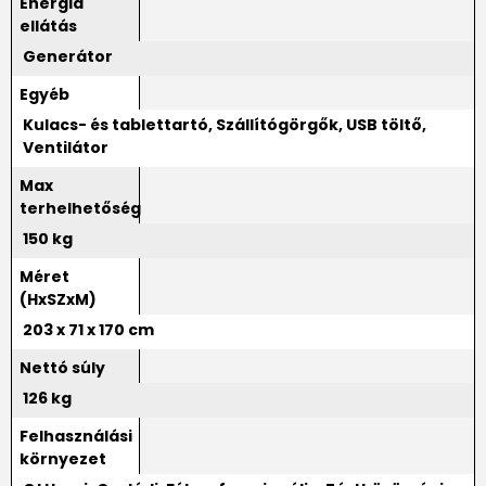
Energia
ellátás
Generátor
Egyéb
Kulacs- és tablettartó, Szállítógörgők, USB töltő,
Ventilátor
Max
terhelhetőség
150 kg
Méret
(HxSZxM)
203 x 71 x 170 cm
Nettó súly
126 kg
Felhasználási
környezet