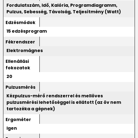
Fordulatszám, Idő, Kalória, Programdiagramm,
Pulzus, Sebesség, Távolság, Teljesítmény (Watt)
Edzésmódok
15 edzésprogram
Fékrendszer
Elektromágnes
Ellenállási
fokozatok
20
Pulzusmérés
Kézpulzus-mérő rendszerrel és mellöves
pulzusmérési lehetőséggel is ellátott (az öv nem
tartozéka a gépnek)
Ergométer
Igen