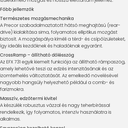
ízületkímélő mozgás és hosszú élettartam jellemez.
Főbb jellemzők
Természetes mozgásmechanika
A Precor szabadalmaztatott hátsó meghajtású (rear-
drive) kialakítása sima, folyamatos elliptikus mozgást
biztosít. A mozgáspálya kíméli a térd- és csípőízületeket,
így ideális kezdőknek és haladóknak egyaránt.
CrossRamp – állítható dőlésszög
Az EFX 731 egyik kiemelt funkciója az állítható rámpaszög,
amely lehetővé teszi az edzés intenzitásának és az
izomterhelés változtatását. Az emelkedő növelésével
nagyobb hangsúly helyezhető például a comb- és
farizmokra.
Masszív, edzőtermi kivitel
A készülék robusztus vázzal és nagy teherbírással
rendelkezik, így folyamatos, intenzív használatra is
alkalmas.