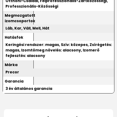
Otthoni-Családi, Félprofesszionális-Zártközösségi,
Professzionális-Közösségi
Megmozgatott
izomcsoportok
Láb, Kar, Váll, Mell, Hát
Hatásfok
Keringési rendszer: magas, Szív: közepes, Zsírégetés:
magas, Izomtömeg növelés: alacsony, Izomerő
fejlesztés: alacsony
Márka
Precor
Garancia
3 év általános garancia