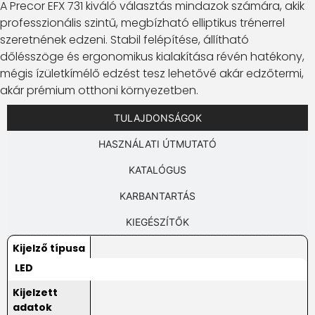
A Precor EFX 731 kiváló választás mindazok számára, akik
professzionális szintű, megbízható elliptikus trénerrel
szeretnének edzeni. Stabil felépítése, állítható
dőlésszöge és ergonomikus kialakítása révén hatékony,
mégis ízületkímélő edzést tesz lehetővé akár edzőtermi,
akár prémium otthoni környezetben.
TULAJDONSÁGOK
HASZNÁLATI ÚTMUTATÓ
KATALÓGUS
KARBANTARTÁS
KIEGÉSZÍTŐK
Kijelző típusa
LED
Kijelzett
adatok