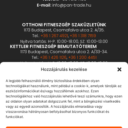
E-mail:
info@pan-trade.hu
OTTHONI FITNESZGÉP SZAKÜZLETÜNK
1173 Budapest, Csomafalva utca 2. A/35.
Tel.:
+36 1 267 4921
,
+36 1 318 7159
Nyitva tartás: H-P: 10:00-18:00, SZ: 10:00-13:00
KETTLER FITNESZGÉP BEMUTATÓTEREM
1173 Budapest, Csomafalva utca 2. A/33-34.
Tel.:
+36 1 426 1126
,
+36 1 200 4451
Nyitva tartás: H-P: 10:00-18:00, SZ: 10:00-13:00
PROFESSZIONÁLIS FITNESZGÉP BEMUTATÓTEREM
Hozzájárulás kezelése
2360 Gyál, Vállalkozó u. 12.
Tel.:
+36 1 900 0657
A legjobb felhasználói élmény biztosítása érdekében olyan
Nyitva tartás: előzetes bejelentkezés alapján
technológiákat használunk, mint például a cookie-k, amelyek tárolják az
eszközinformációkat és/vagy hozzáférnek azokhoz. Ezen
technológiákhoz való hozzájárulás lehetővé teszi számunkra, hogy ezen
ÁSZF
az oldalon olyan adatokat dolgozzunk fel, mint a böngészési viselkedés
Adatvédelmi tájékoztató
vagy az egyedi azonosítók. A hozzájárulás elmaradása vagy
visszavonása hátrányosan befolyásolhat bizonyos funkciókat és
Fizetés és szállítás
funkciókat.
Bankkártyás fizetés tájékoztató