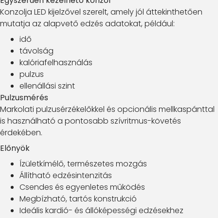
Egyszerűen kezelhető konzol
Konzolja LED kijelzővel szerelt, amely jól áttekinthetően
mutatja az alapvető edzés adatokat, például:
idő
távolság
kalóriafelhasználás
pulzus
ellenállási szint
Pulzusmérés
Markolati pulzusérzékelőkkel és opcionális mellkaspánttal
is használható a pontosabb szívritmus-követés
érdekében.
Előnyök
Ízületkímélő, természetes mozgás
Állítható edzésintenzitás
Csendes és egyenletes működés
Megbízható, tartós konstrukció
Ideális kardió- és állóképességi edzésekhez