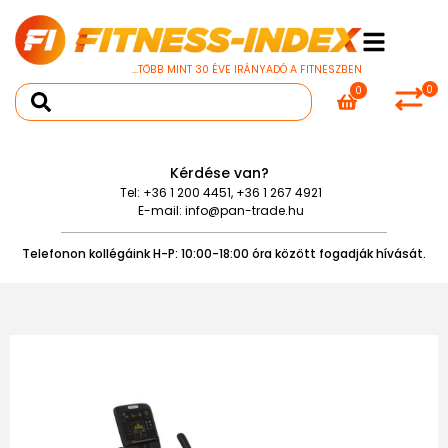
...TÖBB MINT 30 ÉVE IRÁNYADÓ A FITNESZBEN
0
0
Kérdése van?
Tel:
+36 1 200 4451
,
+36 1 267 4921
E-mail:
info@pan-trade.hu
Telefonon kollégáink H-P: 10:00-18:00 óra között fogadják hívását.