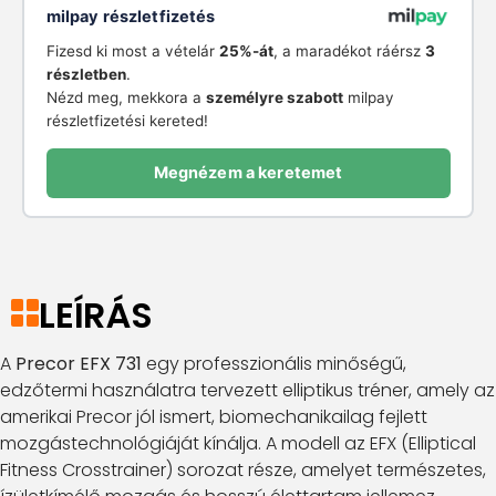
milpay részletfizetés
Fizesd ki most a vételár
25%-át
, a maradékot ráérsz
3
részletben
.
Nézd meg, mekkora a
személyre szabott
milpay
részletfizetési kereted!
Megnézem a keretemet
LEÍRÁS
A
Precor EFX 731
egy professzionális minőségű,
edzőtermi használatra tervezett elliptikus tréner, amely az
amerikai Precor jól ismert, biomechanikailag fejlett
mozgástechnológiáját kínálja. A modell az EFX (Elliptical
Fitness Crosstrainer) sorozat része, amelyet természetes,