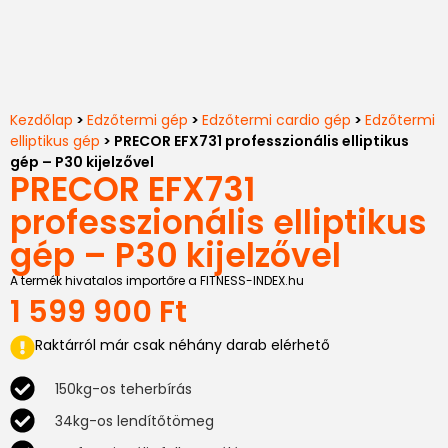
Kezdőlap
>
Edzőtermi gép
>
Edzőtermi cardio gép
>
Edzőtermi
elliptikus gép
> PRECOR EFX731 professzionális elliptikus
gép – P30 kijelzővel
PRECOR EFX731
professzionális elliptikus
gép – P30 kijelzővel
A termék hivatalos importőre a FITNESS-INDEX.hu
1 599 900
Ft
Raktárról már csak néhány darab elérhető
150kg-os teherbírás
34kg-os lendítőtömeg