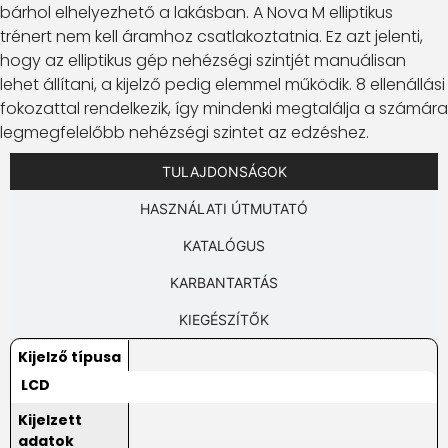
bárhol elhelyezhető a lakásban. A Nova M elliptikus
trénert nem kell áramhoz csatlakoztatnia. Ez azt jelenti,
hogy az elliptikus gép nehézségi szintjét manuálisan
lehet állítani, a kijelző pedig elemmel működik. 8 ellenállási
fokozattal rendelkezik, így mindenki megtalálja a számára
legmegfelelőbb nehézségi szintet az edzéshez.
TULAJDONSÁGOK
HASZNÁLATI ÚTMUTATÓ
KATALÓGUS
KARBANTARTÁS
KIEGÉSZÍTŐK
Kijelző típusa
LCD
Kijelzett
adatok