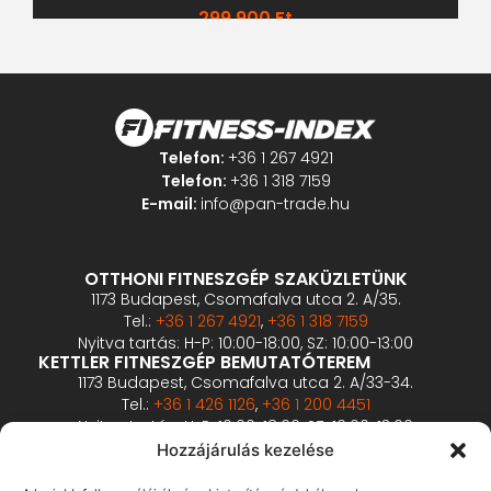
299 900
Ft
Telefon:
+36 1 267 4921
Telefon:
+36 1 318 7159
E-mail:
info@pan-trade.hu
OTTHONI FITNESZGÉP SZAKÜZLETÜNK
1173 Budapest, Csomafalva utca 2. A/35.
Tel.:
+36 1 267 4921
,
+36 1 318 7159
Nyitva tartás: H-P: 10:00-18:00, SZ: 10:00-13:00
KETTLER FITNESZGÉP BEMUTATÓTEREM
1173 Budapest, Csomafalva utca 2. A/33-34.
Tel.:
+36 1 426 1126
,
+36 1 200 4451
Nyitva tartás: H-P: 10:00-18:00, SZ: 10:00-13:00
PROFESSZIONÁLIS FITNESZGÉP BEMUTATÓTEREM
Hozzájárulás kezelése
2360 Gyál, Vállalkozó u. 12.
Tel.:
+36 1 900 0657