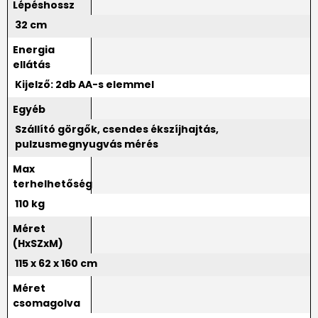
Lépéshossz
32 cm
Energia
ellátás
Kijelző: 2db AA-s elemmel
Egyéb
Szállító görgők, csendes ékszíjhajtás,
pulzusmegnyugvás mérés
Max
terhelhetőség
110 kg
Méret
(HxSZxM)
115 x 62 x 160 cm
Méret
csomagolva