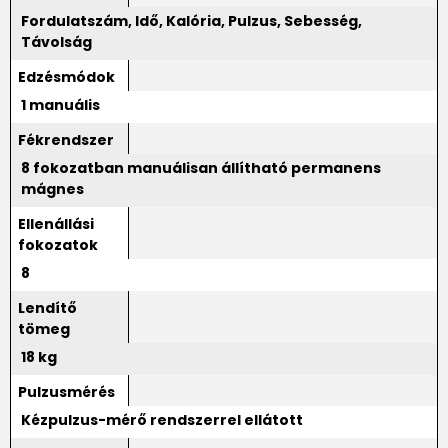
Fordulatszám, Idő, Kalória, Pulzus, Sebesség,
Távolság
Edzésmódok
1 manuális
Fékrendszer
8 fokozatban manuálisan állítható permanens
mágnes
Ellenállási
fokozatok
8
Lendítő
tömeg
18 kg
Pulzusmérés
Kézpulzus-mérő rendszerrel ellátott