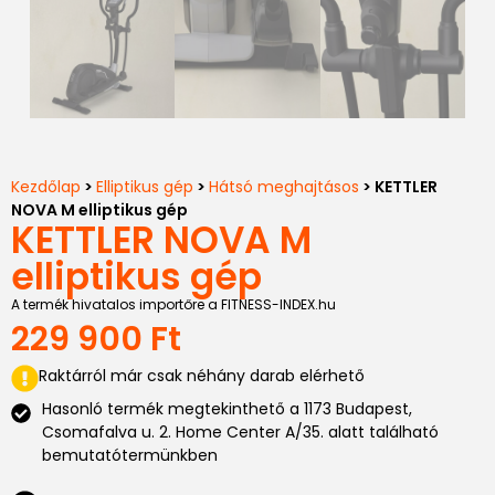
Kezdőlap
>
Elliptikus gép
>
Hátsó meghajtásos
> KETTLER
NOVA M elliptikus gép
KETTLER NOVA M
elliptikus gép
A termék hivatalos importőre a FITNESS-INDEX.hu
229 900
Ft
Raktárról már csak néhány darab elérhető
Hasonló termék megtekinthető a 1173 Budapest,
Csomafalva u. 2. Home Center A/35. alatt található
bemutatótermünkben