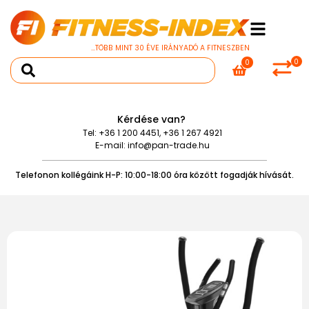
...TÖBB MINT 30 ÉVE IRÁNYADÓ A FITNESZBEN
0
0
Kérdése van?
Tel:
+36 1 200 4451
,
+36 1 267 4921
E-mail:
info@pan-trade.hu
Telefonon kollégáink H-P: 10:00-18:00 óra között fogadják hívását.