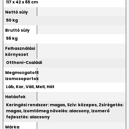
117 x 42 x 65 cm
Nettó súly
50 kg
Bruttó súly
56 kg
Felhasználási
környezet
Otthoni-Családi
Megmozgatott
izomcsoportok
Láb, Kar, Váll, Mell, Hát
Hatásfok
Keringési rendszer: magas, Szív: közepes, Zsírégetés:
magas, Izomtömeg növelés: alacsony, Izomerő
fejlesztés: alacsony
Márka