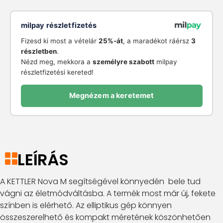
milpay részletfizetés
Fizesd ki most a vételár
25%-át
, a maradékot ráérsz
3
részletben
.
Nézd meg, mekkora a
személyre szabott
milpay
részletfizetési kereted!
Megnézem a keretemet
LEÍRÁS
A KETTLER Nova M segítségével könnyedén bele tud
vágni az életmódváltásba. A termék most már új, fekete
színben is elérhető. Az elliptikus gép könnyen
összeszerelhető és kompakt méretének köszönhetően