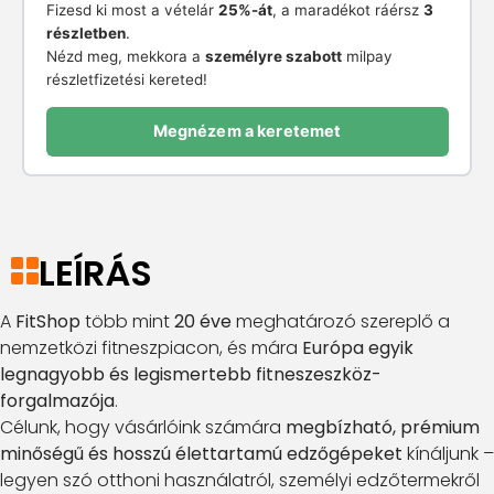
Fizesd ki most a vételár
25%-át
, a maradékot ráérsz
3
részletben
.
Nézd meg, mekkora a
személyre szabott
milpay
részletfizetési kereted!
Megnézem a keretemet
LEÍRÁS
A
FitShop
több mint
20 éve
meghatározó szereplő a
nemzetközi fitneszpiacon, és mára
Európa egyik
legnagyobb és legismertebb fitneszeszköz-
forgalmazója
.
Célunk, hogy vásárlóink számára
megbízható, prémium
minőségű és hosszú élettartamú edzőgépeket
kínáljunk –
legyen szó otthoni használatról, személyi edzőtermekről