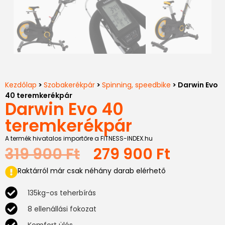
Kezdőlap
>
Szobakerékpár
>
Spinning, speedbike
> Darwin Evo
40 teremkerékpár
Darwin Evo 40
teremkerékpár
A termék hivatalos importőre a FITNESS-INDEX.hu
319 900
Ft
279 900
Ft
Raktárról már csak néhány darab elérhető
135kg-os teherbírás
8 ellenállási fokozat