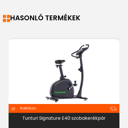
HASONLÓ TERMÉKEK
Raktáron
Tunturi Signature E40 szobakerékpár
K