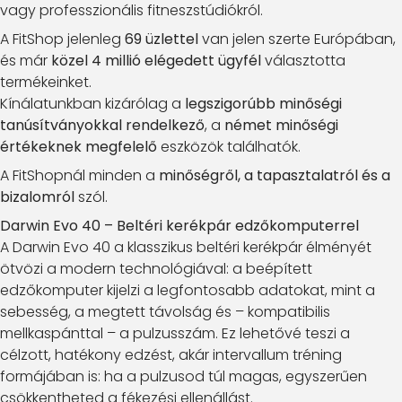
vagy professzionális fitneszstúdiókról.
A FitShop jelenleg
69 üzlettel
van jelen szerte Európában,
és már
közel 4 millió elégedett ügyfél
választotta
termékeinket.
Kínálatunkban kizárólag a
legszigorúbb minőségi
tanúsítványokkal rendelkező
, a
német minőségi
értékeknek megfelelő
eszközök találhatók.
A FitShopnál minden a
minőségről, a tapasztalatról és a
bizalomról
szól.
Darwin Evo 40 – Beltéri kerékpár edzőkomputerrel
A Darwin Evo 40 a klasszikus beltéri kerékpár élményét
ötvözi a modern technológiával: a beépített
edzőkomputer kijelzi a legfontosabb adatokat, mint a
sebesség, a megtett távolság és – kompatibilis
mellkaspánttal – a pulzusszám. Ez lehetővé teszi a
célzott, hatékony edzést, akár intervallum tréning
formájában is: ha a pulzusod túl magas, egyszerűen
csökkentheted a fékezési ellenállást.