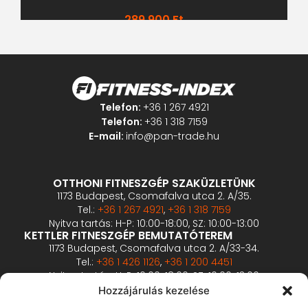
289 900
Ft
Telefon:
+36 1 267 4921
Telefon:
+36 1 318 7159
E-mail:
info@pan-trade.hu
OTTHONI FITNESZGÉP SZAKÜZLETÜNK
1173 Budapest, Csomafalva utca 2. A/35.
Tel.:
+36 1 267 4921
,
+36 1 318 7159
Nyitva tartás: H-P: 10:00-18:00, SZ: 10:00-13:00
KETTLER FITNESZGÉP BEMUTATÓTEREM
1173 Budapest, Csomafalva utca 2. A/33-34.
Tel.:
+36 1 426 1126
,
+36 1 200 4451
Nyitva tartás: H-P: 10:00-18:00, SZ: 10:00-13:00
PROFESSZIONÁLIS FITNESZGÉP BEMUTATÓTEREM
Hozzájárulás kezelése
2360 Gyál, Vállalkozó u. 12.