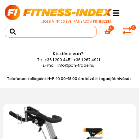
...TÖBB MINT 30 ÉVE IRÁNYADÓ A FITNESZBEN
0
0
Kérdése van?
Tel:
+36 1 200 4451
,
+36 1 267 4921
E-mail:
info@pan-trade.hu
Telefonon kollégáink H-P: 10:00-18:00 óra között fogadják hívását.