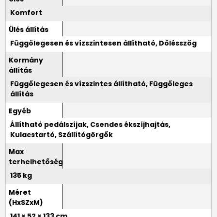
Komfort
Ülés állítás
Függőlegesen és vízszintesen állítható
,
Dőlésszög
Kormány
állítás
Függőlegesen és vízszintes állítható
,
Függőleges
állítás
Egyéb
Állítható pedálszíjak, Csendes ékszíjhajtás,
Kulacstartó, Szállítógörgők
Max
terhelhetőség
135 kg
Méret
(HxSZxM)
141 × 52 × 133 cm