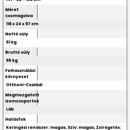
Méret
csomagolva
116 x 24 x 97 cm
Nettó súly
51 kg
Bruttó súly
55 kg
Felhasználási
környezet
Otthoni-Családi
Megmozgatott
izomcsoportok
Láb
Hatásfok
Keringési rendszer: magas, Szív: magas, Zsírégetés: