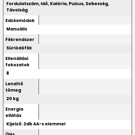
Fordulatszám, Idő, Kalória, Pulzus, Sebesség,
Távolság
Edzésmódok
Manuális
Fékrendszer
Súrlódófék
Ellenállási
fokozatok
8
Lendítő
tömeg
20 kg
Energia
ellátás
Kijelző: 2db AA-s elemmel
Ülés