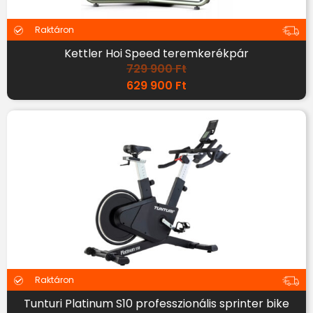
Raktáron
Kettler Hoi Speed teremkerékpár
729 900
Ft
629 900
Ft
Raktáron
Tunturi Platinum S10 professzionális sprinter bike