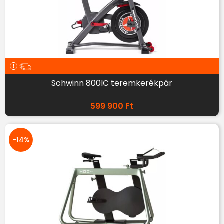
Schwinn 800IC teremkerékpár
599 900
Ft
-14%