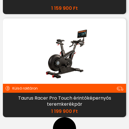
1 159 900
Ft
Külső raktáron
Taurus Racer Pro Touch érintőképernyős
teremkerékpár
1 199 900
Ft