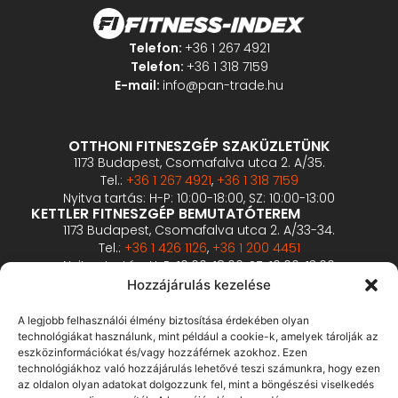
Telefon:
+36 1 267 4921
Telefon:
+36 1 318 7159
E-mail:
info@pan-trade.hu
OTTHONI FITNESZGÉP SZAKÜZLETÜNK
1173 Budapest, Csomafalva utca 2. A/35.
Tel.:
+36 1 267 4921
,
+36 1 318 7159
Nyitva tartás: H-P: 10:00-18:00, SZ: 10:00-13:00
KETTLER FITNESZGÉP BEMUTATÓTEREM
1173 Budapest, Csomafalva utca 2. A/33-34.
Tel.:
+36 1 426 1126
,
+36 1 200 4451
Nyitva tartás: H-P: 10:00-18:00, SZ: 10:00-13:00
PROFESSZIONÁLIS FITNESZGÉP BEMUTATÓTEREM
Hozzájárulás kezelése
2360 Gyál, Vállalkozó u. 12.
Tel.:
+36 1 900 0657
A legjobb felhasználói élmény biztosítása érdekében olyan
Nyitva tartás: előzetes bejelentkezés alapján
technológiákat használunk, mint például a cookie-k, amelyek tárolják az
eszközinformációkat és/vagy hozzáférnek azokhoz. Ezen
technológiákhoz való hozzájárulás lehetővé teszi számunkra, hogy ezen
ÁSZF
az oldalon olyan adatokat dolgozzunk fel, mint a böngészési viselkedés