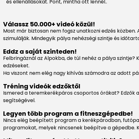
és ellenállásokat. Pont, mintha ott lennél..
Válassz 50.000+ videó közül!
Most már biztosan nem fogsz unatkozni edzés közben. A 
szimulálják. Mindegyik pálya nehézségi szintje és időtar
Eddz a saját szinteden!
Felbringáznál az Alpokba, de túl nehéz a pálya szintje
edzéseket.
Ha viszont nem elég nagy kihívás számodra az adott pál
Tréning videók edzőktől
Ismered a teremkerékpáros csoportos órákat? Edzők a vil
segítségével.
Legyen több program a fitneszgépedbe!
Nincs elég beépített program a kerékpárodban, futópad
programokat, melyek nincsenek beépítve a gépedbe. Kezd