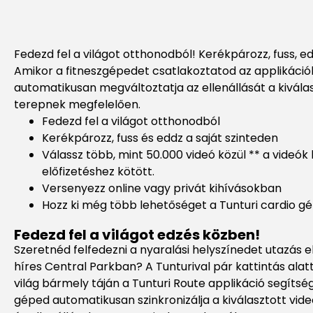
Fedezd fel a világot otthonodból! Kerékpározz, fuss, ed
Amikor a fitneszgépedet csatlakoztatod az applikáció
automatikusan megváltoztatja az ellenállását a kivála
terepnek megfelelően.
Fedezd fel a világot otthonodból
Kerékpározz, fuss és eddz a saját szinteden
Válassz több, mint 50.000 videó közül ** a videók 
előfizetéshez kötött.
Versenyezz online vagy privát kihívásokban
Hozz ki még több lehetőséget a Tunturi cardio g
Fedezd fel a világot edzés közben!
Szeretnéd felfedezni a nyaralási helyszínedet utazás el
híres Central Parkban? A Tunturival pár kattintás ala
világ bármely táján a Tunturi Route applikáció segítség
géped automatikusan szinkronizálja a kiválasztott vi