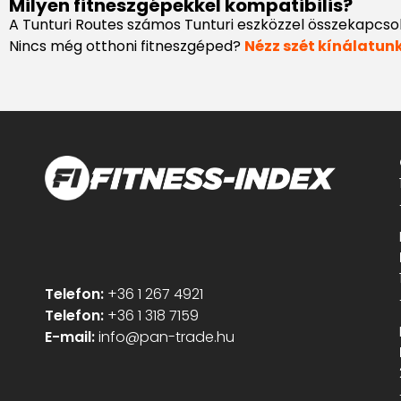
Milyen fitneszgépekkel kompatibilis?
A Tunturi Routes számos Tunturi eszközzel összekapcso
Nincs még otthoni fitneszgéped?
Nézz szét kínálatun
Telefon:
+36 1 267 4921
Telefon:
+36 1 318 7159
E-mail:
info@pan-trade.hu