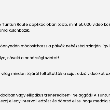
Tunturi Route applikációban több, mint 50.000 videó közü
tama különbözik.
? Könnyedén módosíthatsz a pályák nehézségi szintjén, íg
ya, növeld a nehézségi szintet!
ág minden tájáról feltöltötték a saját edző videóikat az 
odban vagy elliptikus tréneredben? Ne aggódj! A Tunturi
j el egy intervall edzést és döntsd el te, hogy meddig 