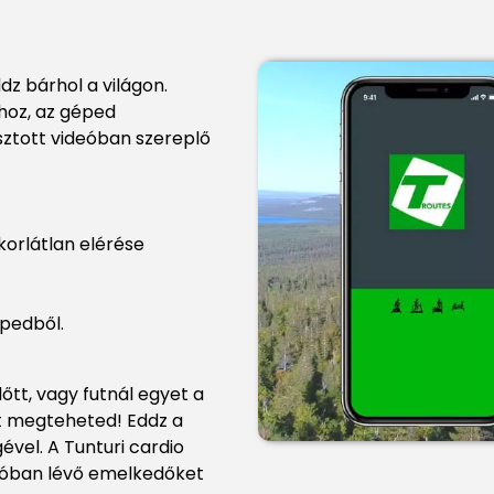
dz bárhol a világon.
hoz, az géped
sztott videóban szereplő
korlátlan elérése
épedből.
őtt, vagy futnál egyet a
tt megteheted! Eddz a
ével. A Tunturi cardio
deóban lévő emelkedőket