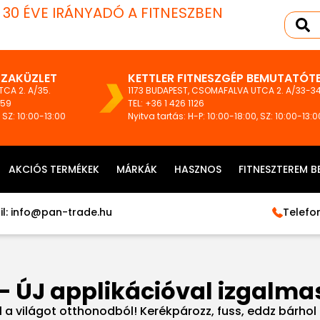
T 30 ÉVE IRÁNYADÓ A FITNESZBEN
SZAKÜZLET
KETTLER FITNESZGÉP BEMUTATÓT
CA 2. A/35.
1173 BUDAPEST, CSOMAFALVA UTCA 2. A/33-34
159
TEL:
+36 1 426 1126
, SZ: 10:00-13:00
Nyitva tartás: H-P: 10:00-18:00, SZ: 10:00-13:0
AKCIÓS TERMÉKEK
MÁRKÁK
HASZNOS
FITNESZTEREM B
l:
info@pan-trade.hu
Telefon
– ÚJ applikációval izgalmas
l a világot otthonodból! Kerékpározz, fuss, eddz bárhol 