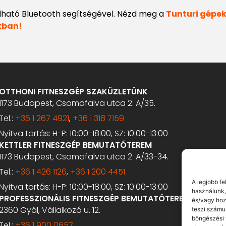
lható Bluetooth segítségével. Nézd meg a
Tunturi gépek 
kban!
OTTHONI FITNESZGÉP SZAKÜZLETÜNK
1173 Budapest, Csomafalva utca 2. A/35.
Tel.:
+36 1 267 4921
,
+36 1 318 7159
Nyitva tartás: H-P: 10:00-18:00, SZ: 10:00-13:00
KETTLER FITNESZGÉP BEMUTATÓTEREM
1173 Budapest, Csomafalva utca 2. A/33-34.
Tel.:
+36 1 426 1126
,
+36 1 200 4451
A legjobb f
Nyitva tartás: H-P: 10:00-18:00, SZ: 10:00-13:00
használunk,
PROFESSZIONÁLIS FITNESZGÉP BEMUTATÓTEREM
és/vagy hoz
2360 Gyál, Vállalkozó u. 12.
teszi számu
böngészési 
Tel.:
+36 1 900 0657