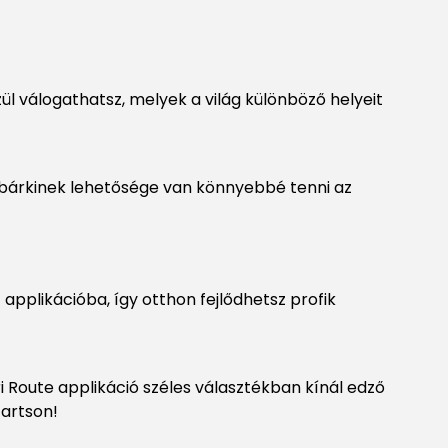
l válogathatsz, melyek a világ különböző helyeit
y bárkinek lehetősége van könnyebbé tenni az
applikációba, így otthon fejlődhetsz profik
 Route applikáció széles választékban kínál edző
tartson!