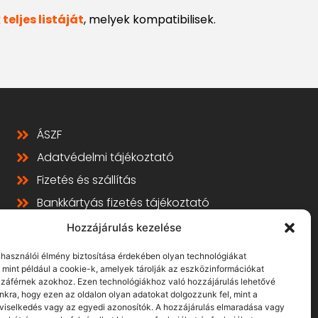
teljes listáját
, melyek kompatibilisek.
ÁSZF
Adatvédelmi tájékoztató
Fizetés és szállítás
Bankkártyás fizetés tájékoztató
GY.I.K.
Hozzájárulás kezelése
Elállás
elhasználói élmény biztosítása érdekében olyan technológiákat
 mint például a cookie-k, amelyek tárolják az eszközinformációkat
záférnek azokhoz. Ezen technológiákhoz való hozzájárulás lehetővé
nkra, hogy ezen az oldalon olyan adatokat dolgozzunk fel, mint a
viselkedés vagy az egyedi azonosítók. A hozzájárulás elmaradása vagy