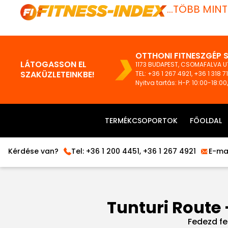
...TÖBB MIN
OTTHONI FITNESZGÉP 
LÁTOGASSON EL
1173 BUDAPEST, CSOMAFALVA UT
SZAKÜZLETEINKBE!
TEL:
+36 1 267 4921
,
+36 1 318 7
Nyitva tartás: H-P: 10:00-18:00
TERMÉKCSOPORTOK
FŐOLDAL
Kérdése van?
Tel:
+36 1 200 4451
,
+36 1 267 4921
E-mai
Tunturi Route 
Fedezd fe