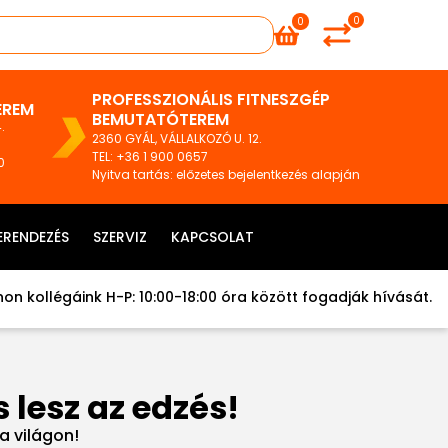
0
0
PROFESSZIONÁLIS FITNESZGÉP
EREM
BEMUTATÓTEREM
.
2360 GYÁL, VÁLLALKOZÓ U. 12.
TEL
:
+36 1 900 0657
0
Nyitva tartás: előzetes bejelentkezés alapján
ERENDEZÉS
SZERVIZ
KAPCSOLAT
on kollégáink H-P: 10:00-18:00 óra között fogadják hívását.
 lesz az edzés!
a világon!