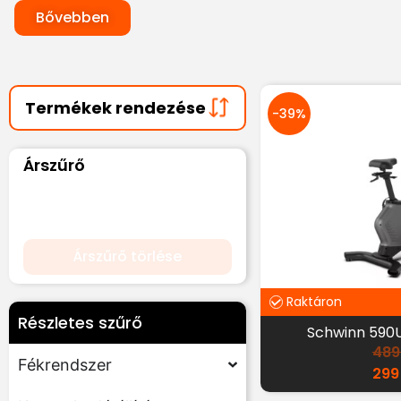
Bővebben
-39%
Árszűrő
Árszűrő törlése
Raktáron
Részletes szűrő
Schwinn 590
489
Fékrendszer
299