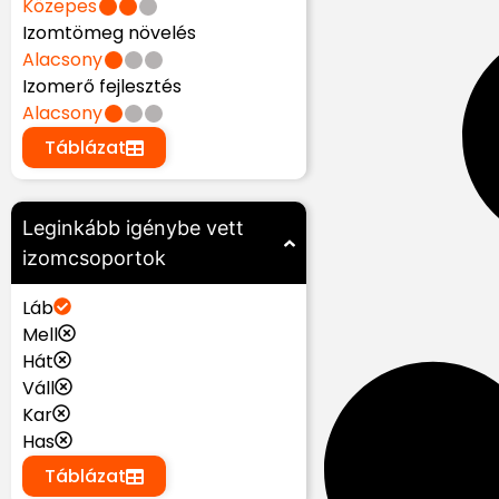
Közepes
Izomtömeg növelés
Alacsony
Izomerő fejlesztés
Alacsony
Táblázat
Leginkább igénybe vett
izomcsoportok
Láb
Mell
Hát
Váll
Kar
Has
Táblázat