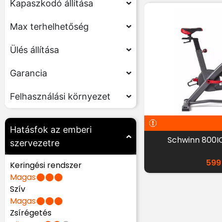
Kapaszkodó állítása
Max terhelhetőség
Ülés állítása
Garancia
Felhasználási környezet
Hatásfok az emberi
Schwinn 800I
szervezetre
599
Keringési rendszer
Magas
Szív
Magas
Zsírégetés