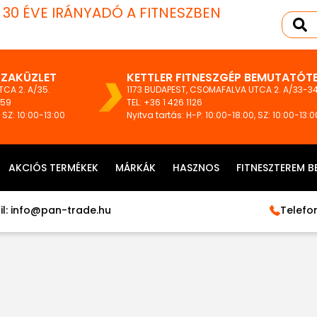
T 30 ÉVE IRÁNYADÓ A FITNESZBEN
SZAKÜZLET
KETTLER FITNESZGÉP BEMUTATÓT
CA 2. A/35.
1173 BUDAPEST, CSOMAFALVA UTCA 2. A/33-34
159
TEL:
+36 1 426 1126
, SZ: 10:00-13:00
Nyitva tartás: H-P: 10:00-18:00, SZ: 10:00-13:0
AKCIÓS TERMÉKEK
MÁRKÁK
HASZNOS
FITNESZTEREM B
l:
info@pan-trade.hu
Telefon