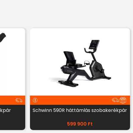
ékpár
Schwinn 590R háttámlás szobakerékpár
599 900
Ft