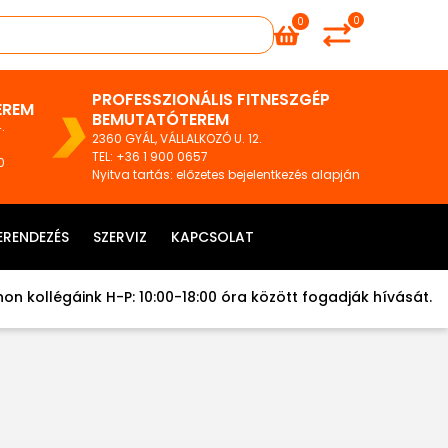
0
0
PROFESSZIONÁLIS FITNESZGÉP
EREM
BEMUTATÓTEREM
.
2360 GYÁL, VÁLLALKOZÓ U. 12.
TEL
:
+36 1 900 0657
0
Nyitva tartás: előzetes bejelentkezés alapján
ERENDEZÉS
SZERVIZ
KAPCSOLAT
on kollégáink H-P: 10:00-18:00 óra között fogadják hívását.