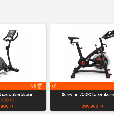
U szobakerékpár
Schwinn 700IC teremker
 900
Ft
 900
Ft
399 900
Ft