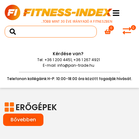
...TÖBB MINT 30 ÉVE IRÁNYADÓ A FITNESZBEN
0
0
Kérdése van?
Tel:
+36 1 200 4451
,
+36 1 267 4921
E-mail:
info@pan-trade.hu
Telefonon kollégáink H-P: 10:00-18:00 óra között fogadják hívását.
ERŐGÉPEK
Bővebben