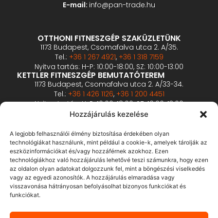
E-mail:
info@pan-trade.hu
OTTHONI FITNESZGÉP SZAKÜZLETÜNK
1173 Budapest, Csomafalva utca 2. A/35.
Tel.:
+36 1 267 4921
,
+36 1 318 7159
Nyitva tartás: H-P: 10:00-18:00, SZ: 10:00-13:00
KETTLER FITNESZGÉP BEMUTATÓTEREM
1173 Budapest, Csomafalva utca 2. A/33-34.
Tel.:
+36 1 426 1126
,
+36 1 200 4451
Nyitva tartás: H-P: 10:00-18:00, SZ: 10:00-13:00
PROFESSZIONÁLIS FITNESZGÉP BEMUTATÓTEREM
Hozzájárulás kezelése
2360 Gyál, Vállalkozó u. 12.
Tel.:
+36 1 900 0657
A legjobb felhasználói élmény biztosítása érdekében olyan
Nyitva tartás: előzetes bejelentkezés alapján
technológiákat használunk, mint például a cookie-k, amelyek tárolják az
eszközinformációkat és/vagy hozzáférnek azokhoz. Ezen
technológiákhoz való hozzájárulás lehetővé teszi számunkra, hogy ezen
ÁSZF
az oldalon olyan adatokat dolgozzunk fel, mint a böngészési viselkedés
Adatvédelmi tájékoztató
vagy az egyedi azonosítók. A hozzájárulás elmaradása vagy
visszavonása hátrányosan befolyásolhat bizonyos funkciókat és
Fizetés és szállítás
funkciókat.
Bankkártyás fizetés tájékoztató
GY.I.K.