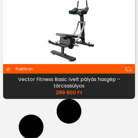
Raktáron
Vector Fitness Basic ívelt pályás hasgép –
tárcsasúlyos
299 900
Ft