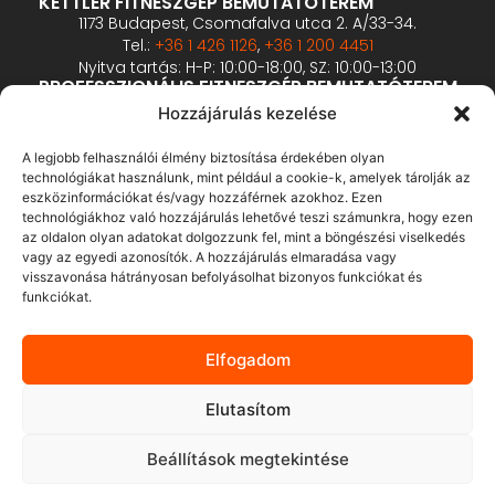
KETTLER FITNESZGÉP BEMUTATÓTEREM
1173 Budapest, Csomafalva utca 2. A/33-34.
Tel.:
+36 1 426 1126
,
+36 1 200 4451
Nyitva tartás: H-P: 10:00-18:00, SZ: 10:00-13:00
PROFESSZIONÁLIS FITNESZGÉP BEMUTATÓTEREM
2360 Gyál, Vállalkozó u. 12.
Hozzájárulás kezelése
Tel.:
+36 1 900 0657
Nyitva tartás: előzetes bejelentkezés alapján
A legjobb felhasználói élmény biztosítása érdekében olyan
technológiákat használunk, mint például a cookie-k, amelyek tárolják az
eszközinformációkat és/vagy hozzáférnek azokhoz. Ezen
ÁSZF
technológiákhoz való hozzájárulás lehetővé teszi számunkra, hogy ezen
Adatvédelmi tájékoztató
az oldalon olyan adatokat dolgozzunk fel, mint a böngészési viselkedés
vagy az egyedi azonosítók. A hozzájárulás elmaradása vagy
Fizetés és szállítás
visszavonása hátrányosan befolyásolhat bizonyos funkciókat és
Bankkártyás fizetés tájékoztató
funkciókat.
GY.I.K.
Elállás
Elfogadom
Elutasítom
Beállítások megtekintése
© 2013.-2026. Pán-Trade Kft. Minden jog fenntartva.