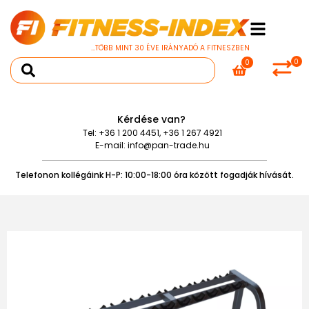
...TÖBB MINT 30 ÉVE IRÁNYADÓ A FITNESZBEN
0
0
Kérdése van?
Tel:
+36 1 200 4451
,
+36 1 267 4921
E-mail:
info@pan-trade.hu
Telefonon kollégáink H-P: 10:00-18:00 óra között fogadják hívását.