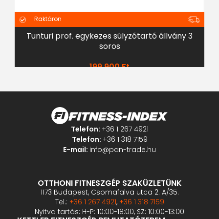
Raktáron
Tunturi prof. egykezes súlyzótartó állvány 3
soros
199 900
Ft
Telefon:
+36 1 267 4921
Telefon:
+36 1 318 7159
E-mail:
info@pan-trade.hu
OTTHONI FITNESZGÉP SZAKÜZLETÜNK
1173 Budapest, Csomafalva utca 2. A/35.
Tel.:
+36 1 267 4921
,
+36 1 318 7159
Nyitva tartás: H-P: 10:00-18:00, SZ: 10:00-13:00