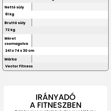
Nettó súly
61 kg
Bruttó súly
72 kg
Méret
csomagolva
241 x 74 x 30 cm
Márka
Vector Fitness
IRÁNYADÓ
A FITNESZBEN