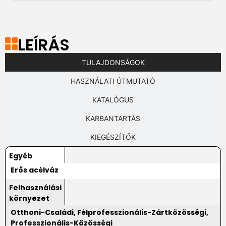
LEÍRÁS
TULAJDONSÁGOK
HASZNÁLATI ÚTMUTATÓ
KATALÓGUS
KARBANTARTÁS
KIEGÉSZÍTŐK
Egyéb
Erős acélváz
Felhasználási
környezet
Otthoni-Családi, Félprofesszionális-Zártközösségi,
Professzionális-Közösségi