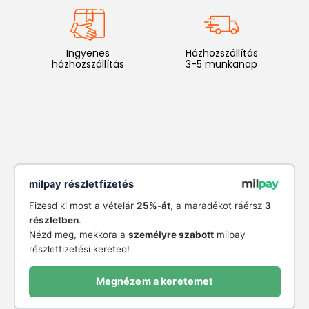
Ingyenes
Házhozszállítás
házhozszállítás
3-5 munkanap
milpay részletfizetés
Fizesd ki most a vételár
25%-át
, a maradékot ráérsz
3
részletben
.
Nézd meg, mekkora a
személyre szabott
milpay
részletfizetési kereted!
Megnézem a keretemet