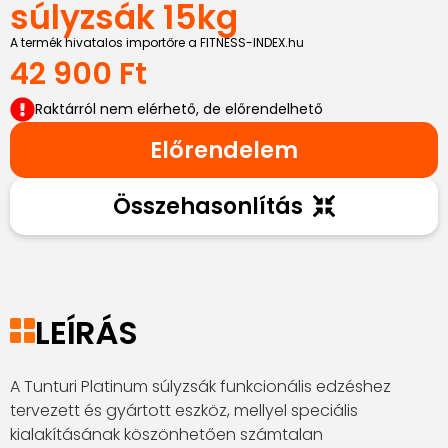
súlyzsák 15kg
A termék hivatalos importőre a FITNESS-INDEX.hu
42 900
Ft
Raktárról nem elérhető, de előrendelhető
Előrendelem
Összehasonlítás
LEÍRÁS
A Tunturi Platinum súlyzsák funkcionális edzéshez
tervezett és gyártott eszköz, mellyel speciális
kialakításának köszönhetően számtalan