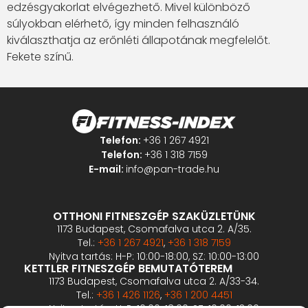
edzésgyakorlat elvégezhető. Mivel különböző
súlyokban elérhető, így minden felhasználó
kiválaszthatja az erőnléti állapotának megfelelőt.
Fekete színű.
Telefon:
+36 1 267 4921
Telefon:
+36 1 318 7159
E-mail:
info@pan-trade.hu
OTTHONI FITNESZGÉP SZAKÜZLETÜNK
1173 Budapest, Csomafalva utca 2. A/35.
Tel.:
+36 1 267 4921
,
+36 1 318 7159
Nyitva tartás: H-P: 10:00-18:00, SZ: 10:00-13:00
KETTLER FITNESZGÉP BEMUTATÓTEREM
1173 Budapest, Csomafalva utca 2. A/33-34.
Tel.:
+36 1 426 1126
,
+36 1 200 4451