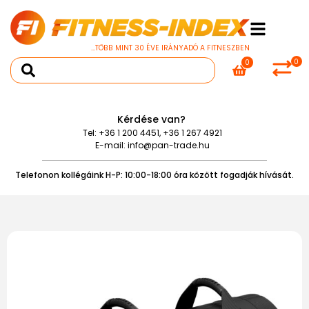
...TÖBB MINT 30 ÉVE IRÁNYADÓ A FITNESZBEN
0
0
Kérdése van?
Tel:
+36 1 200 4451
,
+36 1 267 4921
E-mail:
info@pan-trade.hu
Telefonon kollégáink H-P: 10:00-18:00 óra között fogadják hívását.