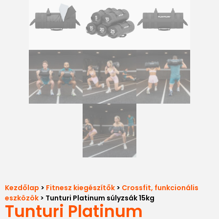
Kezdőlap
>
Fitnesz kiegészítők
>
Crossfit, funkcionális
eszközök
> Tunturi Platinum súlyzsák 15kg
Tunturi Platinum