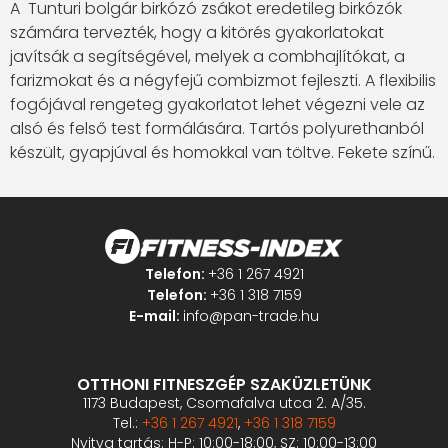
A Tunturi bolgár birkózó zsákot eredetileg birkózók
számára tervezték, hogy a kitörés gyakorlatokat
javítsák a segítségével, melyek a combhajlítókat, a
farizmokat és a négyfejű combizmot fejleszti. A flexibilis
fogójával rengeteg gyakorlatot lehet végezni vele az
alsó és felső test formálására. Tartós polyurethanból
készült, gyapjúval és homokkal van töltve. Fekete színű.
Telefon:
+36 1 267 4921
Telefon:
+36 1 318 7159
E-mail:
info@pan-trade.hu
OTTHONI FITNESZGÉP SZAKÜZLETÜNK
1173 Budapest, Csomafalva utca 2. A/35.
Tel.:
+36 1 267 4921
,
+36 1 318 7159
Nyitva tartás: H-P: 10:00-18:00, SZ: 10:00-13:00