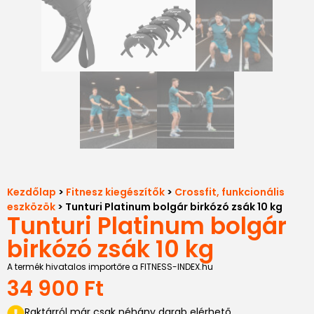
Kezdőlap
>
Fitnesz kiegészítők
>
Crossfit, funkcionális
eszközök
> Tunturi Platinum bolgár birkózó zsák 10 kg
Tunturi Platinum bolgár
birkózó zsák 10 kg
A termék hivatalos importőre a FITNESS-INDEX.hu
34 900
Ft
Raktárról már csak néhány darab elérhető