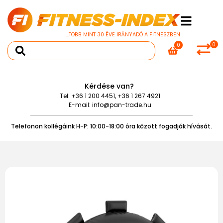
...TÖBB MINT 30 ÉVE IRÁNYADÓ A FITNESZBEN
0
0
Kérdése van?
Tel:
+36 1 200 4451
,
+36 1 267 4921
E-mail:
info@pan-trade.hu
Telefonon kollégáink H-P: 10:00-18:00 óra között fogadják hívását.