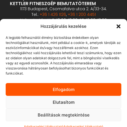
KETTLER FITNESZGÉP BEMUTATÓTEREM
1173 Budapest, Csomafalva utca 2. A/33-34.
Tel.:
+36 1 426 1126
,
+36 1 200 4451
Nyitva tartás: H-P: 10:00-18:00, SZ: 10:00-13:00
PROFESSZIONÁLIS FITNESZGÉP BEMUTATÓTEREM
Hozzájárulás kezelése
2360 Gyál, Vállalkozó u. 12.
Tel.:
+36 1 900 0657
A legjobb felhasználói élmény biztosítása érdekében olyan
Nyitva tartás: előzetes bejelentkezés alapján
technológiákat használunk, mint például a cookie-k, amelyek tárolják az
eszközinformációkat és/vagy hozzáférnek azokhoz. Ezen
technológiákhoz való hozzájárulás lehetővé teszi számunkra, hogy ezen
ÁSZF
az oldalon olyan adatokat dolgozzunk fel, mint a böngészési viselkedés
Adatvédelmi tájékoztató
vagy az egyedi azonosítók. A hozzájárulás elmaradása vagy
visszavonása hátrányosan befolyásolhat bizonyos funkciókat és
Fizetés és szállítás
funkciókat.
Bankkártyás fizetés tájékoztató
GY.I.K.
Elfogadom
Elállás
Elutasítom
Beállítások megtekintése
Adatkezelési tájékoztató
Adatkezelési tájékoztató