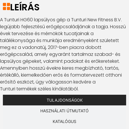
LEÍRÁS
A Tunturi HG60 lapsúlyos gép a Tunturi New Fitness B.V.
legújabb fejlesztésű erőgépcsaládjának a tagja. Hosszú
évek tervezése és mérnökök tucatjainak a
találékonysága és munkája eredményeként született
meg ez a vadonatúj, 2017-ben piacra dobott
erőgépcsalád, amely egyaránt tartalmaz szabad- és
lapsúlyos gépeket, valamint padokat és erőkereteket.
Amennyiben hosszú évekre keres megbízható, tartós,
értékálló, kiemelkedően erős és formatervezett otthoni
erősítő eszközt, úgy válogasson kedvére a
Tunturi termékek széles kínálatából.
TULAJDONSÁGOK
HASZNÁLATI ÚTMUTATÓ
KATALÓGUS