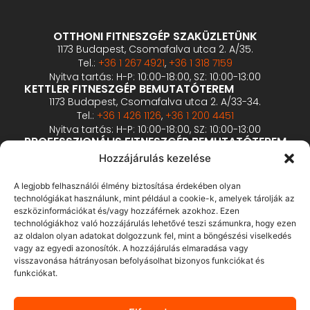
OTTHONI FITNESZGÉP SZAKÜZLETÜNK
1173 Budapest, Csomafalva utca 2. A/35.
Tel.:
+36 1 267 4921
,
+36 1 318 7159
Nyitva tartás: H-P: 10:00-18:00, SZ: 10:00-13:00
KETTLER FITNESZGÉP BEMUTATÓTEREM
1173 Budapest, Csomafalva utca 2. A/33-34.
Tel.:
+36 1 426 1126
,
+36 1 200 4451
Nyitva tartás: H-P: 10:00-18:00, SZ: 10:00-13:00
PROFESSZIONÁLIS FITNESZGÉP BEMUTATÓTEREM
2360 Gyál, Vállalkozó u. 12.
Hozzájárulás kezelése
Tel.:
+36 1 900 0657
Nyitva tartás: előzetes bejelentkezés alapján
A legjobb felhasználói élmény biztosítása érdekében olyan
technológiákat használunk, mint például a cookie-k, amelyek tárolják az
eszközinformációkat és/vagy hozzáférnek azokhoz. Ezen
ÁSZF
technológiákhoz való hozzájárulás lehetővé teszi számunkra, hogy ezen
Adatvédelmi tájékoztató
az oldalon olyan adatokat dolgozzunk fel, mint a böngészési viselkedés
vagy az egyedi azonosítók. A hozzájárulás elmaradása vagy
Fizetés és szállítás
visszavonása hátrányosan befolyásolhat bizonyos funkciókat és
Bankkártyás fizetés tájékoztató
funkciókat.
GY.I.K.
Elállás