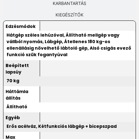
KARBANTARTÁS
KIEGÉSZÍTŐK
Edzésmódok
Hátgép széles lehúzóval, Állítható mellgép vagy
vállból nyomás, Lábgép, Átellenes 180 kg-os
ellenállásig növelhető lábtoló gép, Alsó csigás evező
funkció szűk fogantyúval
Beépített
lapsúy
70 kg
Háttámla
állítás
Állítható
Egyéb
Erős acélváz, Kétfunkciós lábgép + bicepszpad
Max