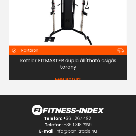
Raktáron
Kettler FITMASTER dupla állítható csigás
torony
569 900
Ft
Telefon:
+36 1 267 4921
Telefon:
+36 1 318 7159
E-mail:
info@pan-trade.hu