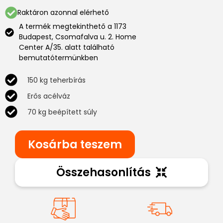
Raktáron azonnal elérhető
A termék megtekinthető a 1173
Budapest, Csomafalva u. 2. Home
Center A/35. alatt található
bemutatótermünkben
150 kg teherbírás
Erős acélváz
70 kg beépített súly
Kosárba teszem
Összehasonlítás