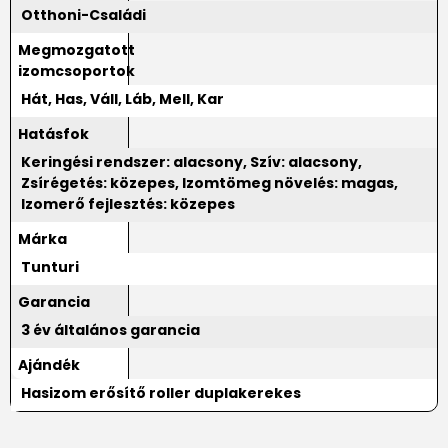
Otthoni-Családi
Megmozgatott
izomcsoportok
Hát, Has, Váll, Láb, Mell, Kar
Hatásfok
Keringési rendszer: alacsony, Szív: alacsony,
Zsírégetés: közepes, Izomtömeg növelés: magas,
Izomerő fejlesztés: közepes
Márka
Tunturi
Garancia
3 év általános garancia
Ajándék
Hasizom erősítő roller duplakerekes