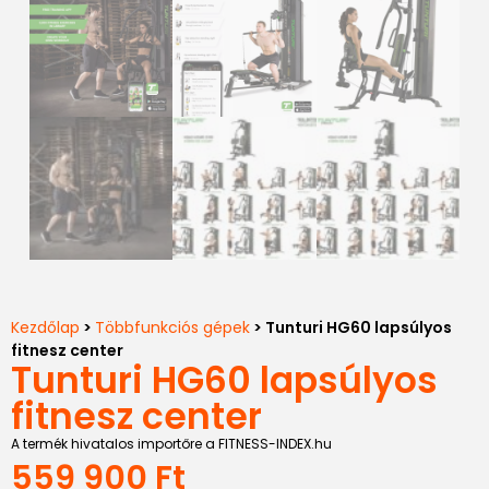
Kezdőlap
>
Többfunkciós gépek
> Tunturi HG60 lapsúlyos
fitnesz center
Tunturi HG60 lapsúlyos
fitnesz center
A termék hivatalos importőre a FITNESS-INDEX.hu
559 900
Ft