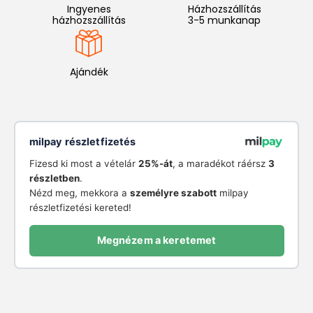
Ingyenes
Házhozszállítás
házhozszállítás
3-5 munkanap
Ajándék
milpay részletfizetés
Fizesd ki most a vételár
25%-át
, a maradékot ráérsz
3
részletben
.
Nézd meg, mekkora a
személyre szabott
milpay
részletfizetési kereted!
Megnézem a keretemet