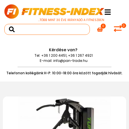
...TÖBB MINT 30 ÉVE IRÁNYADÓ A FITNESZBEN
0
0
Kérdése van?
Tel:
+36 1 200 4451
,
+36 1 267 4921
E-mail:
info@pan-trade.hu
Telefonon kollégáink H-P: 10:00-18:00 óra között fogadják hívását.